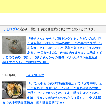
モモログ4
の記事：桃知利男の糖尿病に負けずに食べるブログ。
『砂子さん』から「北海キング」をいただいのだ。見
た目も美しいオレンジ色の果肉。 その果肉にスプーン
を入れるとしっかりとした果実が丸々とすくえるので
ある。 一口食べれば、それはそれはうまいに決まって
いるのである（笑）。（砂子さんからの贈与：ないえメロン生産組合：
JA新すながわ：空知郡奈井江町）
2026年8月 9日｜
いただきもの
『ゆで太郎 もつ次郎本所吾妻橋店』で「ざる中華」と
「かきあげ」を食べた。これを「かきあげざる中華」
と呼んでいいのだろうか。まあ、呼び方はどうあれ、
勿論、うまいのだからいいのだよ（笑）。（ゆで太郎
もつ次郎本所吾妻橋店：墨田区吾妻橋3丁目）