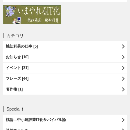
カテゴリ
桃知利男の仕事 [5]
お知らせ [10]
イベント [31]
フレーズ [44]
著作権 [1]
Special！
桃論―中小建設業IT化サバイバル論