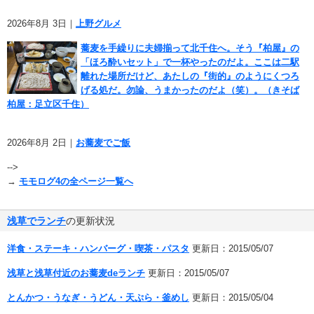
2026年8月 3日｜
上野グルメ
蕎麦を手繰りに夫婦揃って北千住へ。そう『柏屋』の
「ほろ酔いセット」で一杯やったのだよ。ここは二駅
離れた場所だけど、あたしの『街的』のようにくつろ
げる処だ。勿論、うまかったのだよ（笑）。（きそば
柏屋：足立区千住）
2026年8月 2日｜
お蕎麦でご飯
-->
→
モモログ4の全ページ一覧へ
浅草でランチ
の更新状況
洋食・ステーキ・ハンバーグ・喫茶・パスタ
更新日：2015/05/07
浅草と浅草付近のお蕎麦deランチ
更新日：2015/05/07
とんかつ・うなぎ・うどん・天ぷら・釜めし
更新日：2015/05/04