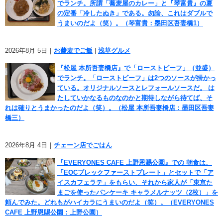
でランチ。所謂「蕎麦屋のカレー」と『琴富貴』の夏
の定番「冷したぬき」である。勿論、これはダブルで
うまいのだよ（笑）。（琴富貴：墨田区吾妻橋1）
2026年8月 5日｜
お蕎麦でご飯
|
浅草グルメ
『松屋 本所吾妻橋店』で「ローストビーフ」（並盛）
でランチ。「ローストビーフ」は2つのソースが掛かっ
ている。オリジナルソースとレフォールソースだ。 は
たしていかなるものなのかと期待しながら待てば、そ
れは確りとうまかったのだよ（笑）。（松屋 本所吾妻橋店：墨田区吾妻
橋三）
2026年8月 4日｜
チェーン店でごはん
『EVERYONES CAFE 上野恩賜公園』での 朝食は、
「EOCブレックファーストプレート」とセットで「ア
イスカフェラテ」をもらい、それから家人が「東京た
まごを使ったパンケーキ キャラメルナッツ（2枚）」を
頼んでみた。どれもがハイカラにうまいのだよ（笑）。（EVERYONES
CAFE 上野恩賜公園：上野公園）