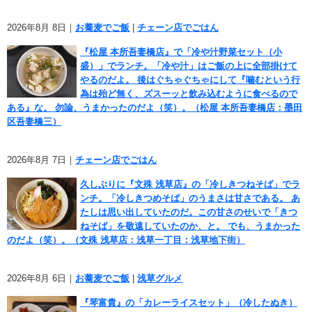
2026年8月 8日｜
お蕎麦でご飯
|
チェーン店でごはん
『松屋 本所吾妻橋店』で「冷や汁野菜セット（小
盛）」でランチ。「冷や汁」はご飯の上に全部掛けて
やるのだよ。 後はぐちゃぐちゃにして『噛むという行
為は殆ど無く、ズスーッと飲み込むように食べるので
ある』な。 勿論、うまかったのだよ（笑）。（松屋 本所吾妻橋店：墨田
区吾妻橋三）
2026年8月 7日｜
チェーン店でごはん
久しぶりに『文殊 浅草店』の「冷しきつねそば」でラ
ンチ。「冷しきつめそば」のうまさは甘さである。 あ
たしは思い出していたのだ。この甘さのせいで「きつ
ねそば」を敬遠していたのか、と。 でも、うまかった
のだよ（笑）。（文殊 浅草店：浅草一丁目：浅草地下街）
2026年8月 6日｜
お蕎麦でご飯
|
浅草グルメ
『琴富貴』の「カレーライスセット」（冷したぬき）