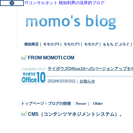
続・ITコンサルタント 桃知利男の浅草的ブログ
桃知商店
｜
モモログ4
｜
モモログ3
｜
モモログ
｜
ももち ど ぶろぐ
FROM MOMOTI.COM
サイボウズOffice10へのバージョンアップ
2019年03月03日｜
お知らせ
トップページ
>
ブログの技術
:
Newer
｜ :
Older
CMS（コンテンツマネジメントシステム）。