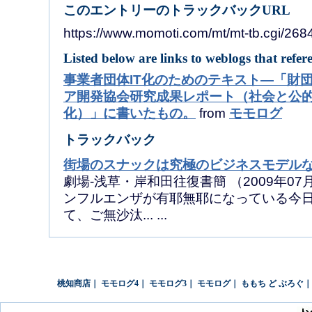
このエントリーのトラックバックURL
https://www.momoti.com/mt/mt-tb.cgi/268
Listed below are links to weblogs that refer
事業者団体IT化のためのテキスト―「財
ア開発協会研究成果レポート（社会と公
化）」に書いたもの。
from
モモログ
トラックバック
街場のスナックは究極のビジネスモデル
劇場-浅草・岸和田往復書簡 （2009年07月1
ンフルエンザが有耶無耶になっている今
て、ご無沙汰... ...
桃知商店
｜
モモログ4
｜
モモログ3
｜
モモログ
｜
ももち ど ぶろぐ