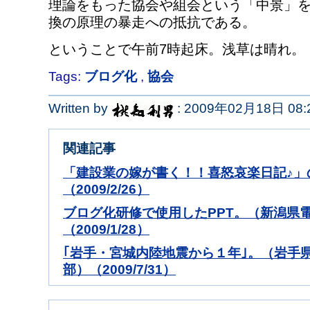
理論をもった協会や組会という「中景」
換の原理の暴走への抵抗である。
ということで午前7時起床。浅草は晴れ。
Tags:
ブログ化
,
協会
Written by
: 2009年02月18日 08:
関連記事
「建設業の嫁が書く！！喜怒哀楽日記♪」
（2009/2/26）
ブログ化研修で使用したPPT。（新潟県
（2009/1/28）
｢岩手・宮城内陸地震から１年｣。（岩手
部）（2009/7/31）