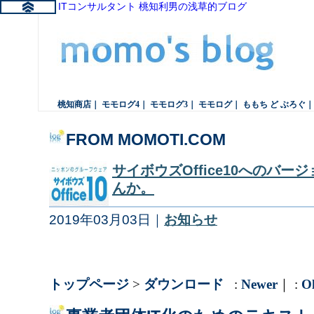
続・ITコンサルタント 桃知利男の浅草的ブログ
桃知商店
｜
モモログ4
｜
モモログ3
｜
モモログ
｜
ももち ど ぶろぐ
FROM MOMOTI.COM
サイボウズOffice10へのバ
んか。
2019年03月03日｜
お知らせ
トップページ
>
ダウンロード
:
Newer
｜ :
O