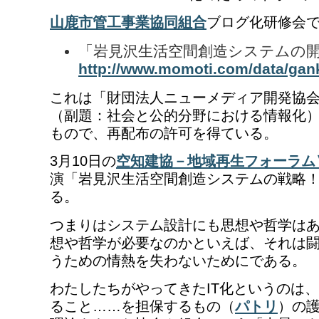
山鹿市管工事業協同組合
ブログ化研修会
「岩見沢生活空間創造システムの
http://www.momoti.com/data/gan
これは「財団法人ニューメディア開発協
（副題：社会と公的分野における情報化
もので、再配布の許可を得ている。
3月10日の
空知建協－地域再生フォーラム
演「岩見沢生活空間創造システムの戦略
る。
つまりはシステム設計にも思想や哲学は
想や哲学が必要なのかといえば、それは
うための情熱を失わないためにである。
わたしたちがやってきたIT化というのは
ること……を担保するもの（
パトリ
）の