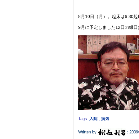
8月10日（月）。起床は6:3
9月に予定しました12日の縁
Tags:
入院
,
病気
Written by
: 200