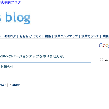
の浅草的ブログ
3
｜
モモログ
｜
ももち ど ぶろぐ
｜
桃論
｜
浅草グルメマップ
｜
浅草でランチ
｜
業務
ice10へのバージョンアップをやりませんか。
We
｜
お知らせ
ewer
｜ :
Older