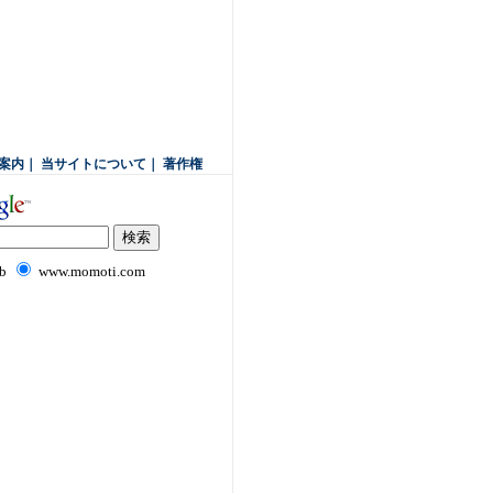
案内
｜
当サイトについて
｜
著作権
b
www.momoti.com