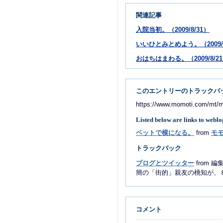
関連記事
入院当初。（2009/8/31）
いいひとみとめよう。（2009/8
おはちはまわる。（2009/8/2
このエントリーのトラックバッ
https://www.momoti.com/mt/mt
Listed below are links to weblo
ベットで横になる。
from
モ
トラックバック
ブログとツイッター
from 編
簡の「街的」親友の桃知が、８月の
コメント