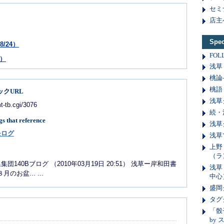
セミ
店主
Spe
/24）
FOL
1）
浅草
桃論
桃語
クURL
浅草
-tb.cgi/3076
続・
gs that reference
浅草
モログ
浅草
上野
（ラ
集集団140Bブログ （2010年03月19日 20:51） 浅草ー岸和田書
浅草
お盆... ...
中心
盛岡
タグ
「骰
by