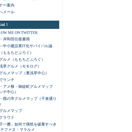
ナー案内
へメール
cial！
LOW ME ON TWITTER
・岸和田往復書簡
―中小建設業IT化サバイバル論
（ももちどぶろぐ）
グルメ（ももちどぶろぐ）
浅草グルメ（モモログ）
グルメマップ（裏浅草中心）
でランチ
・アメ横・御徒町グルメマップ
ンチ中心）
・酉の市グルメマップ（千束通り
）
グルメマップ
クラウド
子一擲」如何で偶然を破棄すべき
 ステファヌ・マラルメ