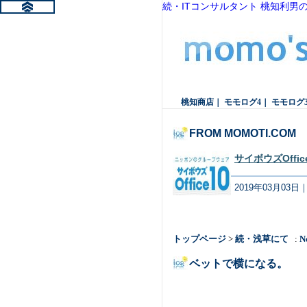
続・ITコンサルタント 桃知利男
桃知商店
｜
モモログ4
｜
モモログ
FROM MOMOTI.COM
サイボウズOff
2019年03月03日
トップページ
>
続・浅草にて
:
N
ベットで横になる。