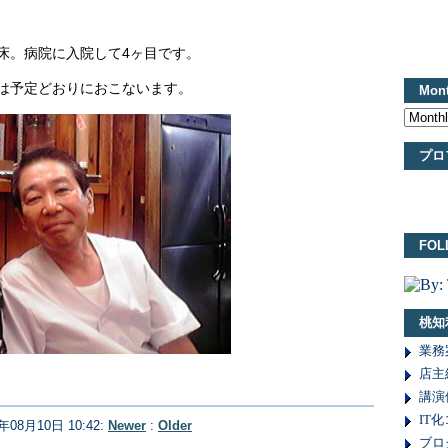
0起床。病院に入院して4ヶ目です。
日は予定どおりにおこないます。
Mont
プロ
FOL
桃知
業務
店主
講演
IT
9年08月10日 10:42:
Newer
:
Older
ブロ