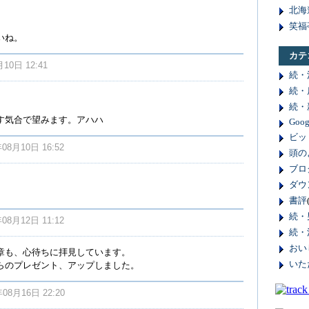
北海
笑福
いね。
カテ
月10日 12:41
続・
続・
続・
す気合で望みます。アハハ
Goog
ビッ
年08月10日 16:52
頭の
ブロ
ダウ
書評
続・
8月12日 11:12
続・
おい
章も、心待ちに拝見しています。
いた
らのプレゼント、アップしました。
年08月16日 22:20