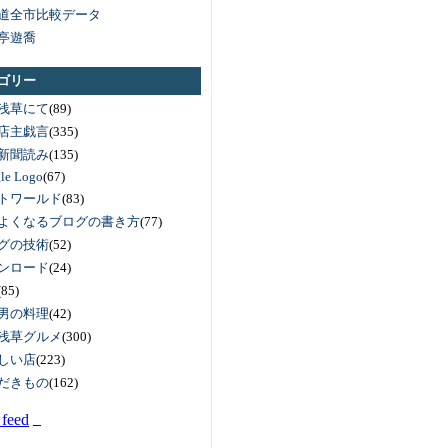
道全市比較データ
亭遊喬
ゴリー
浅草にて
(89)
店主戯言
(335)
新聞読み
(135)
le Logo
(67)
トワールド
(83)
よくなるブログの書き方
(77)
グの技術
(52)
ンロード
(24)
(85)
男の料理
(42)
浅草グルメ
(300)
しい店
(223)
だきもの
(162)
_