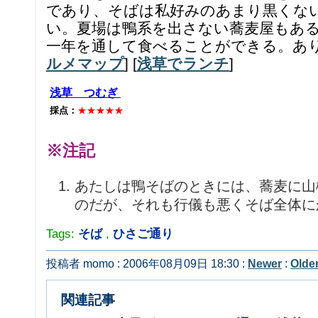
であり、そばは私好みのあまり黒くな
い。夏場は鴨系を出さない蕎麦屋もあ
一年を通して食べることができる。あり
ルメマップ
] [
浅草でランチ
]
浅草 つむぎ
採点：
★★★★★
※注記
あたしは鴨そばのときには、蕎麦に山
のだが、それも行儀も悪くそば全体に
Tags:
そば
,
ひさご通り
投稿者 momo : 2006年08月09日 18:30 :
Newer
:
Olde
関連記事