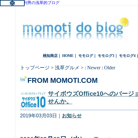
桃知利男の浅草的ブログ
桃知商店
｜
HOME
｜
モモログ
｜
モモログ3
｜
モモログ4
トップページ
>
浅草グルメ
> :
Newer
:
Older
FROM MOMOTI.COM
サイボウズOffice10へのバー
せんか。
2019年03月03日｜
お知らせ