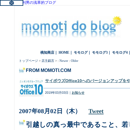
桃知利男の浅草的ブログ
桃知商店
｜
HOME
｜
モモログ
｜
モモログ3
｜
モモログ4
トップページ
>
店主戯言
> :
Newer
:
Older
FROM MOMOTI.COM
サイボウズOffice10へのバージョンアップ
2019年03月03日｜
お知らせ
2007年08月02日（木）
Tweet
引越しの真っ最中であること、若