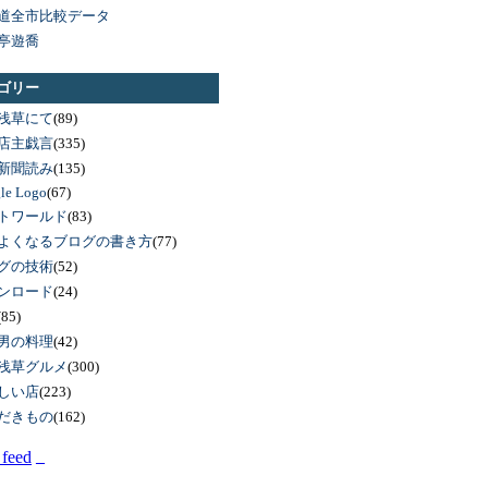
道全市比較データ
亭遊喬
ゴリー
浅草にて
(89)
店主戯言
(335)
新聞読み
(135)
le Logo
(67)
トワールド
(83)
よくなるブログの書き方
(77)
グの技術
(52)
ンロード
(24)
(85)
男の料理
(42)
浅草グルメ
(300)
しい店
(223)
だきもの
(162)
_