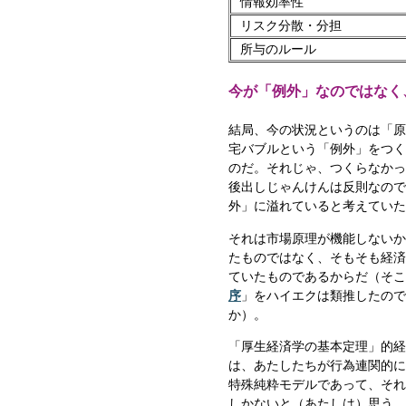
情報効率性
リスク分散・分担
所与のルール
今が「例外」なのではなく
結局、今の状況というのは「原
宅バブルという「例外」をつく
のだ。それじゃ、つくらなかっ
後出しじゃんけんは反則なので
外」に溢れていると考えていた
それは市場原理が機能しないか
たものではなく、そもそも経済
ていたものであるからだ（そこ
序
」をハイエクは類推したので
か）。
「厚生経済学の基本定理」的経
は、あたしたちが行為連関的に
特殊純粋モデルであって、それ
しかないと（あたしは）思う。