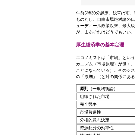
午前5時30分起床。浅草は雨
ものだし、自由市場絶対論の伝
ューディール政策以来、最大級
が、まあそれはどうでもいい。
厚生経済学の基本定理
エコノミストは「市場」という
カニズム（市場原理）が働く、
ことになっている）。そのシス
の「原則」（と対の関係にある
原則
（一般均衡論）
組織された市場
完全競争
市場普遍性
分権的意志決定
資源配分の効率性