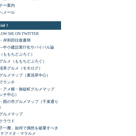
ナー案内
へメール
cial！
LOW ME ON TWITTER
・岸和田往復書簡
―中小建設業IT化サバイバル論
（ももちどぶろぐ）
グルメ（ももちどぶろぐ）
浅草グルメ（モモログ）
グルメマップ（裏浅草中心）
でランチ
・アメ横・御徒町グルメマップ
ンチ中心）
・酉の市グルメマップ（千束通り
）
グルメマップ
クラウド
子一擲」如何で偶然を破棄すべき
 ステファヌ・マラルメ