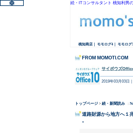
続・ITコンサルタント 桃知利男
桃知商店
｜
モモログ4
｜
モモログ
FROM MOMOTI.COM
サイボウズOff
2019年03月03日
トップページ
>
続・新聞読み
:
N
道路財源から地方へ１
。