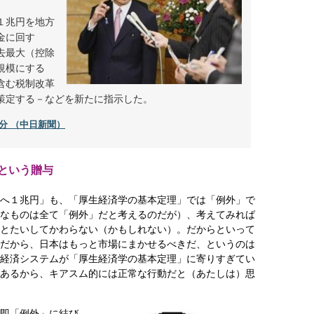
１兆円を地方
金に回す
去最大（控除
規模にする
含む税制改革
策定する－などを新たに指示した。
29分 （中日新聞）
という贈与
へ１兆円」も、「厚生経済学の基本定理」では「例外」で
なものは全て「例外」だと考えるのだが）、考えてみれば
とたいしてかわらない（かもしれない）。だからといって
だから、日本はもっと市場にまかせるべきだ、というのは
経済システムが「厚生経済学の基本定理」に寄りすぎてい
あるから、キアスム的には正常な行動だと（あたしは）思
即「例外」に結び