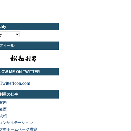
hly
フィール
LOW ME ON TWITTER
利男の仕事
案内
経歴
依頼
化コンサルテーション
グ型ホームページ構築