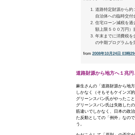
道路特定財源から約
自治体への臨時交付
住宅ローン減税を過
額上限５００万円）
年末までに消費税を
の中期プログラムを
from
2008年10月24日 03時
道路財源から地方へ１兆円
麻生さんの「道路財源から地方
しかなく（そもそもケインズ的
グリーンスパン氏がやったこと
グリーンスパン氏は失敗したの
筋違いでしかなく、日本の政治
た反動としての「例外」なので
う。
ただこうして「原則」の否定が