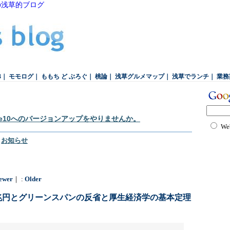
の浅草的ブログ
3
｜
モモログ
｜
ももち ど ぶろぐ
｜
桃論
｜
浅草グルメマップ
｜
浅草でランチ
｜
業務
ice10へのバージョンアップをやりませんか。
We
｜
お知らせ
ewer
｜ :
Older
兆円とグリーンスパンの反省と厚生経済学の基本定理