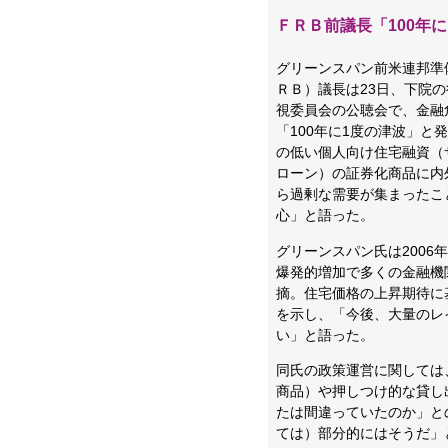
ＦＲＢ前議長「100年
グリーンスパン前米連邦準
ＲＢ）議長は23日、下院
視委員会の公聴会で、金融
「100年に1度の津波」と
の低い個人向け住宅融資（
ローン）の証券化商品に内
ら過剰な需要が集まったこ
心」と語った。
グリーンスパン氏は2006
爆発的増加で多くの金融機
摘。住宅価格の上昇期待に
を示し、「今後、大量のレ
い」と語った。
同氏の政策運営に関しては
商品）や押しつけ的な貸し
たは間違っていたのか」と
ては）部分的にはそうだ」