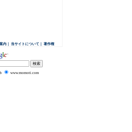
案内
｜
当サイトについて
｜
著作権
b
www.momoti.com