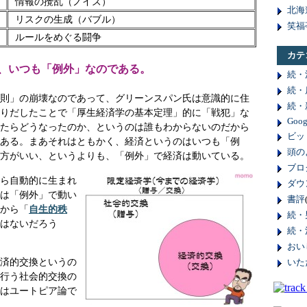
情報の攪乱（ノイズ）
北海
リスクの生成（バブル）
笑福
ルールをめぐる闘争
カテ
、いつも「例外」なのである。
続・
続・
則」の崩壊なのであって、グリーンスパン氏は意識的に住
続・
りだしたことで「厚生経済学の基本定理」的に「戦犯」な
Goog
たらどうなったのか、というのは誰もわからないのだから
ビッ
ある。まあそれはともかく、経済というのはいつも「例
頭の
方がいい、というよりも、「例外」で経済は動いている。
ブロ
ら自動的に生まれ
ダウ
は「例外」で動い
書評
から「
自生的秩
続・
はないだろう
続・
おい
済的交換というの
いた
行う社会的交換の
はユートピア論で