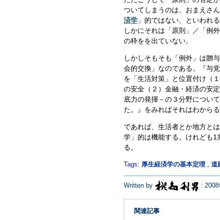
ついてしまうのは、おまえさん
済学
」的ではない、といわれる
しかにそれは「原則」／「例外
の枠をを出ていない。
しかしそもそも「例外」は贈与
会的交換」なのである。『与党
を「生活対策」と位置付け（１
の安全（２）金融・経済の安定
底力の発揮－の３分野について
た。』をみればそれはわからる
であれば、生活者とか地方とは
学」的は機能する。けれども1
る。
Tags:
厚生経済学の基本定理
,
道
Written by
: 200
関連記事