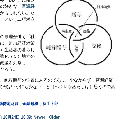
の好きな「
普遍経
かもしれない。た
」という二項対立
の原理が働く「社
は、追加経済対策
）生活者の暮らし
強化（３）地方の
政策を列挙し
だろう。
、純粋贈与の位置にあるのであり、少なからず「普遍経済
兆円はいかにも少ない、と（ヘタレなあたしは）思うのであ
路特定財源
,
金融危機
,
麻生太郎
8年10月24日 10:09:
Newer
:
Older