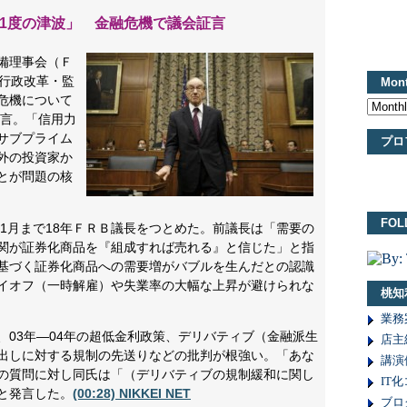
に1度の津波」 金融危機で議会証言
備理事会（Ｆ
の行政改革・監
Mont
危機について
発言。「信用力
サブプライム
プロ
外の投資家か
とが問題の核
FOL
年1月まで18年ＦＲＢ議長をつとめた。前議長は「需要の
関が証券化商品を『組成すれば売れる』と信じた」と指
基づく証券化商品への需要増がバブルを生んだとの認識
イオフ（一時解雇）や失業率の大幅な上昇が避けられな
桃知
業務
、03年―04年の超低金利政策、デリバティブ（金融派生
店主
出しに対する規制の先送りなどの批判が根強い。「あな
講演
の質問に対し同氏は「（デリバティブの規制緩和に関し
IT
と発言した。
(00:28) NIKKEI NET
ブロ