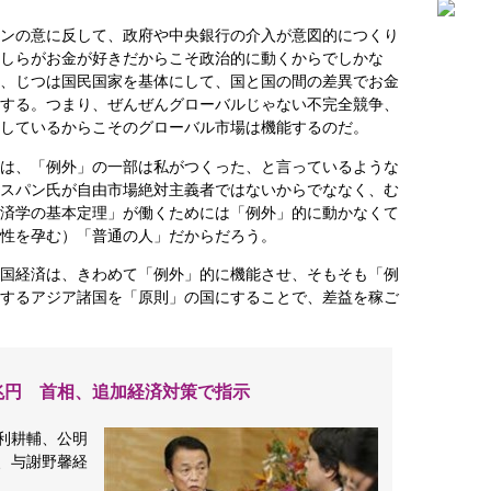
ンの意に反して、政府や中央銀行の介入が意図的につくり
しらがお金が好きだからこそ政治的に動くからでしかな
、じつは国民国家を基体にして、国と国の間の差異でお金
する。つまり、ぜんぜんグローバルじゃない不完全競争、
しているからこそのグローバル市場は機能するのだ。
は、「例外」の一部は私がつくった、と言っているような
スパン氏が自由市場絶対主義者ではないからでななく、む
済学の基本定理」が働くためには「例外」的に動かなくて
性を孕む）「普通の人」だからだろう。
国経済は、きわめて「例外」的に機能させ、そもそも「例
するアジア諸国を「原則」の国にすることで、差益を稼ご
兆円 首相、追加経済対策で指示
利耕輔、公明
、与謝野馨経