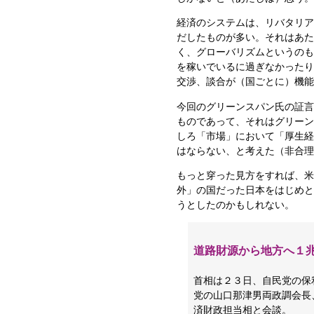
経済のシステムは、リバタリア
だしたものが多い。それはあた
く、グローバリズムというのも
を稼いでいるに過ぎなかったり
交渉、談合が（国ごとに）機能
今回のグリーンスパン氏の証言
ものであって、それはグリーン
しろ「市場」において「厚生経
はならない、と考えた（非合理
もっと穿った見方をすれば、米
外」の国だった日本をはじめと
うとしたのかもしれない。
道路財源から地方へ１
首相は２３日、自民党の保
党の山口那津男両政調会長
済財政担当相と会談。