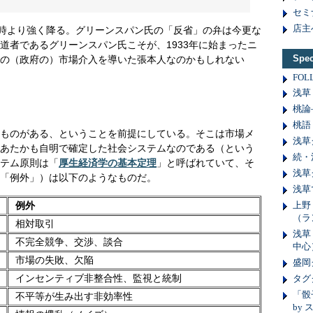
セミ
店主
。時より強く降る。グリーンスパン氏の「反省」の弁は今更な
道者であるグリーンスパン氏こそが、1933年に始まったニ
Spe
の（政府の）市場介入を導いた張本人なのかもしれない
FOL
浅草
桃論
桃語
ものがある、ということを前提にしている。そこは市場メ
浅草
あたかも自明で確定した社会システムなのである（という
続・
テム原則は「
厚生経済学の基本定理
」と呼ばれていて、そ
浅草
「例外」）は以下のようなものだ。
浅草
例外
上野
（ラ
相対取引
浅草
不完全競争、交渉、談合
中心
市場の失敗、欠陥
盛岡
インセンティブ非整合性、監視と統制
タグ
「骰
不平等が生み出す非効率性
by