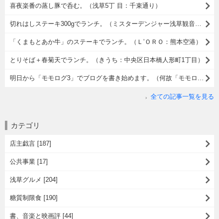
喜夜楽番の蒸し豚で呑む。（浅草5丁 目：千束通り）
切れはしステーキ300gでランチ。（ミスターデンジャー浅草観音店：浅草2丁目）
「くまもとあか牛」のステーキでランチ。（Ｌ’ＯＲＯ：熊本空港）
とりそば＋春菊天でランチ。（きうち：中央区日本橋人形町1丁目）
明日から「モモログ3」でブログを書き始めます。（何故「モモログ3」なのかの理由）
全ての記事一覧を見る
カテゴリ
店主戯言 [187]
公共事業 [17]
浅草グルメ [204]
糖質制限食 [190]
書、音楽と映画評 [44]