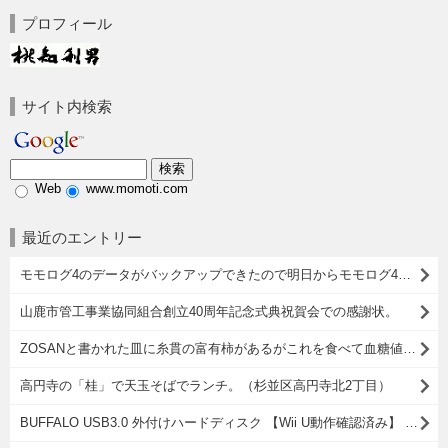
プロフィール
サイト内検索
Web
www.momoti.com
最近のエントリー
モモログ4のデータがバックアップできたので明日からモモログ4を再開しようかと思う。
山鹿市管工事業協同組合創立40周年記念式典祝賀会での感謝状。
ZOSANと書かれた皿に糸貫の富有柿があるがこれを食べて血糖値が上がったからそれがどうしたというのだ。
高円寺の「桂」で天玉そばでランチ。（杉並区高円寺北2丁目）
BUFFALO USB3.0 外付けハードディスク 【Wii U動作確認済み】 PC/家電対応 2TB HD-LB2.0TU3/N [フラストレーションフリーパッケージ(FFP)]をスカパーの録画用に購入したこと。