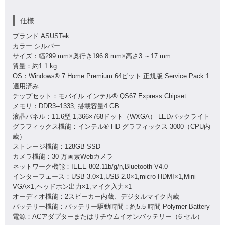
仕様
ブランド:ASUSTek
カラー:シルバー
サイズ：幅299 mm×奥行き196.8 mm×高さ3 ～17 mm
質量：約1.1 kg
OS：Windows® 7 Home Premium 64ビット 正規版 Service Pack 1
適用済み
チップセット：モバイル インテル® QS67 Express Chipset
メモリ：DDR3--1333, 搭載容量4 GB
液晶パネル：11.6型 1,366×768ドット（WXGA） LEDバックライト
グラフィックス機能：インテル® HD グラフィックス 3000（CPU内
蔵）
ストレージ機能：128GB SSD
カメラ機能：30 万画素Webカメラ
ネットワーク機能：IEEE 802.11b/g/n,Bluetooth V4.0
インターフェース：USB 3.0×1,USB 2.0×1,micro HDMI×1,Mini
VGA×1,ヘッドホン出力×1,マイク入力×1
オーディオ機能：2スピーカー内蔵、デジタルマイク内蔵
バッテリー機能：バッテリー駆動時間：約5.5 時間 Polymer Battery
電源：ACアダプターまたはリチウムイオンバッテリー（6 セル）