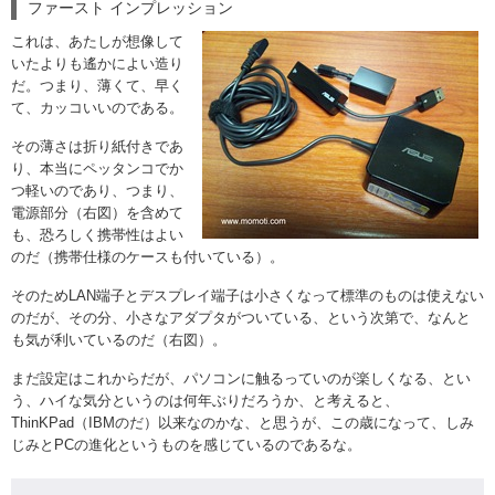
ファースト インプレッション
これは、あたしが想像して
いたよりも遙かによい造り
だ。つまり、薄くて、早く
て、カッコいいのである。
その薄さは折り紙付きであ
り、本当にペッタンコでか
つ軽いのであり、つまり、
電源部分（右図）を含めて
も、恐ろしく携帯性はよい
のだ（携帯仕様のケースも付いている）。
そのためLAN端子とデスプレイ端子は小さくなって標準のものは使えない
のだが、その分、小さなアダプタがついている、という次第で、なんと
も気が利いているのだ（右図）。
まだ設定はこれからだが、パソコンに触るっていのが楽しくなる、とい
う、ハイな気分というのは何年ぶりだろうか、と考えると、
ThinKPad（IBMのだ）以来なのかな、と思うが、この歳になって、しみ
じみとPCの進化というものを感じているのであるな。