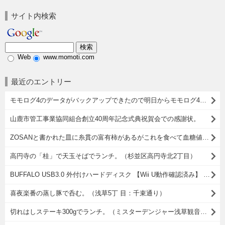
サイト内検索
Web
www.momoti.com
最近のエントリー
モモログ4のデータがバックアップできたので明日からモモログ4を再開しようかと思う。
山鹿市管工事業協同組合創立40周年記念式典祝賀会での感謝状。
ZOSANと書かれた皿に糸貫の富有柿があるがこれを食べて血糖値が上がったからそれがどうしたというのだ。
高円寺の「桂」で天玉そばでランチ。（杉並区高円寺北2丁目）
BUFFALO USB3.0 外付けハードディスク 【Wii U動作確認済み】 PC/家電対応 2TB HD-LB2.0TU3/N [フラストレーションフリーパッケージ(FFP)]をスカパーの録画用に購入したこと。
喜夜楽番の蒸し豚で呑む。（浅草5丁 目：千束通り）
切れはしステーキ300gでランチ。（ミスターデンジャー浅草観音店：浅草2丁目）