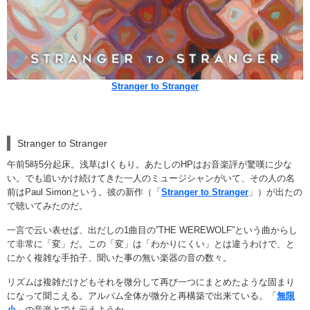
Stranger to Stranger
Stranger to Stranger
午前5時5分起床。浅草はlくもり。あたしのHPはお音楽評が驚嘆に少な
い。でも追いかけ続けてきた一人のミュージシャンがいて、その人の名
前はPaul Simonという。彼の新作（「
Stranger to Stranger
」）が出たの
で聴いてみたのだ。
一言で云い表せば、出だしの1曲目の”THE WEREWOLF”という曲からし
て非常に「変」だ。この「変」は「わかりにくい」とは違うわけで、と
にかく複雑な手拍子、聞いた事の無い楽器の音の数々。
リズムは複雑だけどもそれを微分して再び一つにまとめたような固まり
になって聞こえる。アルバム全体が微分と再構築で出来ている。「
無限
小
」の音楽とでも云えようか。