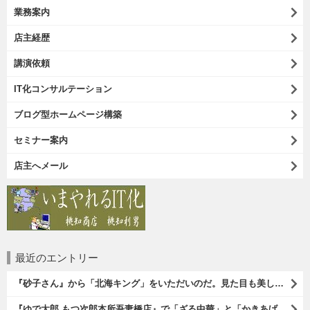
業務案内
店主経歴
講演依頼
IT化コンサルテーション
ブログ型ホームページ構築
セミナー案内
店主へメール
最近のエントリー
『砂子さん』から「北海キング」をいただいのだ。見た目も美しいオレンジ色の果肉。 その果肉にスプーンを入れるとしっかりとした果実が丸々とすくえるのである。 一口食べれば、それはそれはうまいに決まっているのである（笑）。（砂子さんからの贈与：ないえメロン生産組合：JA新すながわ：空知郡奈井江町）
『ゆで太郎 もつ次郎本所吾妻橋店』で「ざる中華」と「かきあげ」を食べた。これを「かきあげざる中華」と呼んでいいのだろうか。まあ、呼び方はどうあれ、勿論、うまいのだからいいのだよ（笑）。（ゆで太郎 もつ次郎本所吾妻橋店：墨田区吾妻橋3丁目）