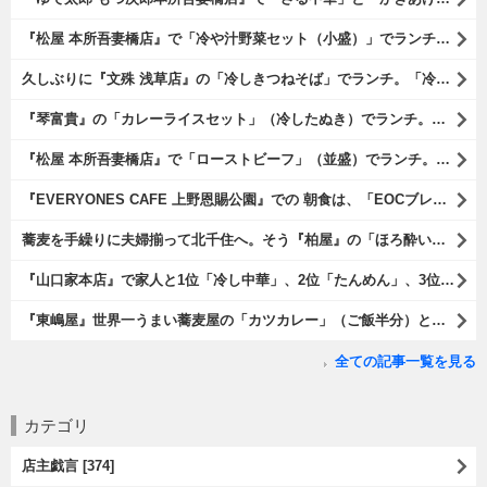
『松屋 本所吾妻橋店』で「冷や汁野菜セット（小盛）」でランチ。「冷や汁」はご飯の上に全部掛けてやるのだよ。 後はぐちゃぐちゃにして『噛むという行為は殆ど無く、ズスーッと飲み込むように食べるのである』な。 勿論、うまかったのだよ（笑）。（松屋 本所吾妻橋店：墨田区吾妻橋三）
久しぶりに『文殊 浅草店』の「冷しきつねそば」でランチ。「冷しきつめそば」のうまさは甘さである。 あたしは思い出していたのだ。この甘さのせいで「きつねそば」を敬遠していたのか、と。 でも、うまかったのだよ（笑）。（文殊 浅草店：浅草一丁目：浅草地下街）
『琴富貴』の「カレーライスセット」（冷したぬき）でランチ。所謂「蕎麦屋のカレー」と『琴富貴』の夏の定番「冷したぬき」である。勿論、これはダブルでうまいのだよ（笑）。（琴富貴：墨田区吾妻橋1）
『松屋 本所吾妻橋店』で「ローストビーフ」（並盛）でランチ。「ローストビーフ」は2つのソースが掛かっている。オリジナルソースとレフォールソースだ。 はたしていかなるものなのかと期待しながら待てば、それは確りとうまかったのだよ（笑）。（松屋 本所吾妻橋店：墨田区吾妻橋三）
『EVERYONES CAFE 上野恩賜公園』での 朝食は、「EOCブレックファーストプレート」とセットで「アイスカフェラテ」をもらい、それから家人が「東京たまごを使ったパンケーキ キャラメルナッツ（2枚）」を頼んでみた。どれもがハイカラにうまいのだよ（笑）。（EVERYONES CAFE 上野恩賜公園：上野公園）
蕎麦を手繰りに夫婦揃って北千住へ。そう『柏屋』の「ほろ酔いセット」で一杯やったのだよ。ここは二駅離れた場所だけど、あたしの『街的』のようにくつろげる処だ。勿論、うまかったのだよ（笑）。（きそば 柏屋：足立区千住）
『山口家本店』で家人と1位「冷し中華」、2位「たんめん」、3位「かき氷」の順番通りのオーダーでランチ。なんの変哲もないものがうまいのは、当たり前だのクラッカーなのだと云爾（笑）。（山口家本店：千束通り商店街：浅草五丁目）
『東嶋屋』世界一うまい蕎麦屋の「カツカレー」（ご飯半分）と「おしんこ盛り合わせ」と「ビ―ル」でランチ。もう、ほんとうまいのだから、みんな食べてみてね、と云爾（笑）。（東嶋屋：竜泉一丁目）
全ての記事一覧を見る
カテゴリ
店主戯言 [374]