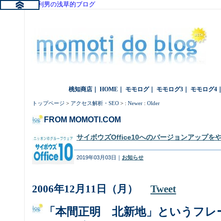
桃知利男の浅草的ブログ
桃知商店
｜
HOME
｜
モモログ
｜
モモログ3
｜
モモログ4
トップページ
>
アクセス解析・SEO
> :
Newer
:
Older
FROM MOMOTI.COM
サイボウズOffice10へのバージョンアップ
2019年03月03日｜
お知らせ
2006年12月11日（月）
Tweet
「本間正明 北新地」というフレ