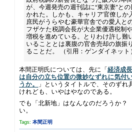
が、今週発売の週刊誌に“東京妻”と
かれた。しかも、キャリア官僚しか
庶民がうらやむ豪華官舎での愛人と
フザケた税調会長が大企業優遇税制
増税を進めている。とりわけ許し難
いることとは裏腹の官舎売却の旗振
ることだ。 （引用：ゲンダイネット
本間正明氏については、先に「
経済成
は自分の立ち位置の微妙なずれに気付
うか。
」というタイトルで、そのずれ
けれども、いやはやなのである。
でも「北新地」はなんなのだろうか？
い。
Tags:
本間正明