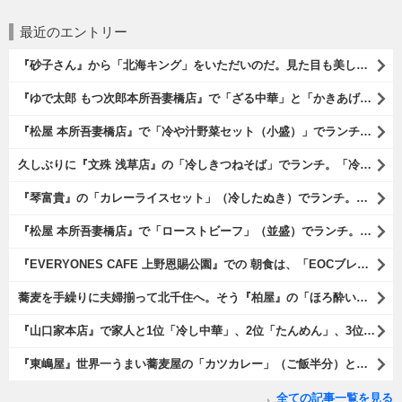
最近のエントリー
『砂子さん』から「北海キング」をいただいのだ。見た目も美しいオレンジ色の果肉。 その果肉にスプーンを入れるとしっかりとした果実が丸々とすくえるのである。 一口食べれば、それはそれはうまいに決まっているのである（笑）。（砂子さんからの贈与：ないえメロン生産組合：JA新すながわ：空知郡奈井江町）
『ゆで太郎 もつ次郎本所吾妻橋店』で「ざる中華」と「かきあげ」を食べた。これを「かきあげざる中華」と呼んでいいのだろうか。まあ、呼び方はどうあれ、勿論、うまいのだからいいのだよ（笑）。（ゆで太郎 もつ次郎本所吾妻橋店：墨田区吾妻橋3丁目）
『松屋 本所吾妻橋店』で「冷や汁野菜セット（小盛）」でランチ。「冷や汁」はご飯の上に全部掛けてやるのだよ。 後はぐちゃぐちゃにして『噛むという行為は殆ど無く、ズスーッと飲み込むように食べるのである』な。 勿論、うまかったのだよ（笑）。（松屋 本所吾妻橋店：墨田区吾妻橋三）
久しぶりに『文殊 浅草店』の「冷しきつねそば」でランチ。「冷しきつめそば」のうまさは甘さである。 あたしは思い出していたのだ。この甘さのせいで「きつねそば」を敬遠していたのか、と。 でも、うまかったのだよ（笑）。（文殊 浅草店：浅草一丁目：浅草地下街）
『琴富貴』の「カレーライスセット」（冷したぬき）でランチ。所謂「蕎麦屋のカレー」と『琴富貴』の夏の定番「冷したぬき」である。勿論、これはダブルでうまいのだよ（笑）。（琴富貴：墨田区吾妻橋1）
『松屋 本所吾妻橋店』で「ローストビーフ」（並盛）でランチ。「ローストビーフ」は2つのソースが掛かっている。オリジナルソースとレフォールソースだ。 はたしていかなるものなのかと期待しながら待てば、それは確りとうまかったのだよ（笑）。（松屋 本所吾妻橋店：墨田区吾妻橋三）
『EVERYONES CAFE 上野恩賜公園』での 朝食は、「EOCブレックファーストプレート」とセットで「アイスカフェラテ」をもらい、それから家人が「東京たまごを使ったパンケーキ キャラメルナッツ（2枚）」を頼んでみた。どれもがハイカラにうまいのだよ（笑）。（EVERYONES CAFE 上野恩賜公園：上野公園）
蕎麦を手繰りに夫婦揃って北千住へ。そう『柏屋』の「ほろ酔いセット」で一杯やったのだよ。ここは二駅離れた場所だけど、あたしの『街的』のようにくつろげる処だ。勿論、うまかったのだよ（笑）。（きそば 柏屋：足立区千住）
『山口家本店』で家人と1位「冷し中華」、2位「たんめん」、3位「かき氷」の順番通りのオーダーでランチ。なんの変哲もないものがうまいのは、当たり前だのクラッカーなのだと云爾（笑）。（山口家本店：千束通り商店街：浅草五丁目）
『東嶋屋』世界一うまい蕎麦屋の「カツカレー」（ご飯半分）と「おしんこ盛り合わせ」と「ビ―ル」でランチ。もう、ほんとうまいのだから、みんな食べてみてね、と云爾（笑）。（東嶋屋：竜泉一丁目）
全ての記事一覧を見る