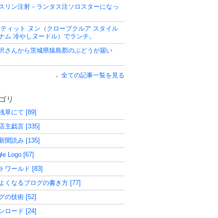
スリン注射－ランタス注ソロスターになっ
 ティット ヌン（クロープクルア スタイル
ナム 冷やしヌードル）でランチ。
沢さんから茨城県猿島郡のぶどうが届い
全ての記事一覧を見る
ゴリ
草にて [89]
主戯言 [335]
聞読み [135]
le Logo [67]
トワールド [83]
よくなるブログの書き方 [77]
の技術 [52]
ロード [24]