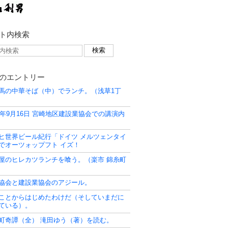
ト内検索
のエントリー
馬の中華そば（中）でランチ。（浅草1丁
10年9月16日 宮崎地区建設業協会での講演内
ヒ世界ビール紀行「ドイツ メルツェンタイ
でオーツォップフト イズ！
屋のヒレカツランチを喰う。（楽市 錦糸町
協会と建設業協会のアジール。
ことからはじめたわけだ（そしていまだに
ている）。
町奇譚（全） 滝田ゆう（著）を読む。