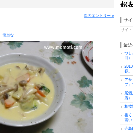
次のエントリー »
サイ
。
簡単な
最近
つし
目）
20
容。
アサ
プ」
居酒
店）
相撲
書く
書い
寺島