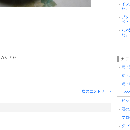
イン
た。
ブン
ベト
。
八木
た。
こないのだ。
カテ
続・浅
続・店
続・新
次のエントリー »
Goog
ビッ
頭の
ブログ
ダウン