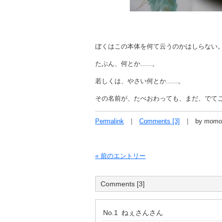
ぼくはこの本体を何て云うのかはしらない
たぶん、何とか......。
若しくは、やさい何とか......。
その名前が、たべおわっても、まだ、でて
Permalink
Comments [3]
by momo
« 前のエントリー
Comments [3]
No.1
ねぇさん
さん