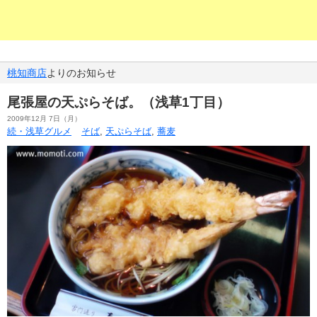
桃知商店
よりのお知らせ
尾張屋の天ぷらそば。（浅草1丁目）
2009年12月 7日（月）
続・浅草グルメ
そば
,
天ぷらそば
,
蕎麦