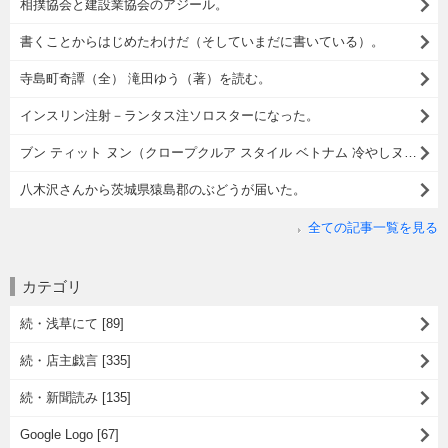
相撲協会と建設業協会のアジール。
書くことからはじめたわけだ（そしていまだに書いている）。
寺島町奇譚（全） 滝田ゆう（著）を読む。
インスリン注射－ランタス注ソロスターになった。
ブン ティット ヌン（クロープクルア スタイル ベトナム 冷やしヌードル）でランチ。
八木沢さんから茨城県猿島郡のぶどうが届いた。
全ての記事一覧を見る
カテゴリ
続・浅草にて [89]
続・店主戯言 [335]
続・新聞読み [135]
Google Logo [67]