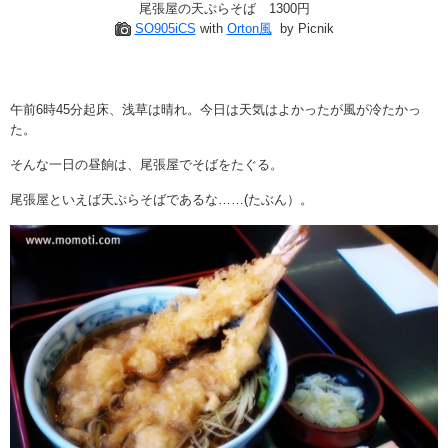
尾張屋の天ぷらそば 1300円
SO905iCS
with
Orton風
by Picnik
午前6時45分起床、浅草は晴れ。今日は天気はよかったが風が冷たかっ
た。
そんな一日の昼餉は、尾張屋でそばをたぐる。
尾張屋といえば天ぷらそばであるな……(たぶん）。