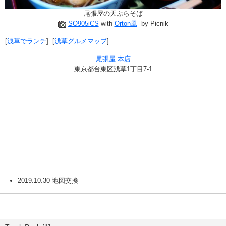
尾張屋の天ぷらそば
SO905iCS
with
Orton風
by Picnik
[
浅草でランチ
] [
浅草グルメマップ
]
尾張屋 本店
東京都台東区浅草1丁目7-1
2019.10.30 地図交換