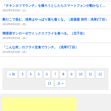
「チキンカツでランチ」を撮ろうとしたらスマートフォンが動かなくなったこと。（スカイライン：浅草3丁目）
2012年3月24日（土）
酢だこで呑む、浅草はやっぱり落ち着くな。（居酒屋 浩司：浅草2丁目）
2012年3月22日（木）
喫茶室サンローゼでミックスフライを食べる。（北千住）
2012年3月21日（水）
「こんな村」のフライ定食でランチ。（浅草5丁目）
2012年3月19日（月）
« 前
3
4
5
6
7
8
9
10
11
12
13
次 »