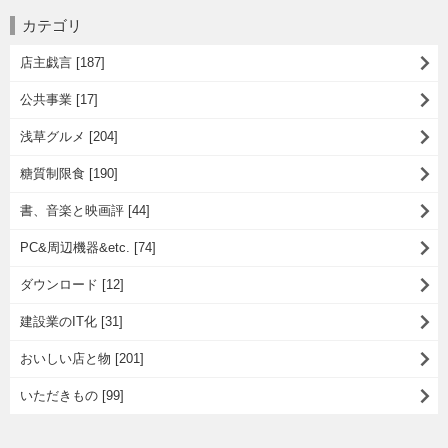
カテゴリ
店主戯言 [187]
公共事業 [17]
浅草グルメ [204]
糖質制限食 [190]
書、音楽と映画評 [44]
PC&周辺機器&etc. [74]
ダウンロード [12]
建設業のIT化 [31]
おいしい店と物 [201]
いただきもの [99]