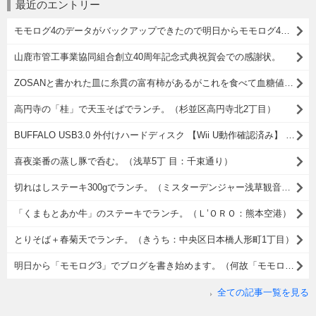
最近のエントリー
モモログ4のデータがバックアップできたので明日からモモログ4を再開しようかと思う。
山鹿市管工事業協同組合創立40周年記念式典祝賀会での感謝状。
ZOSANと書かれた皿に糸貫の富有柿があるがこれを食べて血糖値が上がったからそれがどうしたというのだ。
高円寺の「桂」で天玉そばでランチ。（杉並区高円寺北2丁目）
BUFFALO USB3.0 外付けハードディスク 【Wii U動作確認済み】 PC/家電対応 2TB HD-LB2.0TU3/N [フラストレーションフリーパッケージ(FFP)]をスカパーの録画用に購入したこと。
喜夜楽番の蒸し豚で呑む。（浅草5丁 目：千束通り）
切れはしステーキ300gでランチ。（ミスターデンジャー浅草観音店：浅草2丁目）
「くまもとあか牛」のステーキでランチ。（Ｌ’ＯＲＯ：熊本空港）
とりそば＋春菊天でランチ。（きうち：中央区日本橋人形町1丁目）
明日から「モモログ3」でブログを書き始めます。（何故「モモログ3」なのかの理由）
全ての記事一覧を見る