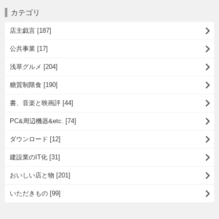
カテゴリ
店主戯言 [187]
公共事業 [17]
浅草グルメ [204]
糖質制限食 [190]
書、音楽と映画評 [44]
PC&周辺機器&etc. [74]
ダウンロード [12]
建設業のIT化 [31]
おいしい店と物 [201]
いただきもの [99]