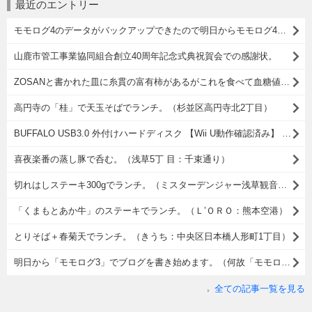
最近のエントリー
モモログ4のデータがバックアップできたので明日からモモログ4を再開しようかと思う。
山鹿市管工事業協同組合創立40周年記念式典祝賀会での感謝状。
ZOSANと書かれた皿に糸貫の富有柿があるがこれを食べて血糖値が上がったからそれがどうしたというのだ。
高円寺の「桂」で天玉そばでランチ。（杉並区高円寺北2丁目）
BUFFALO USB3.0 外付けハードディスク 【Wii U動作確認済み】 PC/家電対応 2TB HD-LB2.0TU3/N [フラストレーションフリーパッケージ(FFP)]をスカパーの録画用に購入したこと。
喜夜楽番の蒸し豚で呑む。（浅草5丁 目：千束通り）
切れはしステーキ300gでランチ。（ミスターデンジャー浅草観音店：浅草2丁目）
「くまもとあか牛」のステーキでランチ。（Ｌ’ＯＲＯ：熊本空港）
とりそば＋春菊天でランチ。（きうち：中央区日本橋人形町1丁目）
明日から「モモログ3」でブログを書き始めます。（何故「モモログ3」なのかの理由）
全ての記事一覧を見る