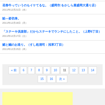
花巻牛っていうのもイケてるな。（盛岡市:をかしら屋盛岡大通り店）
2011年12月21日（水）
鮭―姿切身。
2011年12月19日（月）
「ステーキ倶楽部」だからステーキでランチにしたこと。（上野6丁目）
2011年12月17日（土）
鯖と鰯のお造り。（すし処清司：浅草3丁目）
2011年12月15日（木）
« 前
6
7
8
9
10
11
12
13
14
15
16
次 »