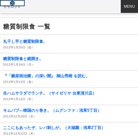
モモログ3
MENU
糖質制限食 一覧
丸干し芋と糖質制限食。
2012年1月20日（金）
糖質制限食と鏡開き。
2012年1月16日（月）
『「糖尿病治療」の深い闇』 桐山秀樹 を読む。
2012年1月13日（金）
生ハムサラダでランチ。（サイゼリヤ 台東清川店）
2012年1月12日（木）
キムパプ―韓国のり巻き。（ムグンファ：浅草5丁目）
2011年12月28日（水）
ここにもあったぞ、レバ刺しが。（大福園：浅草2丁目）
2011年12月22日（木）