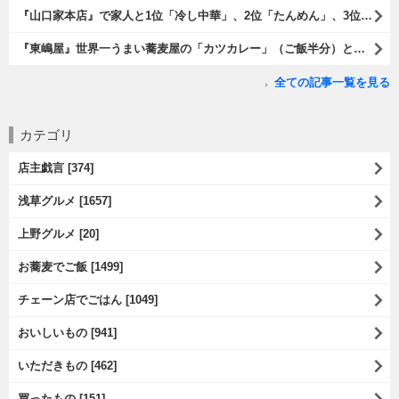
『山口家本店』で家人と1位「冷し中華」、2位「たんめん」、3位「か
『東嶋屋』世界一うまい蕎麦屋の「カツカレー」（ご飯半分）と「おし
全ての記事一覧を見る
カテゴリ
店主戯言 [374]
浅草グルメ [1657]
上野グルメ [20]
お蕎麦でご飯 [1499]
チェーン店でごはん [1049]
おいしいもの [941]
いただきもの [462]
買ったもの [151]