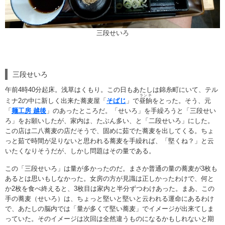
三段せいろ
三段せいろ
午前4時40分起床。浅草はくもり。この日もあたしは錦糸町にいて、テル
ランチ
ミナ2の中に新しく出来た蕎麦屋「
そばじ
」で
昼餉
をとった。そう、元
「
麺工房 越後
」のあったところだ。「せいろ」を手繰ろうと「三段せい
ろ」をお願いしたが、家内は、たぶん多い、と「二段せいろ」にした。
この店は二八蕎麦の店だそうで、固めに茹でた蕎麦を出してくる。ちょ
っと茹で時間が足りないと思われる蕎麦を手繰れば、「堅くね？」と云
いたくなりそうだが、しかし問題はその量である。
この「三段せいろ」は量が多かったのだ。まさか普通の量の蕎麦が3枚も
あるとは思いもしなかった。女房の方が見識は正しかったわけで、何と
か2枚を食べ終えると、3枚目は家内と半分ずつわけあった。まあ、この
手の蕎麦（せいろ）は、ちょっと堅いと堅いと云われる運命にあるわけ
で、あたしの脳内では「量が多くて堅い蕎麦」でイメージが出来てしま
っていた。そのイメージは次回は全然違うものになるかもしれないと期