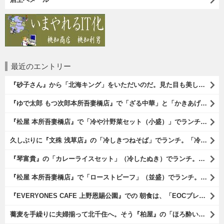
最近のエントリー
『砂子さん』から「北海キング」をいただいのだ。見た目も美しいオレン
『ゆで太郎 もつ次郎本所吾妻橋店』で「ざる中華」と「かきあげ」を食
『松屋 本所吾妻橋店』で「冷や汁野菜セット（小盛）」でランチ。「冷
久しぶりに『文殊 浅草店』の「冷しきつねそば」でランチ。「冷しきつ
『琴富貴』の「カレーライスセット」（冷したぬき）でランチ。所謂「蕎
『松屋 本所吾妻橋店』で「ローストビーフ」（並盛）でランチ。「ロー
『EVERYONES CAFE 上野恩賜公園』での 朝食は、「EOCブ
蕎麦を手繰りに夫婦揃って北千住へ。そう『柏屋』の「ほろ酔いセット」