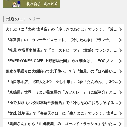
最近のエントリー
久しぶりに『文殊 浅草店』の「冷しきつねそば」でランチ。「冷しきつめそば」のうまさは甘さである。 あたしは思い出していたのだ。この甘さのせいで「きつねそば」を敬遠していたのか、と。 でも、うまかったのだよ（笑）。（文殊 浅草店：浅草一丁目：浅草地下街）
『琴富貴』の「カレーライスセット」（冷したぬき）でランチ。所謂「蕎麦屋のカレー」と『琴富貴』の夏の定番「冷したぬき」である。勿論、これはダブルでうまいのだよ（笑）。（琴富貴：墨田区吾妻橋1）
『松屋 本所吾妻橋店』で「ローストビーフ」（並盛）でランチ。「ローストビーフ」は2つのソースが掛かっている。オリジナルソースとレフォールソースだ。 はたしていかなるものなのかと期待しながら待てば、それは確りとうまかったのだよ（笑）。（松屋 本所吾妻橋店：墨田区吾妻橋三）
『EVERYONES CAFE 上野恩賜公園』での 朝食は、「EOCブレックファーストプレート」とセットで「アイスカフェラテ」をもらい、それから家人が「東京たまごを使ったパンケーキ キャラメルナッツ（2枚）」を頼んでみた。どれもがハイカラにうまいのだよ（笑）。（EVERYONES CAFE 上野恩賜公園：上野公園）
蕎麦を手繰りに夫婦揃って北千住へ。そう『柏屋』の「ほろ酔いセット」で一杯やったのだよ。ここは二駅離れた場所だけど、あたしの『街的』のようにくつろげる処だ。勿論、うまかったのだよ（笑）。（きそば 柏屋：足立区千住）
『山口家本店』で家人と1位「冷し中華」、2位「たんめん」、3位「かき氷」の順番通りのオーダーでランチ。なんの変哲もないものがうまいのは、当たり前だのクラッカーなのだと云爾（笑）。（山口家本店：千束通り商店街：浅草五丁目）
『東嶋屋』世界一うまい蕎麦屋の「カツカレー」（ご飯半分）と「おしんこ盛り合わせ」と「ビ―ル」でランチ。もう、ほんとうまいのだから、みんな食べてみてね、と云爾（笑）。（東嶋屋：竜泉一丁目）
『ゆで太郎 もつ次郎本所吾妻橋店』で「冷しなめこおろしそば 1.5倍盛」を手繰れば、それは「なめこ」の粘りが強烈な調味料となって、既に、ただの蕎麦では無くなっている。 ヌルヌルの蕎麦はめちゃくちゃにうまいのである（笑）。（ゆで太郎 もつ次郎本所吾妻橋店：墨田区吾妻橋3丁目）
『文殊 浅草店』で「春菊天そば」に「生たまご」でランチ。浅草地下街における至高のランチだ。今日も、実にうまかったのだよ（笑）。（文殊 浅草店：浅草一丁目：浅草地下街）
『馬渕さん』から「山田農園」の「ゴールド・ラッシュ」をいただいたのだ。甘いはうまい、うまいは身体には悪い、というのはいつものお約束（笑）。 でもね、その当然を百も承知で分かっていながらも食べてしまうのは、これが最高な「北の大地の贈り物」だからなのだよ（笑）。（馬渕さんからの贈与：山田農園：北海道夕張郡長沼町）