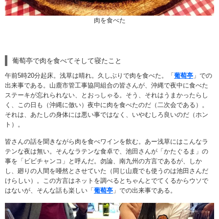
肉を食べた
葡萄亭で肉を食べてそして寝たこと
午前5時20分起床。浅草は晴れ。久しぶりで肉を食べた。「
葡萄亭
」での
出来事である。山鹿市管工事協同組合の皆さんが、沖縄で夜中に食べた
ステーキが忘れられない、とおっしゃる。そう、それはうまかったらし
く、この日も（沖縄に倣い）夜中に肉を食べたのだ（二次会である）。
それは、あたしの身体には悪い事ではなく、いやむしろ良いのだ（ホン
ト）。
皆さんの話を聞きながら肉を食べワインを飲む。あー浅草にはこんなラ
テンな夜は無い。そんなラテンな食卓で、池田さんが「かたぐるま」の
事を「ビビチャンコ」と呼んだ。勿論、南九州の方言であるが、しか
し、廻りの人間を唖然とさせていた（同じ山鹿でも使うのは池田さんだ
けらしい）。この方言はネットを調べるとちゃんとでてくるからウソで
はないが、そんな話も楽しい「
葡萄亭
」での出来事である。