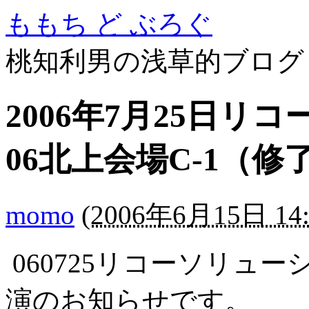
ももち ど ぶろぐ
桃知利男の浅草的ブログ
2006年7月25日
06北上会場C-1（修
momo
(
2006年6月15日 14:
060725リコーソリュ
演のお知らせです。