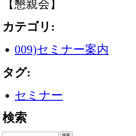
【懇親会】
カテゴリ
:
009)セミナー案内
タグ
:
セミナー
検索