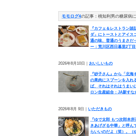
モモログ4
の記事：桃知利男の糖尿病
『カフェ＆レストラン談
ダ」にトーストとアイス
通の味、普通のうまさだ
ー：荒川区西日暮里2丁目
2026年8月10日｜
おいしいもの
『砂子さん』から「北海
の果肉にスプーンを入れ
ば、それはそれはうまい
ロン生産組合：JA新すな
2026年8月 9日｜
いただきもの
『ゆで太郎 もつ次郎本
きあげざる中華」と呼ん
らいいのだよ（笑）。（