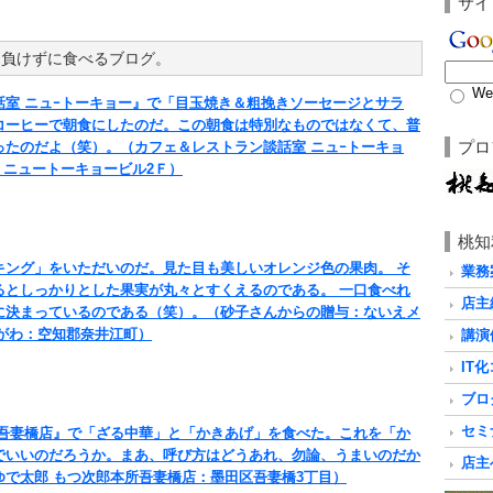
サイ
に負けずに食べるブログ。
We
話室 ニュｰトーキョー』で「目玉焼き＆粗挽きソーセージとサラ
コーヒーで朝食にしたのだ。この朝食は特別なものではなくて、普
プロ
ったのだよ（笑）。（カフェ＆レストラン談話室 ニュｰトーキョ
 ニュートーキョービル2Ｆ）
桃知
キング」をいただいのだ。見た目も美しいオレンジ色の果肉。 そ
業務
るとしっかりとした果実が丸々とすくえるのである。 一口食べれ
店主
に決まっているのである（笑）。（砂子さんからの贈与：ないえメ
がわ：空知郡奈井江町）
講演
IT
ブロ
セミ
所吾妻橋店』で「ざる中華」と「かきあげ」を食べた。これを「か
でいいのだろうか。まあ、呼び方はどうあれ、勿論、うまいのだか
店主
ゆで太郎 もつ次郎本所吾妻橋店：墨田区吾妻橋3丁目）