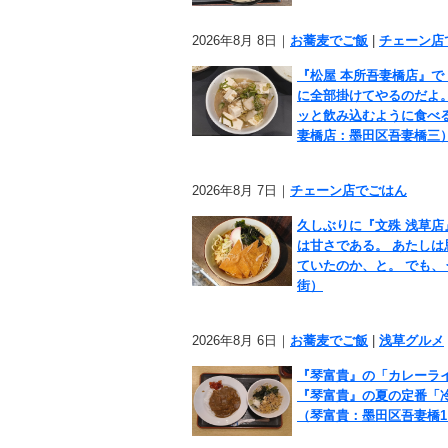
2026年8月 8日｜
お蕎麦でご飯
|
チェーン店
『松屋 本所吾妻橋店』
に全部掛けてやるのだよ
ッと飲み込むように食べる
妻橋店：墨田区吾妻橋三
2026年8月 7日｜
チェーン店でごはん
久しぶりに『文殊 浅草
は甘さである。 あたし
ていたのか、と。 でも、
街）
2026年8月 6日｜
お蕎麦でご飯
|
浅草グルメ
『琴富貴』の「カレーラ
『琴富貴』の夏の定番「
（琴富貴：墨田区吾妻橋1