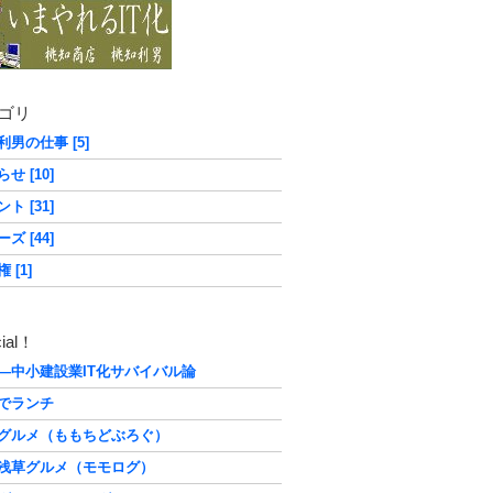
ゴリ
利男の仕事 [5]
せ [10]
ト [31]
ズ [44]
 [1]
ial！
―中小建設業IT化サバイバル論
でランチ
グルメ（ももちどぶろぐ）
浅草グルメ（モモログ）