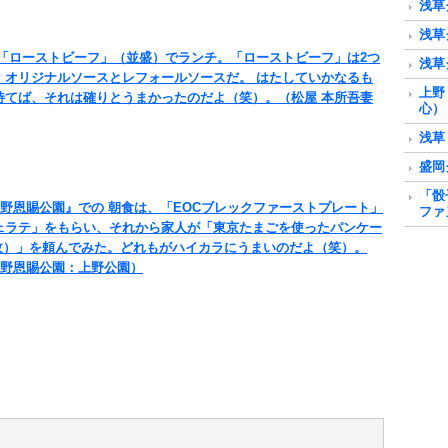
浅草
浅草
で「ローストビーフ」（並盛）でランチ。「ローストビーフ」は2つ
浅草
。オリジナルソースとレフォールソースだ。 はたしていかなるも
上野
待てば、それは確りとうまかったのだよ（笑）。（松屋 本所吾妻
心）
浅草
盛岡
「骰
FE 上野恩賜公園』での 朝食は、「EOCブレックファーストプレート」
ファ
ェラテ」をもらい、それから家人が「東京たまごを使ったパンケー
2枚）」を頼んでみた。どれもがハイカラにうまいのだよ（笑）。
E 上野恩賜公園：上野公園）