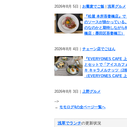
2026年8月 5日｜
お蕎麦でご飯
|
浅草グルメ
『松屋 本所吾妻橋店』
のソースが掛かっている
のなのかと期待しながら
橋店：墨田区吾妻橋三）
2026年8月 4日｜
チェーン店でごはん
『EVERYONES CA
とセットで「アイスカフ
キ キャラメルナッツ（
（EVERYONES CAF
2026年8月 3日｜
上野グルメ
-->
→
モモログ4の全ページ一覧へ
浅草でランチ
の更新状況