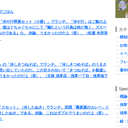
でごはん
で「冷や汁野菜セット（小盛）」でランチ。「冷や汁」はご飯の上
。 後はぐちゃぐちゃにして『噛むという行為は殆ど無く、ズスー
カテ
のである』な。 勿論、うまかったのだよ（笑）。（松屋 本所吾
桃知
）
お知ら
イベン
フレー
店』の「冷しきつねそば」でランチ。「冷しきつめそば」のうまさ
は思い出していたのだ。この甘さのせいで「きつねそば」を敬遠し
著作権
うまかったのだよ（笑）。（文殊 浅草店：浅草一丁目：浅草地下
Spec
桃論
浅草
イスセット」（冷したぬき）でランチ。所謂「蕎麦屋のカレー」と
冷したぬき」である。勿論、これはダブルでうまいのだよ（笑）。
浅草
）
続・