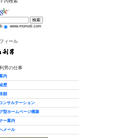
ト内検索
b
www.momoti.com
フィール
利男の仕事
案内
経歴
依頼
化コンサルテーション
グ型ホームページ構築
ナー案内
へメール