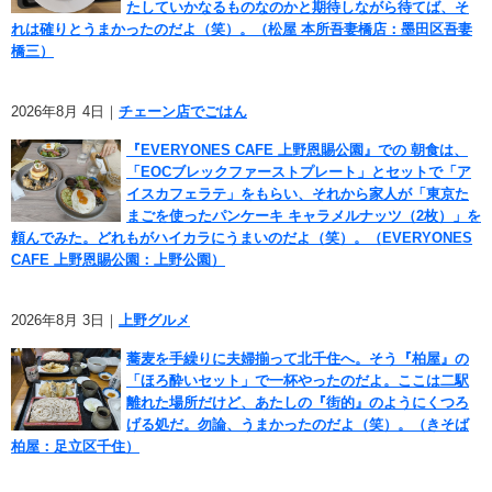
たしていかなるものなのかと期待しながら待てば、そ
れは確りとうまかったのだよ（笑）。（松屋 本所吾妻橋店：墨田区吾妻
橋三）
2026年8月 4日｜
チェーン店でごはん
『EVERYONES CAFE 上野恩賜公園』での 朝食は、
「EOCブレックファーストプレート」とセットで「ア
イスカフェラテ」をもらい、それから家人が「東京た
まごを使ったパンケーキ キャラメルナッツ（2枚）」を
頼んでみた。どれもがハイカラにうまいのだよ（笑）。（EVERYONES
CAFE 上野恩賜公園：上野公園）
2026年8月 3日｜
上野グルメ
蕎麦を手繰りに夫婦揃って北千住へ。そう『柏屋』の
「ほろ酔いセット」で一杯やったのだよ。ここは二駅
離れた場所だけど、あたしの『街的』のようにくつろ
げる処だ。勿論、うまかったのだよ（笑）。（きそば
柏屋：足立区千住）