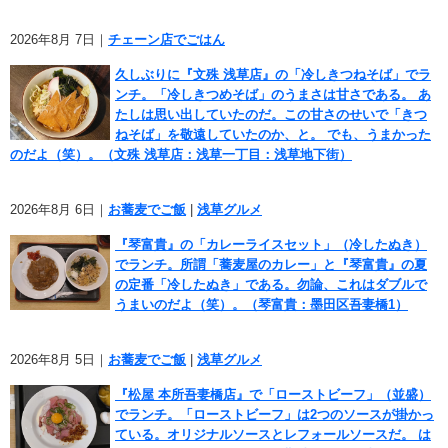
2026年8月 7日｜
チェーン店でごはん
久しぶりに『文殊 浅草店』の「冷しきつねそば」でラ
ンチ。「冷しきつめそば」のうまさは甘さである。 あ
たしは思い出していたのだ。この甘さのせいで「きつ
ねそば」を敬遠していたのか、と。 でも、うまかった
のだよ（笑）。（文殊 浅草店：浅草一丁目：浅草地下街）
2026年8月 6日｜
お蕎麦でご飯
|
浅草グルメ
『琴富貴』の「カレーライスセット」（冷したぬき）
でランチ。所謂「蕎麦屋のカレー」と『琴富貴』の夏
の定番「冷したぬき」である。勿論、これはダブルで
うまいのだよ（笑）。（琴富貴：墨田区吾妻橋1）
2026年8月 5日｜
お蕎麦でご飯
|
浅草グルメ
『松屋 本所吾妻橋店』で「ローストビーフ」（並盛）
でランチ。「ローストビーフ」は2つのソースが掛かっ
ている。オリジナルソースとレフォールソースだ。 は