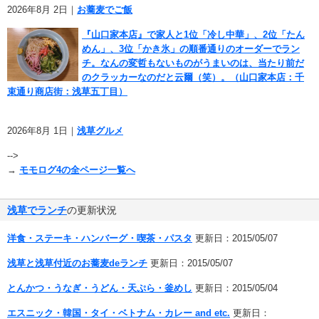
2026年8月 2日｜
お蕎麦でご飯
『山口家本店』で家人と1位「冷し中華」、2位「たん
めん」、3位「かき氷」の順番通りのオーダーでラン
チ。なんの変哲もないものがうまいのは、当たり前だ
のクラッカーなのだと云爾（笑）。（山口家本店：千
束通り商店街：浅草五丁目）
2026年8月 1日｜
浅草グルメ
-->
→
モモログ4の全ページ一覧へ
浅草でランチ
の更新状況
洋食・ステーキ・ハンバーグ・喫茶・パスタ
更新日：2015/05/07
浅草と浅草付近のお蕎麦deランチ
更新日：2015/05/07
とんかつ・うなぎ・うどん・天ぷら・釜めし
更新日：2015/05/04
エスニック・韓国・タイ・ベトナム・カレー and etc.
更新日：