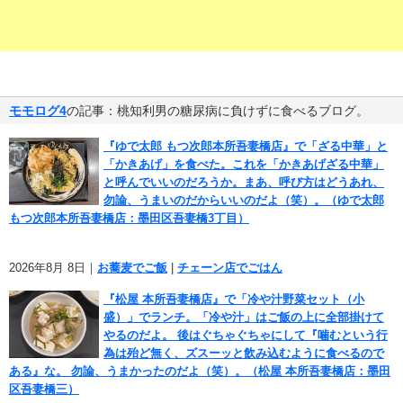
モモログ4
の記事：桃知利男の糖尿病に負けずに食べるブログ。
『ゆで太郎 もつ次郎本所吾妻橋店』で「ざる中華」と
「かきあげ」を食べた。これを「かきあげざる中華」
と呼んでいいのだろうか。まあ、呼び方はどうあれ、
勿論、うまいのだからいいのだよ（笑）。（ゆで太郎
もつ次郎本所吾妻橋店：墨田区吾妻橋3丁目）
2026年8月 8日｜
お蕎麦でご飯
|
チェーン店でごはん
『松屋 本所吾妻橋店』で「冷や汁野菜セット（小
盛）」でランチ。「冷や汁」はご飯の上に全部掛けて
やるのだよ。 後はぐちゃぐちゃにして『噛むという行
為は殆ど無く、ズスーッと飲み込むように食べるので
ある』な。 勿論、うまかったのだよ（笑）。（松屋 本所吾妻橋店：墨田
区吾妻橋三）