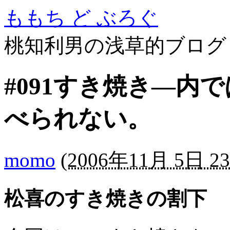
ももち ど ぶろぐ
桃知利男の浅草的ブログ
#091すき焼き―内
べられない。
momo
(
2006年11月 5日 23
松喜のすき焼きの割下