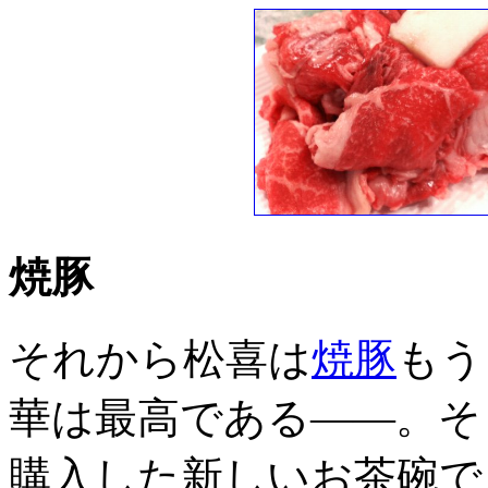
焼豚
それから松喜は
焼豚
もう
華は最高である――。そ
購入した新しいお茶碗で