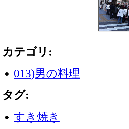
カテゴリ
:
013)男の料理
タグ
:
すき焼き