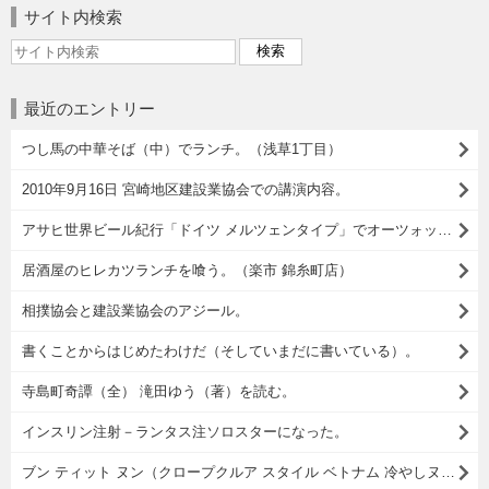
サイト内検索
最近のエントリー
つし馬の中華そば（中）でランチ。（浅草1丁目）
2010年9月16日 宮崎地区建設業協会での講演内容。
アサヒ世界ビール紀行「ドイツ メルツェンタイプ」でオーツォップフト イズ！
居酒屋のヒレカツランチを喰う。（楽市 錦糸町店）
相撲協会と建設業協会のアジール。
書くことからはじめたわけだ（そしていまだに書いている）。
寺島町奇譚（全） 滝田ゆう（著）を読む。
インスリン注射－ランタス注ソロスターになった。
ブン ティット ヌン（クロープクルア スタイル ベトナム 冷やしヌードル）でランチ。