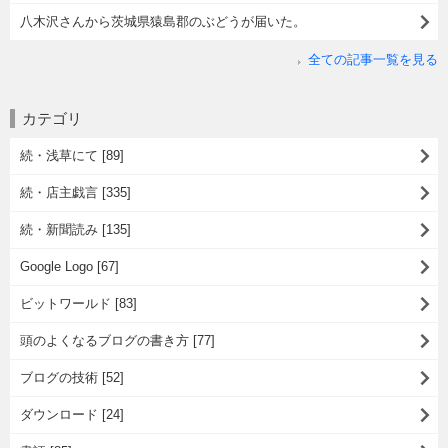
八木沢さんから茨城県猿島郡のぶどうが届いた。
全ての記事一覧を見る
カテゴリ
続・浅草にて [89]
続・店主戯言 [335]
続・新聞読み [135]
Google Logo [67]
ビットワールド [83]
頭のよくなるブログの書き方 [77]
ブログの技術 [52]
ダウンロード [24]