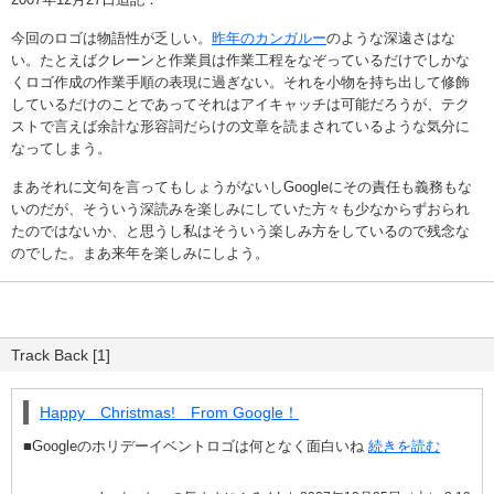
今回のロゴは物語性が乏しい。
昨年のカンガルー
のような深遠さはな
い。たとえばクレーンと作業員は作業工程をなぞっているだけでしかな
くロゴ作成の作業手順の表現に過ぎない。それを小物を持ち出して修飾
しているだけのことであってそれはアイキャッチは可能だろうが、テク
ストで言えば余計な形容詞だらけの文章を読まされているような気分に
なってしまう。
まあそれに文句を言ってもしょうがないしGoogleにその責任も義務もな
いのだが、そういう深読みを楽しみにしていた方々も少なからずおられ
たのではないか、と思うし私はそういう楽しみ方をしているので残念な
のでした。まあ来年を楽しみにしよう。
Track Back [1]
Happy Christmas! From Google！
■Googleのホリデーイベントロゴは何となく面白いね
続きを読む