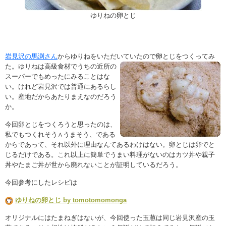
ゆりねの卵とじ
岩見沢の馬渕さん
からゆりねをいただいていたので卵とじをつくってみ
た。
ゆりねは高級食材でうちの近所の
スーパーでもめったにみることはな
い。けれど岩見沢では普通にあるらし
い。産地だからあたりまえなのだろう
か。
今回卵とじをつくろうと思ったのは、
私でもつくれそう∧うまそう、である
からであって、それ以外に理由なんてあるわけはない。卵とじは卵でと
じるだけである。これ以上に簡単でうまい料理がないのはカツ丼や親子
丼やたまご丼が世から廃れないことが証明しているだろう。
今回参考にしたレシピは
ゆりねの卵とじ by tomotomomonga
オリジナルにはたまねぎはないが、今回使った玉葱は同じ岩見沢産の玉