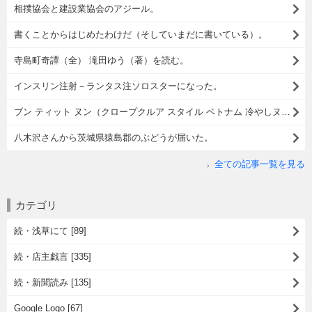
相撲協会と建設業協会のアジール。
書くことからはじめたわけだ（そしていまだに書いている）。
寺島町奇譚（全） 滝田ゆう（著）を読む。
インスリン注射－ランタス注ソロスターになった。
ブン ティット ヌン（クロープクルア スタイル ベトナム 冷やしヌードル）でランチ。
八木沢さんから茨城県猿島郡のぶどうが届いた。
全ての記事一覧を見る
カテゴリ
続・浅草にて [89]
続・店主戯言 [335]
続・新聞読み [135]
Google Logo [67]