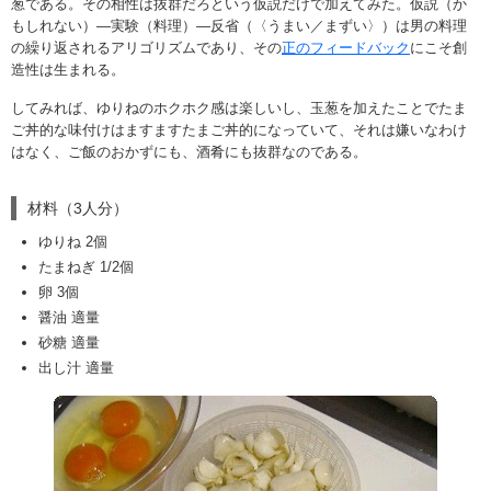
葱である。その相性は抜群だろという仮説だけで加えてみた。仮説（か
もしれない）―実験（料理）―反省（〈うまい／まずい〉）は男の料理
の繰り返されるアリゴリズムであり、その
正のフィードバック
にこそ創
造性は生まれる。
してみれば、ゆりねのホクホク感は楽しいし、玉葱を加えたことでたま
ご丼的な味付けはますますたまご丼的になっていて、それは嫌いなわけ
はなく、ご飯のおかずにも、酒肴にも抜群なのである。
材料（3人分）
ゆりね 2個
たまねぎ 1/2個
卵 3個
醤油 適量
砂糖 適量
出し汁 適量