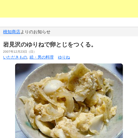
桃知商店
よりのお知らせ
岩見沢のゆりねで卵とじをつくる。
2007年12月23日（日）
いただきもの
,
続・男の料理
ゆりね