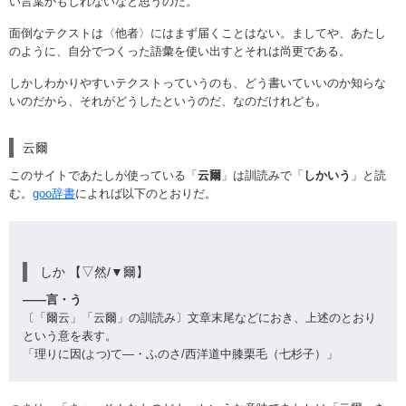
い言葉かもしれないなと思うのだ。
面倒なテクストは〈他者〉にはまず届くことはない。ましてや、あたし
のように、自分でつくった語彙を使い出すとそれは尚更である。
しかしわかりやすいテクストっていうのも、どう書いていいのか知らな
いのだから、それがどうしたというのだ、なのだけれども。
云爾
このサイトであたしが使っている「
云爾
」は訓読みで「
しかいう
」と読
む。
goo辞書
によれば以下のとおりだ。
しか 【▽然/▼爾】
――言・う
〔「爾云」「云爾」の訓読み〕文章末尾などにおき、上述のとおり
という意を表す。
「理りに因
て―・ふのさ/西洋道中膝栗毛（七杉子）」
(よつ)