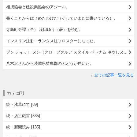
相撲協会と建設業協会のアジール。
書くことからはじめたわけだ（そしていまだに書いている）。
寺島町奇譚（全） 滝田ゆう（著）を読む。
インスリン注射－ランタス注ソロスターになった。
ブン ティット ヌン（クロープクルア スタイル ベトナム 冷やしヌードル）でランチ。
八木沢さんから茨城県猿島郡のぶどうが届いた。
全ての記事一覧を見る
カテゴリ
続・浅草にて [89]
続・店主戯言 [335]
続・新聞読み [135]