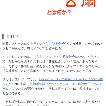
各社社会
昨日のアクセスログを見ていたら、
"各社社会"
という検索フレーズでのア
クセスがあって、思わず "ん？"と首を捻る。
ヒットしていたのは、「
ももち ど ぶろぐ｜格差社会はいいことだ？
」
で、たしかにそのテクストには「各社社会」という言葉があったりす
る。それは「格差社会」のあきらかな間違い（タイプミス）なのだが、
「各社社会」という言葉も、（それはそれで）いけてるなと思う。
例えば、先日アップした「
Lesson19 IT化の意義（1）―IT化はなぜ必要
なのか
from
桃論―中小建設業IT化サバイバル論
」は、自社の「
技術のミ
ーム
」についての記述だけれど、それは言ってみれば「各社社会」のこ
となのである。
であればそれは、自社の「技術のミーム」よりも、はるかにわかりやす