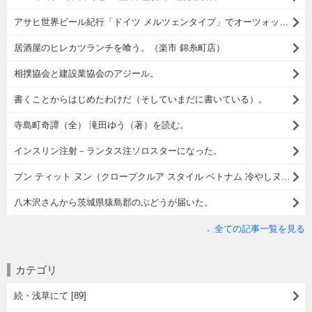
アサヒ世界ビール紀行「ドイツ メルツェンタイプ」でオーツォップフト イズ！
居酒屋のヒレカツランチを喰う。（楽市 錦糸町店）
相撲協会と建設業協会のアジール。
書くことからはじめたわけだ（そしていまだに書いている）。
寺島町奇譚（全） 滝田ゆう（著）を読む。
インスリン注射－ランタス注ソロスターになった。
ブン ティット ヌン（クロープクルア スタイル ベトナム 冷やしヌードル）でランチ。
八木沢さんから茨城県猿島郡のぶどうが届いた。
全ての記事一覧を見る
カテゴリ
続・浅草にて [89]