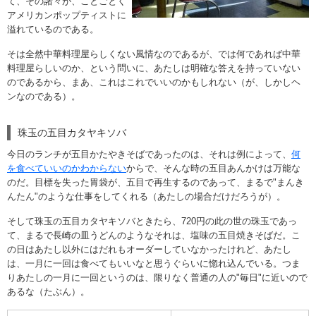
て、その諸々が、ことごとく
アメリカンポップティストに
溢れているのである。
そは全然中華料理屋らしくない風情なのであるが、では何であれば中華
料理屋らしいのか、という問いに、あたしは明確な答えを持っていない
のであるから、まあ、これはこれでいいのかもしれない（が、しかしヘ
ンなのである）。
珠玉の五目カタヤキソバ
今日のランチが五目かたやきそばであったのは、それは例によって、
何
を食べていいのかわからない
からで、そんな時の五目あんかけは万能な
のだ。目標を失った胃袋が、五目で再生するのであって、まるで"まんき
んたん"のような仕事をしてくれる（あたしの場合だけだろうが）。
そして珠玉の五目カタヤキソバときたら、720円の此の世の珠玉であっ
て、まるで長崎の皿うどんのようなそれは、塩味の五目焼きそばだ。こ
の日はあたし以外にはだれもオーダーしていなかったけれど、あたし
は、一月に一回は食べてもいいなと思うぐらいに惚れ込んでいる。つま
りあたしの一月に一回というのは、限りなく普通の人の"毎日"に近いので
あるな（たぶん）。