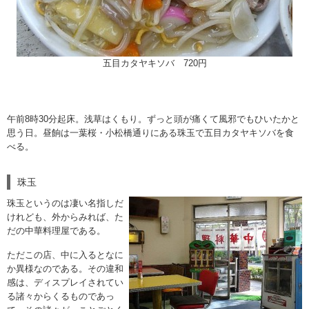
五目カタヤキソバ 720円
午前8時30分起床。浅草はくもり。ずっと頭が痛くて風邪でもひいたかと
思う日。昼餉は一葉桜・小松橋通りにある珠玉で五目カタヤキソバを食
べる。
珠玉
珠玉というのは凄い名指しだ
けれども、外からみれば、た
だの中華料理屋である。
ただこの店、中に入るとなに
か異様なのである。その違和
感は、ディスプレイされてい
る諸々からくるものであっ