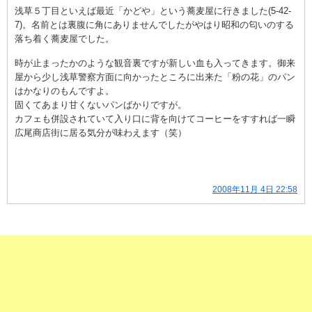
浅草５丁目といえば最近「かどや」という蕎麦屋に行きました(5-42-
7)。名前とは裏腹に角にありませんでしたがやはり昭和の匂いのする
落ち着く蕎麦屋でした。
時が止まったかのような観音裏ですが新しい血も入ってきます。御来
屋から少し浅草警察方面に向かったところに出来た「粉の花」のパン
はかなりのもんですよ。
固くてあまり甘くないパンばかりですが。
カフェも併設されていて入り口に背を向けてコーヒーをすすれば一瞬
広尾商店街に居る気分が味わえます（笑）
2008年11月 4日 22:58