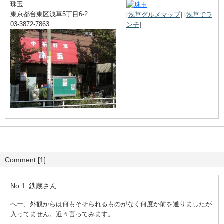
珠玉
東京都台東区浅草5丁目6-2
[
浅草グルメマップ
]
[
浅草でラ
03-3872-7863
ンチ
]
Comment [1]
No.1
鉄蔵
さん
へー、外観からは何もそそられるものがなく何度か前を通りましたが
入ってません。近々言ってみます。