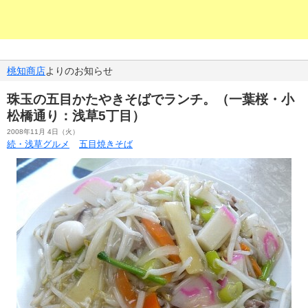
桃知商店
よりのお知らせ
珠玉の五目かたやきそばでランチ。（一葉桜・小
松橋通り：浅草5丁目）
2008年11月 4日（火）
続・浅草グルメ
五目焼きそば