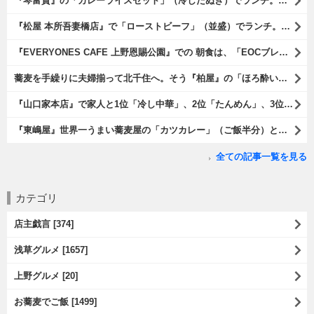
『琴富貴』の「カレーライスセット」（冷したぬき）でランチ。所謂「蕎麦屋のカレー」と『琴富貴』の夏の定番「冷したぬき」である。勿論、これはダブルでうまいのだよ（笑）。（琴富貴：墨田区吾妻橋1）
『松屋 本所吾妻橋店』で「ローストビーフ」（並盛）でランチ。「ローストビーフ」は2つのソースが掛かっている。オリジナルソースとレフォールソースだ。 はたしていかなるものなのかと期待しながら待てば、それは確りとうまかったのだよ（笑）。（松屋 本所吾妻橋店：墨田区吾妻橋三）
『EVERYONES CAFE 上野恩賜公園』での 朝食は、「EOCブレックファーストプレート」とセットで「アイスカフェラテ」をもらい、それから家人が「東京たまごを使ったパンケーキ キャラメルナッツ（2枚）」を頼んでみた。どれもがハイカラにうまいのだよ（笑）。（EVERYONES CAFE 上野恩賜公園：上野公園）
蕎麦を手繰りに夫婦揃って北千住へ。そう『柏屋』の「ほろ酔いセット」で一杯やったのだよ。ここは二駅離れた場所だけど、あたしの『街的』のようにくつろげる処だ。勿論、うまかったのだよ（笑）。（きそば 柏屋：足立区千住）
『山口家本店』で家人と1位「冷し中華」、2位「たんめん」、3位「かき氷」の順番通りのオーダーでランチ。なんの変哲もないものがうまいのは、当たり前だのクラッカーなのだと云爾（笑）。（山口家本店：千束通り商店街：浅草五丁目）
『東嶋屋』世界一うまい蕎麦屋の「カツカレー」（ご飯半分）と「おしんこ盛り合わせ」と「ビ―ル」でランチ。もう、ほんとうまいのだから、みんな食べてみてね、と云爾（笑）。（東嶋屋：竜泉一丁目）
全ての記事一覧を見る
カテゴリ
店主戯言 [374]
浅草グルメ [1657]
上野グルメ [20]
お蕎麦でご飯 [1499]