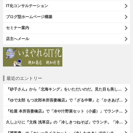
IT化コンサルテーション
ブログ型ホームページ構築
セミナー案内
店主へメール
最近のエントリー
『砂子さん』から「北海キング」をいただいのだ。見た目も美しいオレンジ色の果肉。 その果肉にスプーンを入れるとしっかりとした果実が丸々とすくえるのである。 一口食べれば、それはそれはうまいに決まっているのである（笑）。（砂子さんからの贈与：ないえメロン生産組合：JA新すながわ：空知郡奈井江町）
『ゆで太郎 もつ次郎本所吾妻橋店』で「ざる中華」と「かきあげ」を食べた。これを「かきあげざる中華」と呼んでいいのだろうか。まあ、呼び方はどうあれ、勿論、うまいのだからいいのだよ（笑）。（ゆで太郎 もつ次郎本所吾妻橋店：墨田区吾妻橋3丁目）
『松屋 本所吾妻橋店』で「冷や汁野菜セット（小盛）」でランチ。「冷や汁」はご飯の上に全部掛けてやるのだよ。 後はぐちゃぐちゃにして『噛むという行為は殆ど無く、ズスーッと飲み込むように食べるのである』な。 勿論、うまかったのだよ（笑）。（松屋 本所吾妻橋店：墨田区吾妻橋三）
久しぶりに『文殊 浅草店』の「冷しきつねそば」でランチ。「冷しきつめそば」のうまさは甘さである。 あたしは思い出していたのだ。この甘さのせいで「きつねそば」を敬遠していたのか、と。 でも、うまかったのだよ（笑）。（文殊 浅草店：浅草一丁目：浅草地下街）