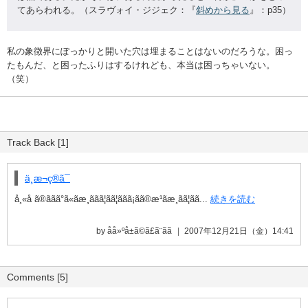
てあらわれる。（スラヴォイ・ジジェク：『
斜めから見る
』：p35）
私の象徴界にぽっかりと開いた穴は埋まることはないのだろうな。困っ
たもんだ、と困ったふりはするけれども、本当は困っちゃいない。
（笑）
Track Back [1]
ä¸æ¬ç®ã¯
å¸«å ã®ãã­ã°ã«ãæ¸ããã¦ãã¦ããã¡ãã®æ¹ãæ¸ãã¦ãã...
続きを読む
by åå»ºå±ã©ã£ã¨ãã
2007年12月21日（金）14:41
Comments [5]