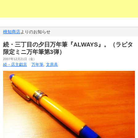
桃知商店
よりのお知らせ
続・三丁目の夕日万年筆『ALWAYS』。（ラピタ
限定ミニ万年筆第3弾）
2007年12月21日（金）
続・店主戯言
万年筆
,
文房具