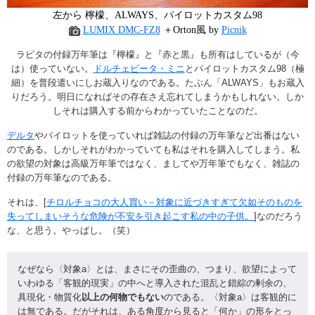
左から 檸檬、ALWAYS、パイロットカスタム98
LUMIX DMC-FZ8
＋Orton風 by
Picnik
ラピタの付録万年筆は『檸檬』と『赤と黒』も所有はしているが（今
は）使っていない。
ドルチェビータ・ミニ
とパイロットカスタム98（極
細）を普段遣いにしお蔵入りなのである。たぶん「ALWAYS」もお蔵入
りだろう。明日になればその存在さえ忘れてしまうかもしれない。しか
しそれは購入する前からわかっていたことなのだ。
デルタ
やパイロットを使っていれば雑誌の付録の万年筆など出番はない
のである。しかしそれがわかっていても私はそれを購入してしまう。私
の欲望の対象は高級万年筆ではなく、ましてや万年筆でもなく、雑誌の
付録の万年筆なのである。
それは、[
チロルチョコの大人買い－対象に近づきすぎて欠如そのものを
失ってしまいそうな危険が不安を引き起こす私の中の子供。
]なのだろう
な、と思う。やっぱし。（笑）
なぜなら〈対象a〉とは、まさにその歪曲の、つまり、欲望によって
いわゆる「客観的現実」の中へと導入された混乱と錯綜の剰余の、
具現化・物質化
以上の何物でもない
のである。〈対象a〉は客観的に
は無である。だがそれは、ある角度から見ると「何か」の形をとっ