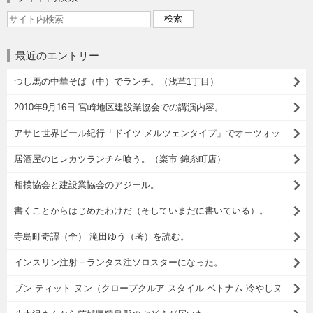
最近のエントリー
つし馬の中華そば（中）でランチ。（浅草1丁目）
2010年9月16日 宮崎地区建設業協会での講演内容。
アサヒ世界ビール紀行「ドイツ メルツェンタイプ」でオーツォップフト イズ！
居酒屋のヒレカツランチを喰う。（楽市 錦糸町店）
相撲協会と建設業協会のアジール。
書くことからはじめたわけだ（そしていまだに書いている）。
寺島町奇譚（全） 滝田ゆう（著）を読む。
インスリン注射－ランタス注ソロスターになった。
ブン ティット ヌン（クロープクルア スタイル ベトナム 冷やしヌードル）でランチ。