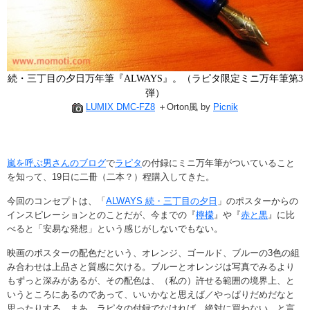
続・三丁目の夕日万年筆『ALWAYS』。（ラピタ限定ミニ万年筆第3
弾）
LUMIX DMC-FZ8
＋Orton風 by
Picnik
嵐を呼ぶ男さんのブログ
で
ラピタ
の付録にミニ万年筆がついていること
を知って、19日に二冊（二本？）程購入してきた。
今回のコンセプトは、「
ALWAYS 続・三丁目の夕日
」のポスターからの
インスピレーションとのことだが、今までの『
檸檬
』や『
赤と黒
』に比
べると「安易な発想」という感じがしないでもない。
映画のポスターの配色だという、オレンジ、ゴールド、ブルーの3色の組
み合わせは上品さと質感に欠ける。ブルーとオレンジは写真でみるより
もずっと深みがあるが、その配色は、（私の）許せる範囲の境界上、と
いうところにあるのであって、いいかなと思えば／やっぱりだめだなと
思ったりする。まあ、ラピタの付録でなければ、絶対に買わない、と言