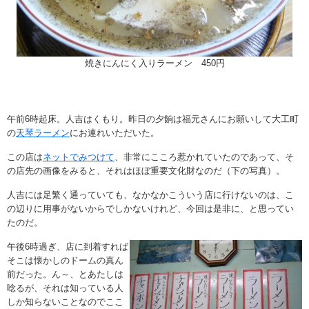
焼きにんにく入りラーメン 450円
午前6時起床。人吉はくもり。昨日の夕餉は福元さんにお願いして大工町
の
天琴ラーメン
にお連れいただいた。
この店は
ネットでみつけて
、非常にこころ惹かれていたのであって、そ
の店先の画像をみると、それはほぼ重要文化財なのだ（下の写真）。
人吉には足繁く通っていても、なかなかこういう店に行けないのは、こ
の辺りに用事がないからでしかないけれど、今回は是非に、と思ってい
たのだ。
午後6時過ぎ、店に到着すれば
そこは懐かしのドームの真ん
前だった。ん～、とあたしは
唸るが、それは知っている人
しか知らないことなのでここ