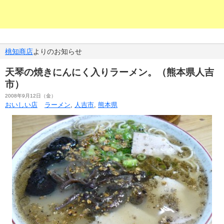
桃知商店
よりのお知らせ
天琴の焼きにんにく入りラーメン。（熊本県人吉
市）
2008年9月12日（金）
おいしい店
ラーメン
,
人吉市
,
熊本県