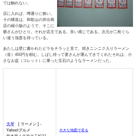
では触れない。
店に入れば、噂通りに狭い。
その構造は、和歌山の井出商
店の縮小版のようで、そこに
爺さんがひとり。それが店主である。良い感じである。次元が二桁ぐら
い違う強度を持っている。
あたしは壁に書かれたピラをチラッと見て、焼きニンニク入りラーメン
（並）450円を頼む。しばし待って婆さんが運んできてくれたそれは、小
さなお盆（コレット）に乗った宝石のようなラーメンだった。
天琴
[ ラーメン ] -
Yahoo!グルメ
大きな地図で見る