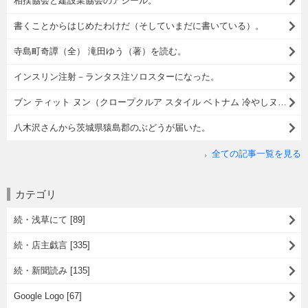
相撲協会と建設業協会のアジール。
書くことからはじめたわけだ（そしていまだに書いている）。
寺島町奇譚（全） 滝田ゆう（著）を読む。
インスリン注射－ランタス注ソロスターになった。
ブン ティット ヌン（クロープクルア スタイル ベトナム 冷やしヌードル）でランチ。
八木沢さんから茨城県猿島郡のぶどうが届いた。
全ての記事一覧を見る
カテゴリ
続・浅草にて [89]
続・店主戯言 [335]
続・新聞読み [135]
Google Logo [67]