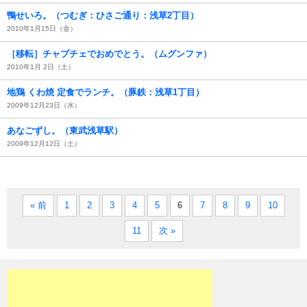
鴨せいろ。（つむぎ：ひさご通り：浅草2丁目）
2010年1月15日（金）
［移転］チャプチェでおめでとう。（ムグンファ）
2010年1月 2日（土）
地鶏 くわ焼 定食でランチ。（豚鉄：浅草1丁目）
2009年12月23日（水）
あなごずし。（東武浅草駅）
2009年12月12日（土）
« 前
1
2
3
4
5
6
7
8
9
10
11
次 »