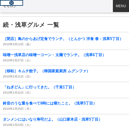
モモログ
MENU
続・浅草グルメ 一覧
［閉店］鳥のからあげ定食でランチ。（とんかつ 洋食 春：浅草5丁目）
2010年3月12日（金）
味噌一浅草店の味噌一コーン・太麺でランチ。（浅草6丁目）
2010年2月27日（土）
［移転］キムチ餃子。（韓国家庭厨房 ムグンファ）
2010年2月21日（日）
「ねぎどん」に行ってきた。（千束1丁目）
2010年1月31日（日）
鈴音のうな重を食べて8時には寝たこと。（浅草5丁目）
2010年1月25日（月）
タンメンにはいなり寿司だよ。（山口家本店・浅草5丁目）
2010年1月23日（土）