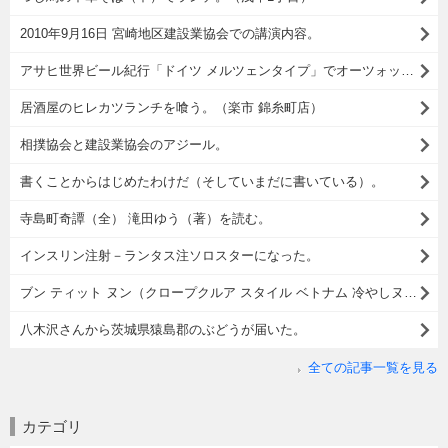
2010年9月16日 宮崎地区建設業協会での講演内容。
アサヒ世界ビール紀行「ドイツ メルツェンタイプ」でオーツォップフト イズ！
居酒屋のヒレカツランチを喰う。（楽市 錦糸町店）
相撲協会と建設業協会のアジール。
書くことからはじめたわけだ（そしていまだに書いている）。
寺島町奇譚（全） 滝田ゆう（著）を読む。
インスリン注射－ランタス注ソロスターになった。
ブン ティット ヌン（クロープクルア スタイル ベトナム 冷やしヌードル）でランチ。
八木沢さんから茨城県猿島郡のぶどうが届いた。
全ての記事一覧を見る
カテゴリ