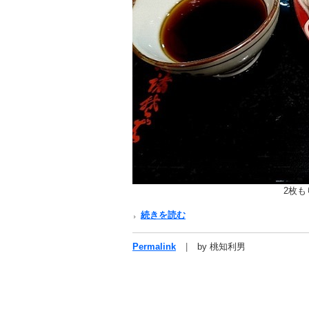
2枚も
続きを読む
Permalink
by 桃知利男