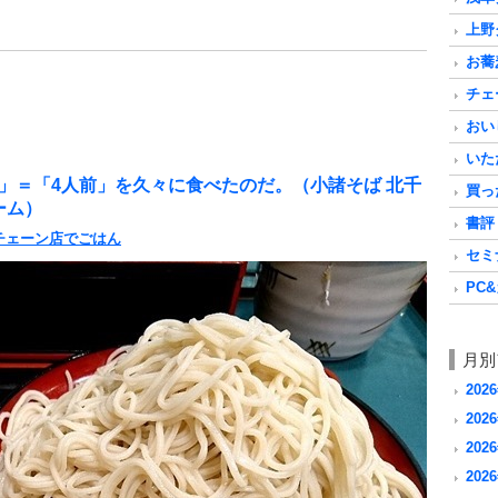
上野グ
お蕎麦
チェ
おいし
いただ
」＝「4人前」を久々に食べたのだ。（小諸そば 北千
買った
ーム）
書評 a
チェーン店でごはん
セミナ
PC&
月別
202
2026
2026
2026