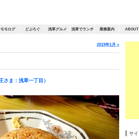
モモログ
どぶろぐ
浅草グルメ
浅草でランチ
業務案内
ABOUT
2019年1月 »
王さま：浅草一丁目）
サイ