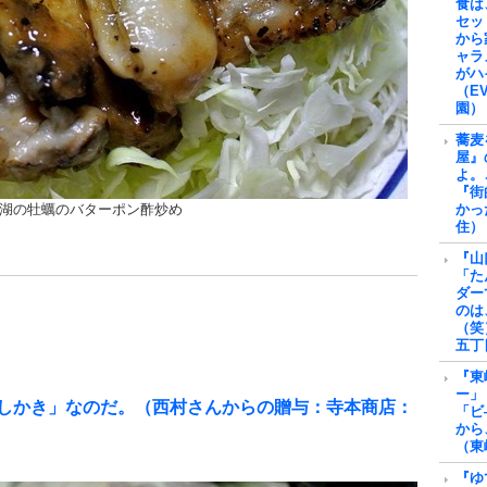
食は
セッ
から
ャラ
がハ
（E
園）
蕎麦
屋』
よ。
『街
湖の牡蠣のバターポン酢炒め
かっ
住）
『山
「た
ダー
のは
（笑
五丁
『東
ー」
しかき」なのだ。（西村さんからの贈与：寺本商店：
「ビ
から
（東
『ゆ