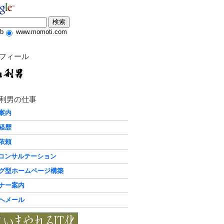
b
www.momoti.com
フィール
利男の仕事
案内
経歴
依頼
化コンサルテーション
グ型ホームページ構築
ナー案内
へメール