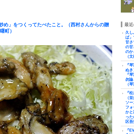
炒め」をつくってたべたこと。（西村さんからの贈
最近
曙町）
久し
ば」
甘さ
の甘
のか
（文
『琴
ぬき
『琴
勿論
（琴
『松
（並
ソー
フォ
かと
った
区吾
『E