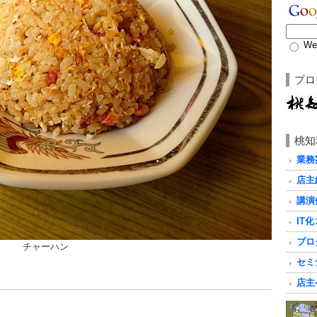
We
プロ
桃知
業務
店主
講演
IT
ブロ
チャーハン
セミ
店主