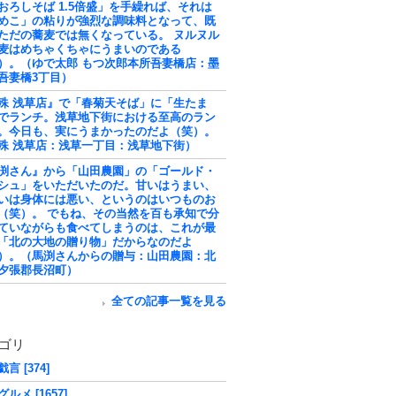
おろしそば 1.5倍盛」を手繰れば、それは
めこ」の粘りが強烈な調味料となって、既
ただの蕎麦では無くなっている。 ヌルヌル
麦はめちゃくちゃにうまいのである
）。（ゆで太郎 もつ次郎本所吾妻橋店：墨
吾妻橋3丁目）
殊 浅草店』で「春菊天そば」に「生たま
でランチ。浅草地下街における至高のラン
。今日も、実にうまかったのだよ（笑）。
殊 浅草店：浅草一丁目：浅草地下街）
渕さん』から「山田農園」の「ゴールド・
シュ」をいただいたのだ。甘いはうまい、
いは身体には悪い、というのはいつものお
（笑）。 でもね、その当然を百も承知で分
ていながらも食べてしまうのは、これが最
「北の大地の贈り物」だからなのだよ
）。（馬渕さんからの贈与：山田農園：北
夕張郡長沼町）
全ての記事一覧を見る
ゴリ
言 [374]
ルメ [1657]