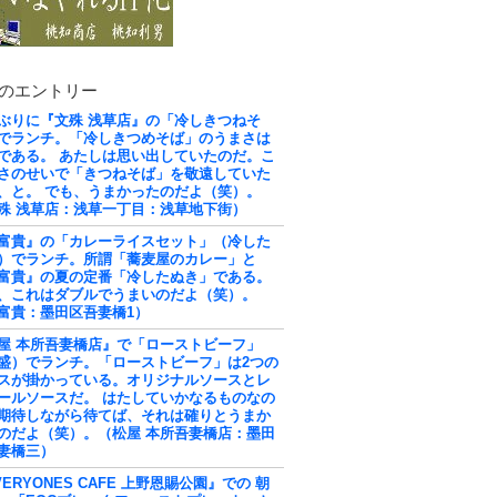
のエントリー
ぶりに『文殊 浅草店』の「冷しきつねそ
でランチ。「冷しきつめそば」のうまさは
である。 あたしは思い出していたのだ。こ
さのせいで「きつねそば」を敬遠していた
、と。 でも、うまかったのだよ（笑）。
殊 浅草店：浅草一丁目：浅草地下街）
富貴』の「カレーライスセット」（冷した
）でランチ。所謂「蕎麦屋のカレー」と
富貴』の夏の定番「冷したぬき」である。
、これはダブルでうまいのだよ（笑）。
富貴：墨田区吾妻橋1）
屋 本所吾妻橋店』で「ローストビーフ」
盛）でランチ。「ローストビーフ」は2つの
スが掛かっている。オリジナルソースとレ
ールソースだ。 はたしていかなるものなの
期待しながら待てば、それは確りとうまか
のだよ（笑）。（松屋 本所吾妻橋店：墨田
妻橋三）
VERYONES CAFE 上野恩賜公園』での 朝