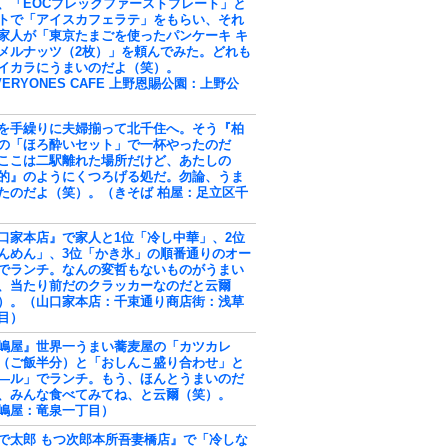
、「EOCブレックファーストプレート」と
トで「アイスカフェラテ」をもらい、それ
家人が「東京たまごを使ったパンケーキ キ
メルナッツ（2枚）」を頼んでみた。どれも
イカラにうまいのだよ（笑）。
VERYONES CAFE 上野恩賜公園：上野公
を手繰りに夫婦揃って北千住へ。そう『柏
の「ほろ酔いセット」で一杯やったのだ
ここは二駅離れた場所だけど、あたしの
的』のようにくつろげる処だ。勿論、うま
たのだよ（笑）。（きそば 柏屋：足立区千
口家本店』で家人と1位「冷し中華」、2位
んめん」、3位「かき氷」の順番通りのオー
でランチ。なんの変哲もないものがうまい
、当たり前だのクラッカーなのだと云爾
）。（山口家本店：千束通り商店街：浅草
目）
嶋屋』世界一うまい蕎麦屋の「カツカレ
（ご飯半分）と「おしんこ盛り合わせ」と
―ル」でランチ。もう、ほんとうまいのだ
、みんな食べてみてね、と云爾（笑）。
嶋屋：竜泉一丁目）
で太郎 もつ次郎本所吾妻橋店』で「冷しな