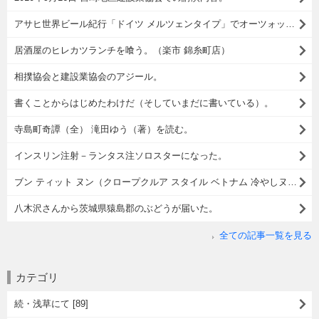
アサヒ世界ビール紀行「ドイツ メルツェンタイプ」でオーツォップフト イズ！
居酒屋のヒレカツランチを喰う。（楽市 錦糸町店）
相撲協会と建設業協会のアジール。
書くことからはじめたわけだ（そしていまだに書いている）。
寺島町奇譚（全） 滝田ゆう（著）を読む。
インスリン注射－ランタス注ソロスターになった。
ブン ティット ヌン（クロープクルア スタイル ベトナム 冷やしヌードル）でランチ。
八木沢さんから茨城県猿島郡のぶどうが届いた。
全ての記事一覧を見る
カテゴリ
続・浅草にて [89]