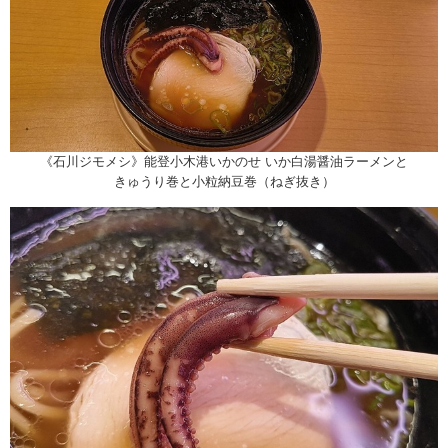
《石川ジモメシ》能登小木港いかのせ いか白湯醤油ラーメンと
きゅうり巻と小粒納豆巻（ねぎ抜き）