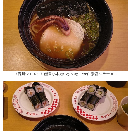
《石川ジモメシ》能登小木港いかのせ いか白湯醤油ラーメン