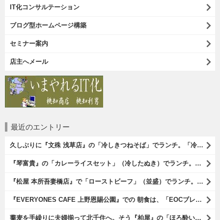
IT化コンサルテーション
ブログ型ホームページ構築
セミナー案内
店主へメール
最近のエントリー
久しぶりに『文殊 浅草店』の「冷しきつねそば」でランチ。「冷しきつめそば」のうまさは甘さである。 あたしは思い出していたのだ。この甘さのせいで「きつねそば」を敬遠していたのか、と。 でも、うまかったのだよ（笑）。（文殊 浅草店：浅草一丁目：浅草地下街）
『琴富貴』の「カレーライスセット」（冷したぬき）でランチ。所謂「蕎麦屋のカレー」と『琴富貴』の夏の定番「冷したぬき」である。勿論、これはダブルでうまいのだよ（笑）。（琴富貴：墨田区吾妻橋1）
『松屋 本所吾妻橋店』で「ローストビーフ」（並盛）でランチ。「ローストビーフ」は2つのソースが掛かっている。オリジナルソースとレフォールソースだ。 はたしていかなるものなのかと期待しながら待てば、それは確りとうまかったのだよ（笑）。（松屋 本所吾妻橋店：墨田区吾妻橋三）
『EVERYONES CAFE 上野恩賜公園』での 朝食は、「EOCブレックファーストプレート」とセットで「アイスカフェラテ」をもらい、それから家人が「東京たまごを使ったパンケーキ キャラメルナッツ（2枚）」を頼んでみた。どれもがハイカラにうまいのだよ（笑）。（EVERYONES CAFE 上野恩賜公園：上野公園）
蕎麦を手繰りに夫婦揃って北千住へ。そう『柏屋』の「ほろ酔いセット」で一杯やったのだよ。ここは二駅離れた場所だけど、あたしの『街的』のようにくつろげる処だ。勿論、うまかったのだよ（笑）。（きそば 柏屋：足立区千住）