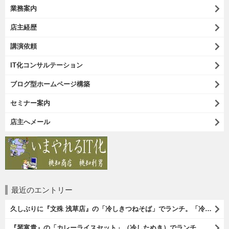
業務案内
店主経歴
講演依頼
IT化コンサルテーション
ブログ型ホームページ構築
セミナー案内
店主へメール
最近のエントリー
久しぶりに『文殊 浅草店』の「冷しきつねそば」でランチ。「冷しきつめそば」のうまさは甘さである。 あたしは思い出していたのだ。この甘さのせいで「きつねそば」を敬遠していたのか、と。 でも、うまかったのだよ（笑）。（文殊 浅草店：浅草一丁目：浅草地下街）
『琴富貴』の「カレーライスセット」（冷したぬき）でランチ。所謂「蕎麦屋のカレー」と『琴富貴』の夏の定番「冷したぬき」である。勿論、これはダブルでうまいのだよ（笑）。（琴富貴：墨田区吾妻橋1）