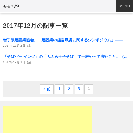
モモログ4
MENU
2017年12月の記事一覧
岩手県建設業協会、「建設業の経営環境に関するシンポジウム」――担い手の確保と育成に関する現状と課題――に参加して。
2017年12月 2日（土）
「そばバー イング」の「天ぷら玉子そば」で一杯やって寝たこと。（札幌市中央区北5条西4丁目 アピア フードウォーク）
2017年12月 1日（金）
« 前
1
2
3
4