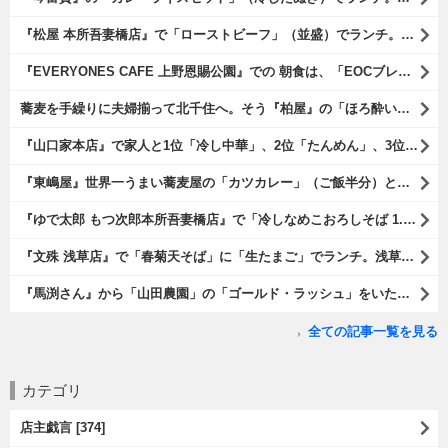
『松屋 本所吾妻橋店』で「ローストビーフ」（並盛）でランチ。「ローストビーフ」は2つのソースが掛かっている。オリジナルソースとレフォールソースだ。 はたしていかなるものなのかと期待しながら待てば、それは確りとうまかったのだよ（笑）。（松屋 本所吾妻橋店：墨田区吾妻橋三）
『EVERYONES CAFE 上野恩賜公園』での 朝食は、「EOCブレックファーストプレート」とセットで「アイスカフェラテ」をもらい、それから家人が「東京たまごを使ったパンケーキ キャラメルナッツ（2枚）」を頼んでみた。どれもがハイカラにうまいのだよ（笑）。（EVERYONES CAFE 上野恩賜公園：上野公園）
蕎麦を手繰りに夫婦揃って北千住へ。そう『柏屋』の「ほろ酔いセット」で一杯やったのだよ。ここは二駅離れた場所だけど、あたしの『街的』のようにくつろげる処だ。勿論、うまかったのだよ（笑）。（きそば 柏屋：足立区千住）
『山口家本店』で家人と1位「冷し中華」、2位「たんめん」、3位「かき氷」の順番通りのオーダーでランチ。なんの変哲もないものがうまいのは、当たり前だのクラッカーなのだと云爾（笑）。（山口家本店：千束通り商店街：浅草五丁目）
『東嶋屋』世界一うまい蕎麦屋の「カツカレー」（ご飯半分）と「おしんこ盛り合わせ」と「ビ―ル」でランチ。もう、ほんとうまいのだから、みんな食べてみてね、と云爾（笑）。（東嶋屋：竜泉一丁目）
『ゆで太郎 もつ次郎本所吾妻橋店』で「冷しなめこおろしそば 1.5倍盛」を手繰れば、それは「なめこ」の粘りが強烈な調味料となって、既に、ただの蕎麦では無くなっている。 ヌルヌルの蕎麦はめちゃくちゃにうまいのである（笑）。（ゆで太郎 もつ次郎本所吾妻橋店：墨田区吾妻橋3丁目）
『文殊 浅草店』で「春菊天そば」に「生たまご」でランチ。浅草地下街における至高のランチだ。今日も、実にうまかったのだよ（笑）。（文殊 浅草店：浅草一丁目：浅草地下街）
『馬渕さん』から「山田農園」の「ゴールド・ラッシュ」をいただいたのだ。甘いはうまい、うまいは身体には悪い、というのはいつものお約束（笑）。 でもね、その当然を百も承知で分かっていながらも食べてしまうのは、これが最高な「北の大地の贈り物」だからなのだよ（笑）。（馬渕さんからの贈与：山田農園：北海道夕張郡長沼町）
全ての記事一覧を見る
カテゴリ
店主戯言 [374]