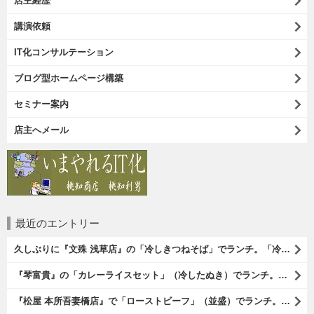
店主経歴
講演依頼
IT化コンサルテーション
ブログ型ホームページ構築
セミナー案内
店主へメール
最近のエントリー
久しぶりに『文殊 浅草店』の「冷しきつねそば」でランチ。「冷しきつめそば」のうまさは甘さである。 あたしは思い出していたのだ。この甘さのせいで「きつねそば」を敬遠していたのか、と。 でも、うまかったのだよ（笑）。（文殊 浅草店：浅草一丁目：浅草地下街）
『琴富貴』の「カレーライスセット」（冷したぬき）でランチ。所謂「蕎麦屋のカレー」と『琴富貴』の夏の定番「冷したぬき」である。勿論、これはダブルでうまいのだよ（笑）。（琴富貴：墨田区吾妻橋1）
『松屋 本所吾妻橋店』で「ローストビーフ」（並盛）でランチ。「ローストビーフ」は2つのソースが掛かっている。オリジナルソースとレフォールソースだ。 はたしていかなるものなのかと期待しながら待てば、それは確りとうまかったのだよ（笑）。（松屋 本所吾妻橋店：墨田区吾妻橋三）