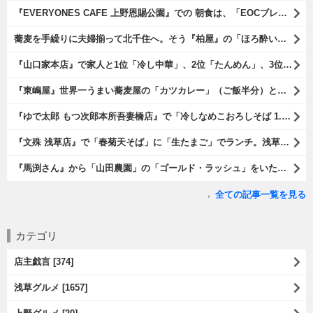
『EVERYONES CAFE 上野恩賜公園』での 朝食は、「EOCブレックファーストプレート」とセットで「アイスカフェラテ」をもらい、それから家人が「東京たまごを使ったパンケーキ キャラメルナッツ（2枚）」を頼んでみた。どれもがハイカラにうまいのだよ（笑）。（EVERYONES CAFE 上野恩賜公園：上野公園）
蕎麦を手繰りに夫婦揃って北千住へ。そう『柏屋』の「ほろ酔いセット」で一杯やったのだよ。ここは二駅離れた場所だけど、あたしの『街的』のようにくつろげる処だ。勿論、うまかったのだよ（笑）。（きそば 柏屋：足立区千住）
『山口家本店』で家人と1位「冷し中華」、2位「たんめん」、3位「かき氷」の順番通りのオーダーでランチ。なんの変哲もないものがうまいのは、当たり前だのクラッカーなのだと云爾（笑）。（山口家本店：千束通り商店街：浅草五丁目）
『東嶋屋』世界一うまい蕎麦屋の「カツカレー」（ご飯半分）と「おしんこ盛り合わせ」と「ビ―ル」でランチ。もう、ほんとうまいのだから、みんな食べてみてね、と云爾（笑）。（東嶋屋：竜泉一丁目）
『ゆで太郎 もつ次郎本所吾妻橋店』で「冷しなめこおろしそば 1.5倍盛」を手繰れば、それは「なめこ」の粘りが強烈な調味料となって、既に、ただの蕎麦では無くなっている。 ヌルヌルの蕎麦はめちゃくちゃにうまいのである（笑）。（ゆで太郎 もつ次郎本所吾妻橋店：墨田区吾妻橋3丁目）
『文殊 浅草店』で「春菊天そば」に「生たまご」でランチ。浅草地下街における至高のランチだ。今日も、実にうまかったのだよ（笑）。（文殊 浅草店：浅草一丁目：浅草地下街）
『馬渕さん』から「山田農園」の「ゴールド・ラッシュ」をいただいたのだ。甘いはうまい、うまいは身体には悪い、というのはいつものお約束（笑）。 でもね、その当然を百も承知で分かっていながらも食べてしまうのは、これが最高な「北の大地の贈り物」だからなのだよ（笑）。（馬渕さんからの贈与：山田農園：北海道夕張郡長沼町）
全ての記事一覧を見る
カテゴリ
店主戯言 [374]
浅草グルメ [1657]