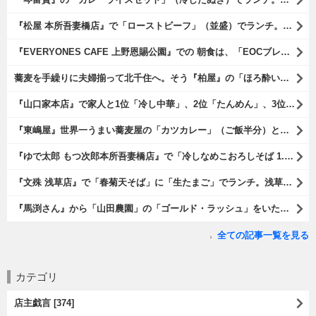
『松屋 本所吾妻橋店』で「ローストビーフ」（並盛）でランチ。「ローストビーフ」は2つのソースが掛かっている。オリジナルソースとレフォールソースだ。 はたしていかなるものなのかと期待しながら待てば、それは確りとうまかったのだよ（笑）。（松屋 本所吾妻橋店：墨田区吾妻橋三）
『EVERYONES CAFE 上野恩賜公園』での 朝食は、「EOCブレックファーストプレート」とセットで「アイスカフェラテ」をもらい、それから家人が「東京たまごを使ったパンケーキ キャラメルナッツ（2枚）」を頼んでみた。どれもがハイカラにうまいのだよ（笑）。（EVERYONES CAFE 上野恩賜公園：上野公園）
蕎麦を手繰りに夫婦揃って北千住へ。そう『柏屋』の「ほろ酔いセット」で一杯やったのだよ。ここは二駅離れた場所だけど、あたしの『街的』のようにくつろげる処だ。勿論、うまかったのだよ（笑）。（きそば 柏屋：足立区千住）
『山口家本店』で家人と1位「冷し中華」、2位「たんめん」、3位「かき氷」の順番通りのオーダーでランチ。なんの変哲もないものがうまいのは、当たり前だのクラッカーなのだと云爾（笑）。（山口家本店：千束通り商店街：浅草五丁目）
『東嶋屋』世界一うまい蕎麦屋の「カツカレー」（ご飯半分）と「おしんこ盛り合わせ」と「ビ―ル」でランチ。もう、ほんとうまいのだから、みんな食べてみてね、と云爾（笑）。（東嶋屋：竜泉一丁目）
『ゆで太郎 もつ次郎本所吾妻橋店』で「冷しなめこおろしそば 1.5倍盛」を手繰れば、それは「なめこ」の粘りが強烈な調味料となって、既に、ただの蕎麦では無くなっている。 ヌルヌルの蕎麦はめちゃくちゃにうまいのである（笑）。（ゆで太郎 もつ次郎本所吾妻橋店：墨田区吾妻橋3丁目）
『文殊 浅草店』で「春菊天そば」に「生たまご」でランチ。浅草地下街における至高のランチだ。今日も、実にうまかったのだよ（笑）。（文殊 浅草店：浅草一丁目：浅草地下街）
『馬渕さん』から「山田農園」の「ゴールド・ラッシュ」をいただいたのだ。甘いはうまい、うまいは身体には悪い、というのはいつものお約束（笑）。 でもね、その当然を百も承知で分かっていながらも食べてしまうのは、これが最高な「北の大地の贈り物」だからなのだよ（笑）。（馬渕さんからの贈与：山田農園：北海道夕張郡長沼町）
全ての記事一覧を見る
カテゴリ
店主戯言 [374]