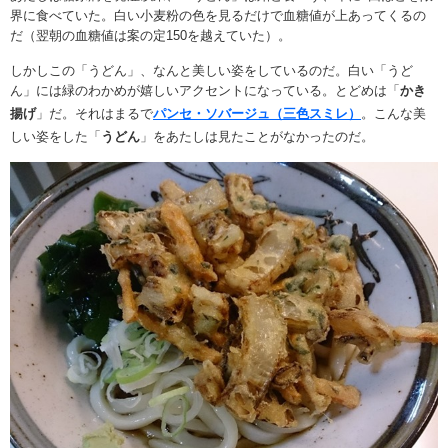
界に食べていた。白い小麦粉の色を見るだけで血糖値が上あってくるの
だ（翌朝の血糖値は案の定150を越えていた）。
しかしこの「うどん」、なんと美しい姿をしているのだ。白い「うど
ん」には緑のわかめが嬉しいアクセントになっている。とどめは「
かき
揚げ
」だ。それはまるで
パンセ・ソバージュ（
三色スミレ）
。
こんな美
しい姿をした「
うどん
」をあたしは見たことがなかったのだ。