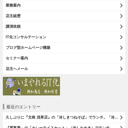
業務案内
店主経歴
講演依頼
IT化コンサルテーション
ブログ型ホームページ構築
セミナー案内
店主へメール
最近のエントリー
久しぶりに『文殊 浅草店』の「冷しきつねそば」でランチ。「冷しきつめそば」のうまさは甘さである。 あたしは思い出していたのだ。この甘さのせいで「きつねそば」を敬遠していたのか、と。 でも、うまかったのだよ（笑）。（文殊 浅草店：浅草一丁目：浅草地下街）
『琴富貴』の「カレーライスセット」（冷したぬき）でランチ。所謂「蕎麦屋のカレー」と『琴富貴』の夏の定番「冷したぬき」である。勿論、これはダブルでうまいのだよ（笑）。（琴富貴：墨田区吾妻橋1）