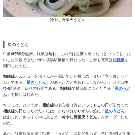
冷やし野菜天うどん
星のうどん
午前4時50分起床。浅草は晴れ。この日は足繁く通った（といっても、た
いした回数ではないが）横浜駅最後の日だった。しかも電車は
相鉄線
を
利用したのだ。
相鉄線
と云えば、芝浦さんから聞いていた横浜のうまい「立ち食いうど
ん」である「
星のうどん
」があったことを忘れはしなかった。時間は午
後4時過ぎ、帰りの時間である。
相鉄線
で横浜駅につくと早速「
星のうど
ん
」を探しはじめた。
ちょっと、というか、
相鉄線
の初心者（何といってもこの日が初めての
相鉄線
の日だったのだ）には、かなり分かりずらい処に「
星のうどん
」
はあった。さっそく中に入ると「
冷やし野菜天うどん
」をオーダーした
のだ。
あたしは糖尿病を発症以来、「うどん」は殆ど食べず、年に2回ほどを限