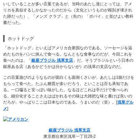
いしていることが多い言葉であるが、当時のあたし達にとっては、アメ
リカを真似するしかなかったのだから（文化というものが根刮ぎ壊され
た跡だった）、「メンズ クラブ」と（先の）「ポパイ」と並びよい教科
書だった。
ホットドッグ
「ホットドッグ」といえばアメリカ合衆国なのである。ソーセージを温
めたものをパンに挟んで食べる。なんともな食事なのだが、今回これを
食べたのは、「
銀座ブラジル 浅草支店
」だ。そうブラジルという日本の
銀座ある店（あるかどうかは分からないが）の浅草の支店なのだ。
この言葉遊びのようなものが面白くも面倒くさいが、あたしは1個だけを
もらって食べた。たぶん糖質が多いだろう、といことは百も承知であ
る。一口囓ると安っぽい味がした。なるほどこれは手だけで食べられ
る。細分化することさえはばかれるその味は大雑把な味と書けば良いの
だろが、やっぱりここは日本なのである。うまいのだ（笑）。[
浅草グル
メ
]
銀座ブラジル 浅草支店
東京都台東区浅草一丁目28-2