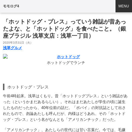
モモログ4
MENU
「ホットドッグ・プレス」っていう雑誌が昔あっ
たよな、と「ホットドッグ」を食べたこと。（銀
座ブラジル 浅草支店：浅草一丁目）
2020年3月31日（火）
浅草グルメ
ホットドッグでランチ
ホットドッグ・プレス
午前4時起床。浅草はくもり。昔「ホットドッグプレス」という雑誌があ
った（というかまだあるらしい）。それはまだあたしが学生の頃に誕生
したものだったから、40年位前の話だ。「ポパイ」の対抗誌として出さ
れたもので、勿論あたしも呼んだが、内様はどうあれ、その「ホットド
ッグ・プレス」という名がなんとも「アメリカンチック」だった。
「アメリカンチック」、あたしらの世代には甘い言葉だ。今では、毛嫌