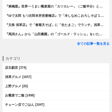
『東嶋屋』世界一うまい蕎麦屋の「カツカレー」（ご飯半分）と「おしんこ盛り合わせ」と「ビ―ル」でランチ。もう、ほんとうまいのだから、みんな食べてみてね、と云爾（笑）。（東嶋屋：竜泉一丁目）
『ゆで太郎 もつ次郎本所吾妻橋店』で「冷しなめこおろしそば 1.5倍盛」を手繰れば、それは「なめこ」の粘りが強烈な調味料となって、既に、ただの蕎麦では無くなっている。 ヌルヌルの蕎麦はめちゃくちゃにうまいのである（笑）。（ゆで太郎 もつ次郎本所吾妻橋店：墨田区吾妻橋3丁目）
『文殊 浅草店』で「春菊天そば」に「生たまご」でランチ。浅草地下街における至高のランチだ。今日も、実にうまかったのだよ（笑）。（文殊 浅草店：浅草一丁目：浅草地下街）
『馬渕さん』から「山田農園」の「ゴールド・ラッシュ」をいただいたのだ。甘いはうまい、うまいは身体には悪い、というのはいつものお約束（笑）。 でもね、その当然を百も承知で分かっていながらも食べてしまうのは、これが最高な「北の大地の贈り物」だからなのだよ（笑）。（馬渕さんからの贈与：山田農園：北海道夕張郡長沼町）
全ての記事一覧を見る
カテゴリ
店主戯言 [374]
浅草グルメ [1657]
上野グルメ [20]
お蕎麦でご飯 [1498]
チェーン店でごはん [1047]