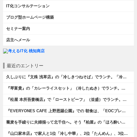
IT化コンサルテーション
ブログ型ホームページ構築
セミナー案内
店主へメール
最近のエントリー
久しぶりに『文殊 浅草店』の「冷しきつねそば」でランチ。「冷しきつめそば」のうまさは甘さである。 あたしは思い出していたのだ。この甘さのせいで「きつねそば」を敬遠していたのか、と。 でも、うまかったのだよ（笑）。（文殊 浅草店：浅草一丁目：浅草地下街）
『琴富貴』の「カレーライスセット」（冷したぬき）でランチ。所謂「蕎麦屋のカレー」と『琴富貴』の夏の定番「冷したぬき」である。勿論、これはダブルでうまいのだよ（笑）。（琴富貴：墨田区吾妻橋1）
『松屋 本所吾妻橋店』で「ローストビーフ」（並盛）でランチ。「ローストビーフ」は2つのソースが掛かっている。オリジナルソースとレフォールソースだ。 はたしていかなるものなのかと期待しながら待てば、それは確りとうまかったのだよ（笑）。（松屋 本所吾妻橋店：墨田区吾妻橋三）
『EVERYONES CAFE 上野恩賜公園』での 朝食は、「EOCブレックファーストプレート」とセットで「アイスカフェラテ」をもらい、それから家人が「東京たまごを使ったパンケーキ キャラメルナッツ（2枚）」を頼んでみた。どれもがハイカラにうまいのだよ（笑）。（EVERYONES CAFE 上野恩賜公園：上野公園）
蕎麦を手繰りに夫婦揃って北千住へ。そう『柏屋』の「ほろ酔いセット」で一杯やったのだよ。ここは二駅離れた場所だけど、あたしの『街的』のようにくつろげる処だ。勿論、うまかったのだよ（笑）。（きそば 柏屋：足立区千住）
『山口家本店』で家人と1位「冷し中華」、2位「たんめん」、3位「かき氷」の順番通りのオーダーでランチ。なんの変哲もないものがうまいのは、当たり前だのクラッカーなのだと云爾（笑）。（山口家本店：千束通り商店街：浅草五丁目）