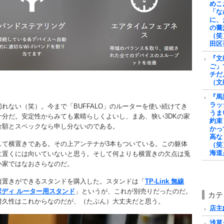
めこ
「な
に、
の蕎
（笑
田区
『文
ご」
チだ
（文
『馬
ラッ
れない（笑）。今まで「BUFFALO」のルーターを使い続けてき
うま
分だ。安定性からみても素晴らしくよいし、まあ、狭い3DKの家
約束
金額とスペックなら申し分ないのである。
かっ
高な
して横置きである。その上アンテナが3本もついている。この躯体
（笑
海道
に置くには向いていないと思う。そして何よりも横置きの欠点は兎
い家ではなおさらなのだ。
縦置きができるスタンドを購入した。スタンドは「
TP-Link 無線
ボディ ルーター用スタンド
」というが、これが別売りだったのだ。
カテ
耐久性はこれからなのだが、（たぶん）大丈夫だと思う。
店主戯
浅草グ