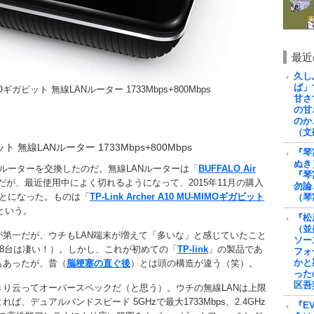
最近
久し
ば」
-MIMOギガビット 無線LANルーター 1733Mbps+800Mbps
甘さ
の甘
のか
（文
ガビット 無線LANルーター 1733Mbps+800Mbps
『琴
ぬき
Nルーターを交換したのだ。無線LANルーターは「
BUFFALO Air
『琴
だが、最近使用中によく切れるようになって、2015年11月の購入
勿論
とになった。ものは「
TP-Link Archer A10 MU-MIMOギガビット
（琴
という。
『松
（並
第一だが、ウチもLAN端末が増えて「多いな」と感じていたこと
ソー
48台は凄い！）。しかし、これが初めての「
TP-link
」の製品であ
フォ
かと
もあったが、昔（
脳梗塞の直ぐ後
）とは頭の構造が違う（笑）。
った
区吾
り云ってオーバースペックだ（と思う）。ウチの無線LANは上限
、デュアルバンドスピード 5GHzで最大1733Mbps、2.4GHz
『E