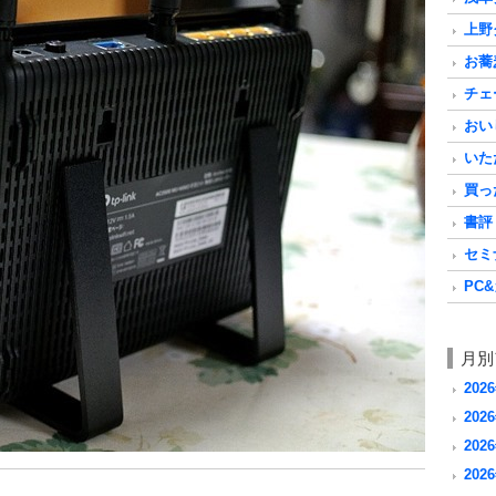
上野グ
お蕎麦
チェ
おいし
いただ
買った
書評 a
セミナ
PC&
月別
202
2026
2026
2026