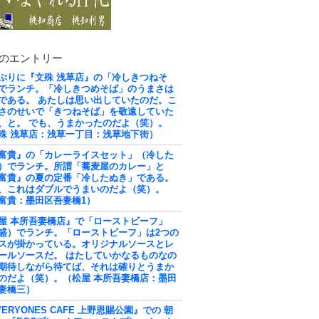
のエントリー
ぶりに『文殊 浅草店』の「冷しきつねそ
でランチ。「冷しきつめそば」のうまさは
である。 あたしは思い出していたのだ。こ
さのせいで「きつねそば」を敬遠していた
、と。 でも、うまかったのだよ（笑）。
殊 浅草店：浅草一丁目：浅草地下街）
富貴』の「カレーライスセット」（冷した
）でランチ。所謂「蕎麦屋のカレー」と
富貴』の夏の定番「冷したぬき」である。
、これはダブルでうまいのだよ（笑）。
富貴：墨田区吾妻橋1）
屋 本所吾妻橋店』で「ローストビーフ」
盛）でランチ。「ローストビーフ」は2つの
スが掛かっている。オリジナルソースとレ
ールソースだ。 はたしていかなるものなの
期待しながら待てば、それは確りとうまか
のだよ（笑）。（松屋 本所吾妻橋店：墨田
妻橋三）
VERYONES CAFE 上野恩賜公園』での 朝