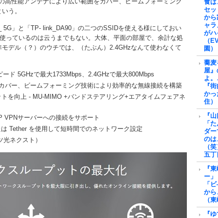
いる）の高性能アンテナにより広い範囲をカバー、ビームフォーミング
食は
セッ
という。
から
ャラ
0_ 5G」と「TP- link_DA90」の二つのSSIDを使える様にしておい
がハ
 5G」を使っているのは云うまでもない。大体、平面の部屋で、余計な処
（E
モデル（？）のウチでは、（たぶん）2.4GHzなんて使わなくて
園）
蕎麦
屋』
ド 5GHzで最大1733Mbps、2.4GHzで最大800Mbps
よ。
をカバー、ビームフォーミング技術により効率的な無線接続を構築
『街
かっ
向上 - MU-MIMO +バンドステアリング+エアタイムフェアネ
住）
『山
TP VPNサーバーへの接続をサポート
「た
は Tether を使用して短時間でのネットワーク設定
ダー
のは
レッツ光ネクスト）
（笑
五丁
『東
ー」
「ビ
から
（東
『ゆ