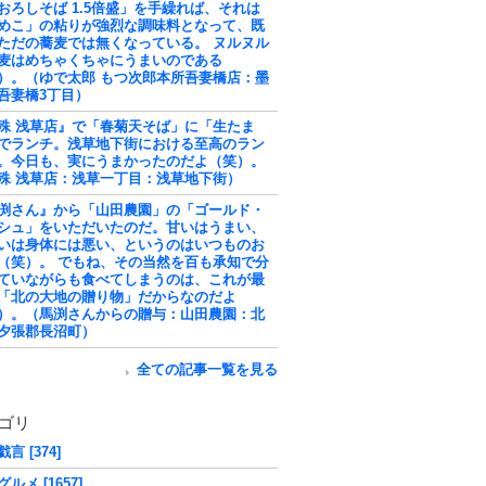
おろしそば 1.5倍盛」を手繰れば、それは
めこ」の粘りが強烈な調味料となって、既
ただの蕎麦では無くなっている。 ヌルヌル
麦はめちゃくちゃにうまいのである
）。（ゆで太郎 もつ次郎本所吾妻橋店：墨
吾妻橋3丁目）
殊 浅草店』で「春菊天そば」に「生たま
でランチ。浅草地下街における至高のラン
。今日も、実にうまかったのだよ（笑）。
殊 浅草店：浅草一丁目：浅草地下街）
渕さん』から「山田農園」の「ゴールド・
シュ」をいただいたのだ。甘いはうまい、
いは身体には悪い、というのはいつものお
（笑）。 でもね、その当然を百も承知で分
ていながらも食べてしまうのは、これが最
「北の大地の贈り物」だからなのだよ
）。（馬渕さんからの贈与：山田農園：北
夕張郡長沼町）
全ての記事一覧を見る
ゴリ
言 [374]
ルメ [1657]