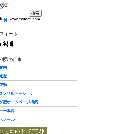
b
www.momoti.com
フィール
利男の仕事
案内
経歴
依頼
化コンサルテーション
グ型ホームページ構築
ナー案内
へメール