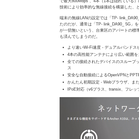
で最大800Mbps 、4本（1本は隠れて
技術により効率的な無線接続を構築した、
端末の無線LANの設定では「TP- link_DA9
たのだが、通常は「TP- link_DA90_
が一切無いという、台東区のアパートの標準
も済んでしまうのだ。
より速いWi-Fi速度 - デュアルバンドスピー
4本の高性能アンテナにより広い範囲
全ての接続されたデバイスのスループットを
ス
安全な自動接続によるOpenVPNとPP
かんたん初期設定 - Webブラウザ、また
IPoE対応（v6プラス、transix、フ