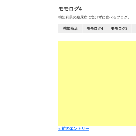
モモログ4
桃知利男の糖尿病に負けずに食べるブログ。
桃知商店
モモログ4
モモログ3
« 前のエントリー