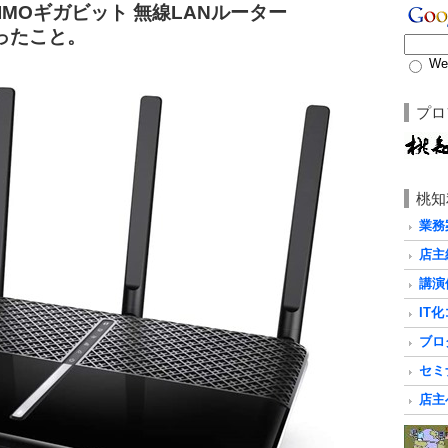
 MU-MIMOギガビット 無線LANルーター
を買ったこと。
We
プロ
桃知
業務
店主
講演
IT
ブロ
セミ
店主