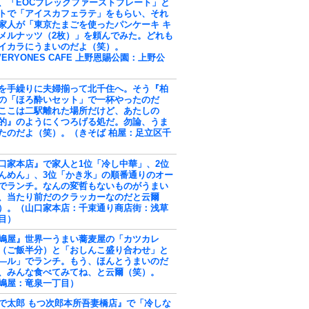
、「EOCブレックファーストプレート」と
トで「アイスカフェラテ」をもらい、それ
家人が「東京たまごを使ったパンケーキ キ
メルナッツ（2枚）」を頼んでみた。どれも
イカラにうまいのだよ（笑）。
VERYONES CAFE 上野恩賜公園：上野公
を手繰りに夫婦揃って北千住へ。そう『柏
の「ほろ酔いセット」で一杯やったのだ
ここは二駅離れた場所だけど、あたしの
的』のようにくつろげる処だ。勿論、うま
たのだよ（笑）。（きそば 柏屋：足立区千
口家本店』で家人と1位「冷し中華」、2位
んめん」、3位「かき氷」の順番通りのオー
でランチ。なんの変哲もないものがうまい
、当たり前だのクラッカーなのだと云爾
）。（山口家本店：千束通り商店街：浅草
目）
嶋屋』世界一うまい蕎麦屋の「カツカレ
（ご飯半分）と「おしんこ盛り合わせ」と
―ル」でランチ。もう、ほんとうまいのだ
、みんな食べてみてね、と云爾（笑）。
嶋屋：竜泉一丁目）
で太郎 もつ次郎本所吾妻橋店』で「冷しな