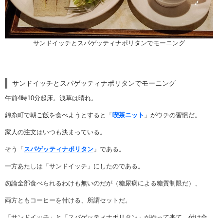
サンドイッチとスパゲッティナポリタンでモーニング
サンドイッチとスパゲッティナポリタンでモーニング
午前4時10分起床。浅草は晴れ。
錦糸町で朝ご飯を食べようとすると「
喫茶ニット
」がウチの習慣だ。
家人の注文はいつも決まっている。
そう「
スパゲッティナポリタン
」である。
一方あたしは「サンドイッチ」にしたのである。
勿論全部食べられるわけも無いのだが（糖尿病による糖質制限だ）、
両方ともコーヒーを付ける、所謂セットだ。
「サンドイッチ」と「スパゲッティナポリタン」がやって来て、付け合