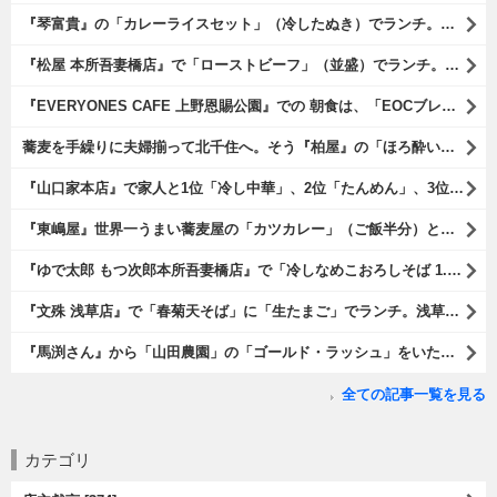
『琴富貴』の「カレーライスセット」（冷したぬき）でランチ。所謂「蕎麦屋のカレー」と『琴富貴』の夏の定番「冷したぬき」である。勿論、これはダブルでうまいのだよ（笑）。（琴富貴：墨田区吾妻橋1）
『松屋 本所吾妻橋店』で「ローストビーフ」（並盛）でランチ。「ローストビーフ」は2つのソースが掛かっている。オリジナルソースとレフォールソースだ。 はたしていかなるものなのかと期待しながら待てば、それは確りとうまかったのだよ（笑）。（松屋 本所吾妻橋店：墨田区吾妻橋三）
『EVERYONES CAFE 上野恩賜公園』での 朝食は、「EOCブレックファーストプレート」とセットで「アイスカフェラテ」をもらい、それから家人が「東京たまごを使ったパンケーキ キャラメルナッツ（2枚）」を頼んでみた。どれもがハイカラにうまいのだよ（笑）。（EVERYONES CAFE 上野恩賜公園：上野公園）
蕎麦を手繰りに夫婦揃って北千住へ。そう『柏屋』の「ほろ酔いセット」で一杯やったのだよ。ここは二駅離れた場所だけど、あたしの『街的』のようにくつろげる処だ。勿論、うまかったのだよ（笑）。（きそば 柏屋：足立区千住）
『山口家本店』で家人と1位「冷し中華」、2位「たんめん」、3位「かき氷」の順番通りのオーダーでランチ。なんの変哲もないものがうまいのは、当たり前だのクラッカーなのだと云爾（笑）。（山口家本店：千束通り商店街：浅草五丁目）
『東嶋屋』世界一うまい蕎麦屋の「カツカレー」（ご飯半分）と「おしんこ盛り合わせ」と「ビ―ル」でランチ。もう、ほんとうまいのだから、みんな食べてみてね、と云爾（笑）。（東嶋屋：竜泉一丁目）
『ゆで太郎 もつ次郎本所吾妻橋店』で「冷しなめこおろしそば 1.5倍盛」を手繰れば、それは「なめこ」の粘りが強烈な調味料となって、既に、ただの蕎麦では無くなっている。 ヌルヌルの蕎麦はめちゃくちゃにうまいのである（笑）。（ゆで太郎 もつ次郎本所吾妻橋店：墨田区吾妻橋3丁目）
『文殊 浅草店』で「春菊天そば」に「生たまご」でランチ。浅草地下街における至高のランチだ。今日も、実にうまかったのだよ（笑）。（文殊 浅草店：浅草一丁目：浅草地下街）
『馬渕さん』から「山田農園」の「ゴールド・ラッシュ」をいただいたのだ。甘いはうまい、うまいは身体には悪い、というのはいつものお約束（笑）。 でもね、その当然を百も承知で分かっていながらも食べてしまうのは、これが最高な「北の大地の贈り物」だからなのだよ（笑）。（馬渕さんからの贈与：山田農園：北海道夕張郡長沼町）
全ての記事一覧を見る
カテゴリ