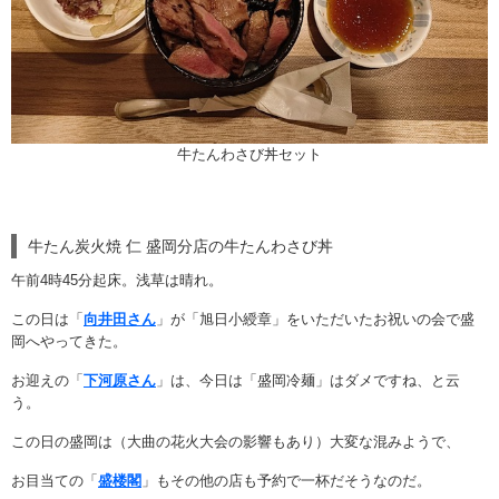
牛たんわさび丼セット
牛たん炭火焼 仁 盛岡分店の牛たんわさび丼
午前4時45分起床。浅草は晴れ。
この日は「
向井田さん
」が「旭日小綬章」をいただいたお祝いの会で盛
岡へやってきた。
お迎えの「
下河原さん
」は、今日は「盛岡冷麺」はダメですね、と云
う。
この日の盛岡は（大曲の花火大会の影響もあり）大変な混みようで、
お目当ての「
盛楼閣
」もその他の店も予約で一杯だそうなのだ。