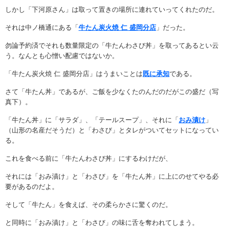
しかし「下河原さん」は取って置きの場所に連れていってくれたのだ。
それは中ノ橋通にある「
牛たん炭火焼 仁 盛岡分店
」だった。
勿論予約済でそれも数量限定の「牛たんわさび丼」を取ってあるとい云
う。なんとも心憎い配慮ではないか。
「牛たん炭火焼 仁 盛岡分店」はうまいことは
既に承知
である。
さて「牛たん丼」であるが、ご飯を少なくたのんだのだがこの盛だ（写
真下）。
「牛たん丼」に「サラダ」、「テールスープ」、それに「
おみ漬け
」
（山形の名産だそうだ）と「わさび」とタレがついてセットになってい
る。
これを食べる前に「牛たんわさび丼」にするわけだが、
それには「おみ漬け」と「わさび」を「牛たん丼」に上にのせてやる必
要があるのだよ。
そして「牛たん」を食えば、その柔らかさに驚くのだ。
と同時に「おみ漬け」と「わさび」の味に舌を奪われてしまう。