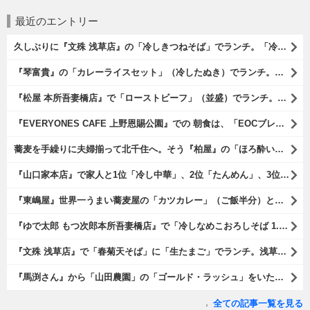
最近のエントリー
久しぶりに『文殊 浅草店』の「冷しきつねそば」でランチ。「冷しきつめそば」のうまさは甘さである。 あたしは思い出していたのだ。この甘さのせいで「きつねそば」を敬遠していたのか、と。 でも、うまかったのだよ（笑）。（文殊 浅草店：浅草一丁目：浅草地下街）
『琴富貴』の「カレーライスセット」（冷したぬき）でランチ。所謂「蕎麦屋のカレー」と『琴富貴』の夏の定番「冷したぬき」である。勿論、これはダブルでうまいのだよ（笑）。（琴富貴：墨田区吾妻橋1）
『松屋 本所吾妻橋店』で「ローストビーフ」（並盛）でランチ。「ローストビーフ」は2つのソースが掛かっている。オリジナルソースとレフォールソースだ。 はたしていかなるものなのかと期待しながら待てば、それは確りとうまかったのだよ（笑）。（松屋 本所吾妻橋店：墨田区吾妻橋三）
『EVERYONES CAFE 上野恩賜公園』での 朝食は、「EOCブレックファーストプレート」とセットで「アイスカフェラテ」をもらい、それから家人が「東京たまごを使ったパンケーキ キャラメルナッツ（2枚）」を頼んでみた。どれもがハイカラにうまいのだよ（笑）。（EVERYONES CAFE 上野恩賜公園：上野公園）
蕎麦を手繰りに夫婦揃って北千住へ。そう『柏屋』の「ほろ酔いセット」で一杯やったのだよ。ここは二駅離れた場所だけど、あたしの『街的』のようにくつろげる処だ。勿論、うまかったのだよ（笑）。（きそば 柏屋：足立区千住）
『山口家本店』で家人と1位「冷し中華」、2位「たんめん」、3位「かき氷」の順番通りのオーダーでランチ。なんの変哲もないものがうまいのは、当たり前だのクラッカーなのだと云爾（笑）。（山口家本店：千束通り商店街：浅草五丁目）
『東嶋屋』世界一うまい蕎麦屋の「カツカレー」（ご飯半分）と「おしんこ盛り合わせ」と「ビ―ル」でランチ。もう、ほんとうまいのだから、みんな食べてみてね、と云爾（笑）。（東嶋屋：竜泉一丁目）
『ゆで太郎 もつ次郎本所吾妻橋店』で「冷しなめこおろしそば 1.5倍盛」を手繰れば、それは「なめこ」の粘りが強烈な調味料となって、既に、ただの蕎麦では無くなっている。 ヌルヌルの蕎麦はめちゃくちゃにうまいのである（笑）。（ゆで太郎 もつ次郎本所吾妻橋店：墨田区吾妻橋3丁目）
『文殊 浅草店』で「春菊天そば」に「生たまご」でランチ。浅草地下街における至高のランチだ。今日も、実にうまかったのだよ（笑）。（文殊 浅草店：浅草一丁目：浅草地下街）
『馬渕さん』から「山田農園」の「ゴールド・ラッシュ」をいただいたのだ。甘いはうまい、うまいは身体には悪い、というのはいつものお約束（笑）。 でもね、その当然を百も承知で分かっていながらも食べてしまうのは、これが最高な「北の大地の贈り物」だからなのだよ（笑）。（馬渕さんからの贈与：山田農園：北海道夕張郡長沼町）
全ての記事一覧を見る