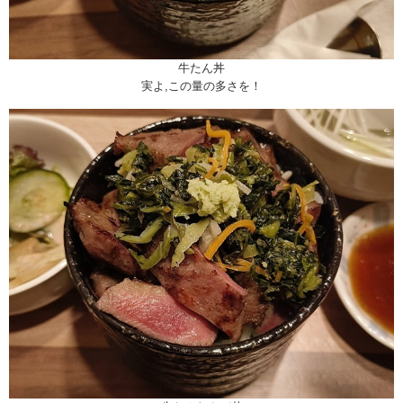
牛たん丼
実よ,この量の多さを！