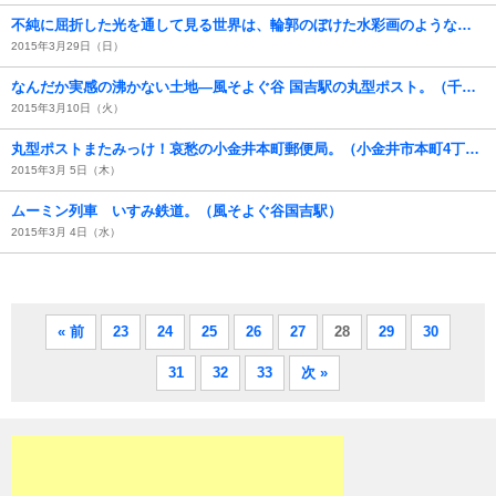
不純に屈折した光を通して見る世界は、輪郭のぼけた水彩画のようなもので、その境界性のなさが（あたしは）好きなのである。（上野恩賜公園での花見）
2015年3月29日（日）
なんだか実感の沸かない土地―風そよぐ谷 国吉駅の丸型ポスト。（千葉県いすみ市）
2015年3月10日（火）
丸型ポストまたみっけ！哀愁の小金井本町郵便局。（小金井市本町4丁目）
2015年3月 5日（木）
ムーミン列車 いすみ鉄道。（風そよぐ谷国吉駅）
2015年3月 4日（水）
« 前
23
24
25
26
27
28
29
30
31
32
33
次 »