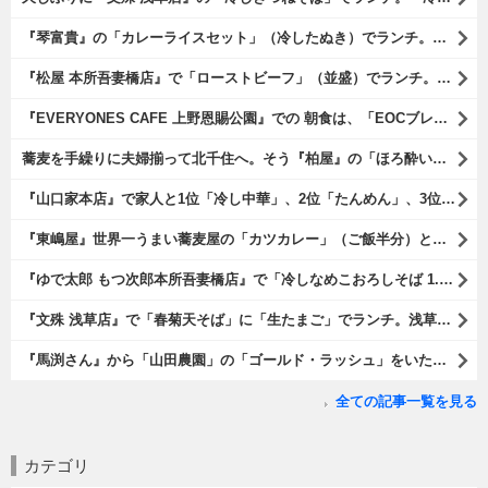
『琴富貴』の「カレーライスセット」（冷したぬき）でランチ。所謂「蕎麦屋のカレー」と『琴富貴』の夏の定番「冷したぬき」である。勿論、これはダブルでうまいのだよ（笑）。（琴富貴：墨田区吾妻橋1）
『松屋 本所吾妻橋店』で「ローストビーフ」（並盛）でランチ。「ローストビーフ」は2つのソースが掛かっている。オリジナルソースとレフォールソースだ。 はたしていかなるものなのかと期待しながら待てば、それは確りとうまかったのだよ（笑）。（松屋 本所吾妻橋店：墨田区吾妻橋三）
『EVERYONES CAFE 上野恩賜公園』での 朝食は、「EOCブレックファーストプレート」とセットで「アイスカフェラテ」をもらい、それから家人が「東京たまごを使ったパンケーキ キャラメルナッツ（2枚）」を頼んでみた。どれもがハイカラにうまいのだよ（笑）。（EVERYONES CAFE 上野恩賜公園：上野公園）
蕎麦を手繰りに夫婦揃って北千住へ。そう『柏屋』の「ほろ酔いセット」で一杯やったのだよ。ここは二駅離れた場所だけど、あたしの『街的』のようにくつろげる処だ。勿論、うまかったのだよ（笑）。（きそば 柏屋：足立区千住）
『山口家本店』で家人と1位「冷し中華」、2位「たんめん」、3位「かき氷」の順番通りのオーダーでランチ。なんの変哲もないものがうまいのは、当たり前だのクラッカーなのだと云爾（笑）。（山口家本店：千束通り商店街：浅草五丁目）
『東嶋屋』世界一うまい蕎麦屋の「カツカレー」（ご飯半分）と「おしんこ盛り合わせ」と「ビ―ル」でランチ。もう、ほんとうまいのだから、みんな食べてみてね、と云爾（笑）。（東嶋屋：竜泉一丁目）
『ゆで太郎 もつ次郎本所吾妻橋店』で「冷しなめこおろしそば 1.5倍盛」を手繰れば、それは「なめこ」の粘りが強烈な調味料となって、既に、ただの蕎麦では無くなっている。 ヌルヌルの蕎麦はめちゃくちゃにうまいのである（笑）。（ゆで太郎 もつ次郎本所吾妻橋店：墨田区吾妻橋3丁目）
『文殊 浅草店』で「春菊天そば」に「生たまご」でランチ。浅草地下街における至高のランチだ。今日も、実にうまかったのだよ（笑）。（文殊 浅草店：浅草一丁目：浅草地下街）
『馬渕さん』から「山田農園」の「ゴールド・ラッシュ」をいただいたのだ。甘いはうまい、うまいは身体には悪い、というのはいつものお約束（笑）。 でもね、その当然を百も承知で分かっていながらも食べてしまうのは、これが最高な「北の大地の贈り物」だからなのだよ（笑）。（馬渕さんからの贈与：山田農園：北海道夕張郡長沼町）
全ての記事一覧を見る
カテゴリ