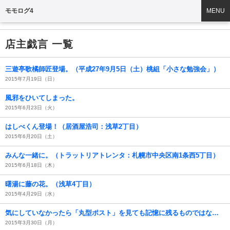
モモログ4
MENU
店主戯言 一覧
三遊亭歌橘師匠登場。（平成27年9月5日（土）桃組「小さな勉強会」）
2015年7月19日（日）
風邪をひいてしまった。
2015年6月23日（火）
はしべくん登場！（居酒屋浩司：浅草2丁目）
2015年6月20日（土）
みんな一緒に。（トラットリアトレンタ：札幌市中央区南1条西5丁目）
2015年6月18日（木）
曙湯に藤の花。（浅草4丁目）
2015年4月29日（水）
気にしていなかったら「丸型ポスト」を見ても記憶に残るものではない。（下町風俗資料館の丸型ポスト）
2015年3月30日（月）