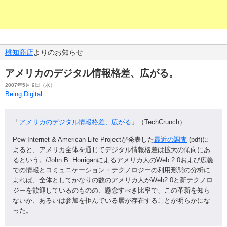
桃知商店
よりのお知らせ
アメリカのデジタル情報格差、広がる。
2007年5月 9日（水）
Being Digital
「
アメリカのデジタル情報格差、広
がる
」（TechCrunch）
Pew Internet & American Life Projectが発表した
最近の調査
(pdf)に
よると、アメリカ全
体を通じてデジタル情報格差は拡
大の傾向にあ
るという。/John B. Horriganによるアメリカ
人のWeb 2.0および広義
での情報とコミ
ュニケーション・テクノロジーの
利用形態の分析に
よれば、全体と
してかなりの数のアメリカ人がW
eb2.0と新テクノロ
ジーを歓
迎しているのものの、懸念すべき
比率で、この革新を知ら
ないか、
あるいは参加を拒んでいる層が存
在することが明らかにな
った。