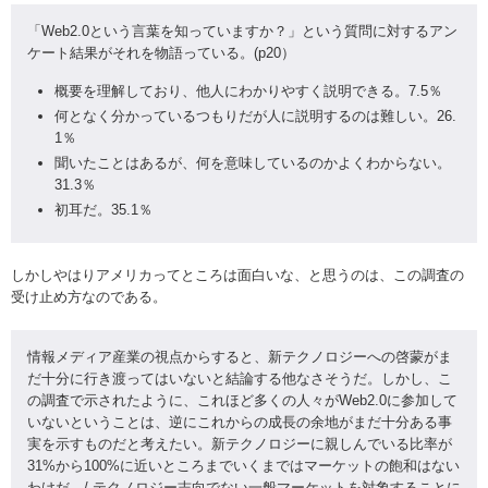
「Web2.0という言葉を知
っていますか？」という質問に対
するアン
ケート結果がそれを物語
っている。(p20）
概要を理解しており、他人にわか
りやすく説明できる。7.5％
何となく分かっているつもりだが
人に説明するのは難しい。26.
1％
聞いたことはあるが、何を意味し
ているのかよくわからない。
31
.3％
初耳だ。35.1％
しかしやはりアメリカってところは面白いな、と思うのは、この調査の
受け止め方なのである。
情報メディア産業の視点からすると、新テクノロジーへの啓蒙がま
だ十分に行き渡ってはいないと結論する他なさそうだ。しかし、こ
の調査で示されたように、これほど多くの人々がWeb2.0に参加して
いないということは、逆にこれからの成長の余地がまだ十分ある事
実を示すものだと考えたい。新テクノロジーに親しんでいる比率が
31%から100%に近いところまでいくまではマーケットの飽和はない
わけだ。/ テクノロジー志向でない一般マーケットを対象することに