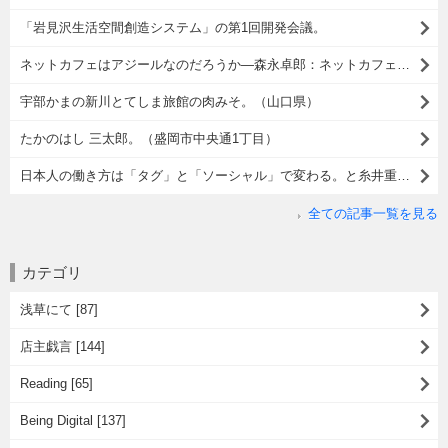
「岩見沢生活空間創造システム」の第1回開発会議。
ネットカフェはアジールなのだろうか―森永卓郎：ネットカフェ難民がスラムをつくる日。
宇部かまの新川とてしま旅館の肉みそ。（山口県）
たかのはし 三太郎。（盛岡市中央通1丁目）
日本人の働き方は「タグ」と「ソーシャル」で変わる。と糸井重里さんはいう。
全ての記事一覧を見る
カテゴリ
浅草にて [87]
店主戯言 [144]
Reading [65]
Being Digital [137]