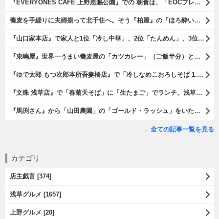
『EVERYONES CAFE 上野恩賜公園』での 朝食は、「EOCブ
蕎麦を手繰りに夫婦揃って北千住へ。そう『柏屋』の「ほろ酔いセット」
『山口家本店』で家人と1位「冷し中華」、2位「たんめん」、3位「か
『東嶋屋』世界一うまい蕎麦屋の「カツカレー」（ご飯半分）と「おし
『ゆで太郎 もつ次郎本所吾妻橋店』で「冷しなめこおろしそば 1.5倍
『文殊 浅草店』で「春菊天そば」に「生たまご」でランチ。浅草地下街
『馬渕さん』から「山田農園」の「ゴールド・ラッシュ」をいただいたの
全ての記事一覧を見る
カテゴリ
店主戯言 [374]
浅草グルメ [1657]
上野グルメ [20]