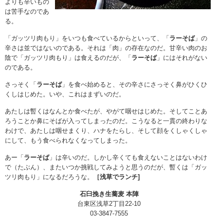
よりも辛いもの
は苦手なのであ
る。
「ガッツリ肉もり」をいつも食べているからといって、「
ラーそば
」の
辛さは並ではないのである。それは「肉」の存在なのだ。甘辛い肉のお
陰で「ガッツリ肉もり」は食えるのだが、「
ラーそば
」にはそれがない
のである。
さっそく「
ラーそば
」を食べ始めると、その辛さにさっそく鼻がひくひ
くしはじめた。いや、これはまずいのだ。
あたしは暫くはなんとか食べたが、やがて咽せはじめた。そしてことあ
ろうことか鼻にそばが入ってしまったのだ。こうなると一貫の終わりな
わけで、あたしは咽せまくり、ハナをたらし、そして顔をくしゃくしゃ
にして、もう食べられなくなってしまった。
あー「
ラーそば
」は辛いのだ。しかし辛くても食えないことはないわけ
で（たぶん）、またいつか挑戦してみようと思うのだが、暫くは「ガッ
ツリ肉もり」になるだろうな。
［浅草でランチ]
石臼挽き生蕎麦 本陣
台東区浅草2丁目22-10
03-3847-7555