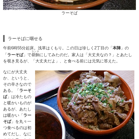
ラーそば
ラーそばに咽せる
午前6時55分起床。浅草はくもり。この日は珍しく2丁目の「
本陣
」の
ランチ
「
ラーそば
」で
昼餉
にしてみたのだ。家人は「大丈夫なの？」とあたし
を覗き見るが、「大丈夫だよ」、と食べる前には元気に答えた。
なにが大丈夫
か、というと、
その辛さなので
ある。「
ラーそ
ば
」は冷たもの
と暖かいものが
あるが、あたし
は暖かい「
ラー
そば
」を丸々一
つ食べるのは初
めてだし、なに