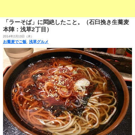
「ラーそば」に悶絶したこと。（石臼挽き生蕎麦
本陣：浅草2丁目）
2014年2月13日（木）
お蕎麦でご飯
,
浅草グルメ