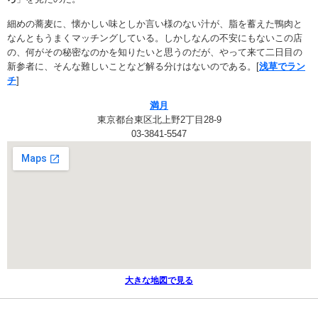
細めの蕎麦に、懐かしい味としか言い様のない汁が、脂を蓄えた鴨肉と
なんともうまくマッチングしている。しかしなんの不安にもないこの店
の、何がその秘密なのかを知りたいと思うのだが、やって来て二日目の
新参者に、そんな難しいことなど解る分けはないのである。[
浅草でラン
チ
]
満月
東京都台東区北上野2丁目28-9
03-3841-5547
大きな地図で見る