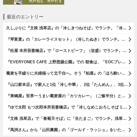
最近のエントリー
久しぶりに『文殊 浅草店』の「冷しきつねそば」でランチ。「冷しきつ
『琴富貴』の「カレーライスセット」（冷したぬき）でランチ。所謂「蕎
『松屋 本所吾妻橋店』で「ローストビーフ」（並盛）でランチ。「ロー
『EVERYONES CAFE 上野恩賜公園』での 朝食は、「EOCブ
蕎麦を手繰りに夫婦揃って北千住へ。そう『柏屋』の「ほろ酔いセット」
『山口家本店』で家人と1位「冷し中華」、2位「たんめん」、3位「か
『東嶋屋』世界一うまい蕎麦屋の「カツカレー」（ご飯半分）と「おし
『ゆで太郎 もつ次郎本所吾妻橋店』で「冷しなめこおろしそば 1.5倍
『文殊 浅草店』で「春菊天そば」に「生たまご」でランチ。浅草地下街
『馬渕さん』から「山田農園」の「ゴールド・ラッシュ」をいただいたの