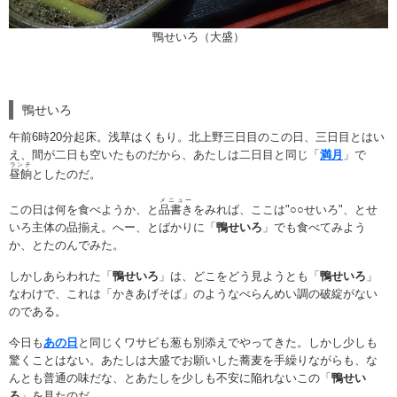
鴨せいろ（大盛）
鴨せいろ
午前6時20分起床。浅草はくもり。北上野三日目のこの日、三日目とはい
え、間が二日も空いたものだから、あたしは二日目と同じ「
満月
」で
ランチ
昼餉
としたのだ。
メニュー
この日は何を食べようか、と
品書き
をみれば、ここは"○○せいろ"、とせ
いろ主体の品揃え。へー、とばかりに「
鴨せいろ
」でも食べてみよう
か、とたのんでみた。
しかしあらわれた「
鴨せいろ
」は、どこをどう見ようとも「
鴨せいろ
」
なわけで、これは「かきあげそば」のようなべらんめい調の破綻がない
のである。
今日も
あの日
と同じくワサビも葱も別添えでやってきた。しかし少しも
驚くことはない。あたしは大盛でお願いした蕎麦を手繰りながらも、な
んとも普通の味だな、とあたしを少しも不安に陥れないこの「
鴨せい
ろ
」を見たのだ。