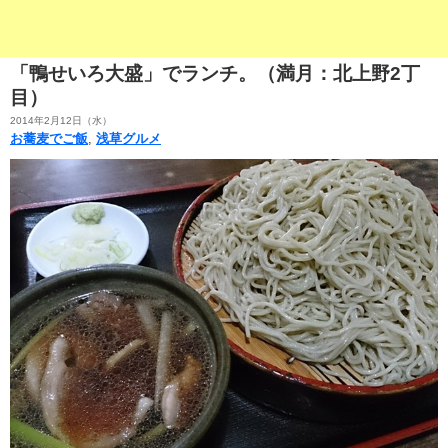
「鴨せいろ大盛」でランチ。（満月：北上野2丁
目）
2014年2月12日（水）
お蕎麦でご飯
,
浅草グルメ