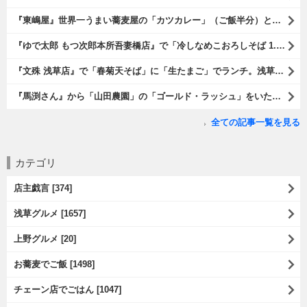
『東嶋屋』世界一うまい蕎麦屋の「カツカレー」（ご飯半分）と「おしんこ盛り合わせ」と「ビ―ル」でランチ。もう、ほんとうまいのだから、みんな食べてみてね、と云爾（笑）。（東嶋屋：竜泉一丁目）
『ゆで太郎 もつ次郎本所吾妻橋店』で「冷しなめこおろしそば 1.5倍盛」を手繰れば、それは「なめこ」の粘りが強烈な調味料となって、既に、ただの蕎麦では無くなっている。 ヌルヌルの蕎麦はめちゃくちゃにうまいのである（笑）。（ゆで太郎 もつ次郎本所吾妻橋店：墨田区吾妻橋3丁目）
『文殊 浅草店』で「春菊天そば」に「生たまご」でランチ。浅草地下街における至高のランチだ。今日も、実にうまかったのだよ（笑）。（文殊 浅草店：浅草一丁目：浅草地下街）
『馬渕さん』から「山田農園」の「ゴールド・ラッシュ」をいただいたのだ。甘いはうまい、うまいは身体には悪い、というのはいつものお約束（笑）。 でもね、その当然を百も承知で分かっていながらも食べてしまうのは、これが最高な「北の大地の贈り物」だからなのだよ（笑）。（馬渕さんからの贈与：山田農園：北海道夕張郡長沼町）
全ての記事一覧を見る
カテゴリ
店主戯言 [374]
浅草グルメ [1657]
上野グルメ [20]
お蕎麦でご飯 [1498]
チェーン店でごはん [1047]