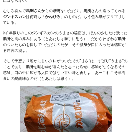
にはならない。
むしろ喜んで
馬渕さん
からの
贈与
をいただく。
馬渕さん
の送ってくれる
ジンギスカン
は何時も「
かねひろ
」のものだ。もう包み紙がプリプリし
ている。
約1年振りのこの
ジンギスカン
のうまさの秘密は、ほんの少しだけ残った
脂身
と肉の厚みにある（とあたしは勝手に思う）。だからわざわざ
脂身
のついたものを探していただくのだが、その
脂身
が口に入った途端広が
る迷宮の渦よ。
そして予想より遙かに甘いタレがついたその"甘さ"は、ずばり"うまさ"の
ことであり、
脂身
を噛む歯が噛んだと思った途端に感触がなくなるその
感触、口の中に広がる人口ではない甘い味と香りよ、あーこれこそ羊肉
食いの醍醐味なのだ（とあたしは思う）。