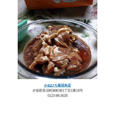
かねひろ長沼本店
夕張郡長沼町錦町南1丁目1番19号
0123-88-2628