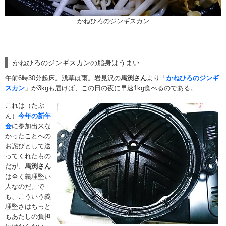
かねひろのジンギスカン
かねひろのジンギスカンの脂身はうまい
午前6時30分起床。浅草は雨。岩見沢の
馬渕さん
より「
かねひろのジンギ
スカン
」が3kgも届けば、この日の夜に早速1kg食べるのである。
これは（たぶ
ん）
今年の新年
会
に参加出来な
かったことへの
お詫びとして送
ってくれたもの
だが、
馬渕さん
は全く義理堅い
人なのだ。で
も、こういう義
理堅さはちっと
もあたしの負担