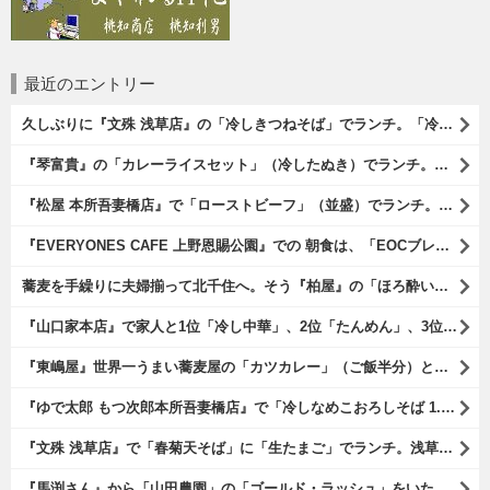
最近のエントリー
久しぶりに『文殊 浅草店』の「冷しきつねそば」でランチ。「冷しきつ
『琴富貴』の「カレーライスセット」（冷したぬき）でランチ。所謂「蕎
『松屋 本所吾妻橋店』で「ローストビーフ」（並盛）でランチ。「ロー
『EVERYONES CAFE 上野恩賜公園』での 朝食は、「EOCブ
蕎麦を手繰りに夫婦揃って北千住へ。そう『柏屋』の「ほろ酔いセット」
『山口家本店』で家人と1位「冷し中華」、2位「たんめん」、3位「か
『東嶋屋』世界一うまい蕎麦屋の「カツカレー」（ご飯半分）と「おし
『ゆで太郎 もつ次郎本所吾妻橋店』で「冷しなめこおろしそば 1.5倍
『文殊 浅草店』で「春菊天そば」に「生たまご」でランチ。浅草地下街
『馬渕さん』から「山田農園」の「ゴールド・ラッシュ」をいただいたの