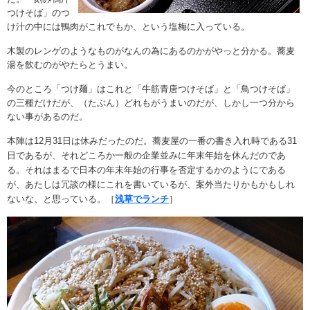
つけそば」のつ
け汁の中には鴨肉がこれでもか、という塩梅に入っている。
木製のレンゲのようなものがなんの為にあるのかがやっと分かる。蕎麦
湯を飲むのがやたらとうまい。
今のところ「つけ麺」はこれと「牛筋青唐つけそば」と「鳥つけそば」
の三種だけだが、（たぶん）どれもがうまいのだが、しかし一つ分から
ない事があるのだ。
本陣は12月31日は休みだったのだ。
蕎麦屋の一番の書き入れ時である31
日であるが、
それどころか一般の企業並みに年末年始を休んだのであ
る。それはまるで日本の年末年始の行事を否定するかのようにである
が、あたしは冗談の様にこれを書いているが、案外当たりかもかもしれ
ないな、と思っている
。［
浅草でランチ
］