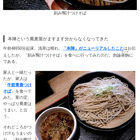
刻み鴨汁つけそば
本陣という蕎麦屋がますます分からなくなってきた
午前4時50分起床。浅草は晴れ。
「本陣」がニューリアルしたこと
はお伝
ランチ
えしたが、「刻み鴨汁つけそば」を食べに行ってみたのだ。勿論
昼餉
に
である。
家人と一緒だっ
たが、家人は
「
牛筋青唐つけ
そば
」を食べて
みた。案の定、
やっぱり蕎麦は
うまい、と云
う。
それどころがつ
け汁もうまいの
だ。「刻み鴨汁