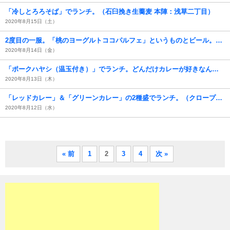
「冷しとろろそば」でランチ。（石臼挽き生蕎麦 本陣：浅草二丁目）
2020年8月15日（土）
2度目の一服。「桃のヨーグルトココパルフェ」というものとビール。（デニーズ浅草国際通店：浅草一丁目）
2020年8月14日（金）
「ポークハヤシ（温玉付き）」でランチ。どんだけカレーが好きなんだ。（墨田区役所 食堂：墨田区吾妻橋1丁目：墨田区役所1F）
2020年8月13日（木）
「レッドカレー」＆「グリーンカレー」の2種盛でランチ。（クロープクルア：浅草一丁目）
2020年8月12日（水）
« 前
1
2
3
4
次 »