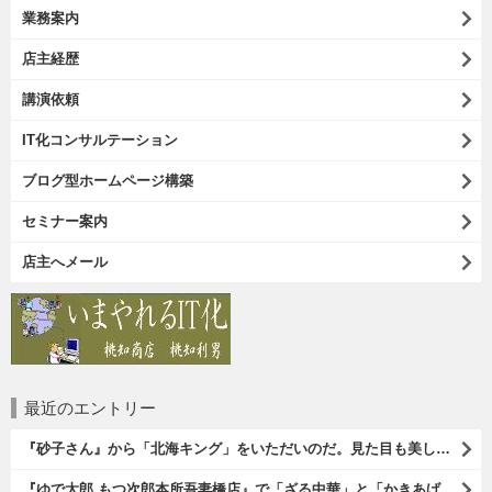
業務案内
店主経歴
講演依頼
IT化コンサルテーション
ブログ型ホームページ構築
セミナー案内
店主へメール
最近のエントリー
『砂子さん』から「北海キング」をいただいのだ。見た目も美しいオレンジ色の果肉。 その果肉にスプーンを入れるとしっかりとした果実が丸々とすくえるのである。 一口食べれば、それはそれはうまいに決まっているのである（笑）。（砂子さんからの贈与：ないえメロン生産組合：JA新すながわ：空知郡奈井江町）
『ゆで太郎 もつ次郎本所吾妻橋店』で「ざる中華」と「かきあげ」を食べた。これを「かきあげざる中華」と呼んでいいのだろうか。まあ、呼び方はどうあれ、勿論、うまいのだからいいのだよ（笑）。（ゆで太郎 もつ次郎本所吾妻橋店：墨田区吾妻橋3丁目）