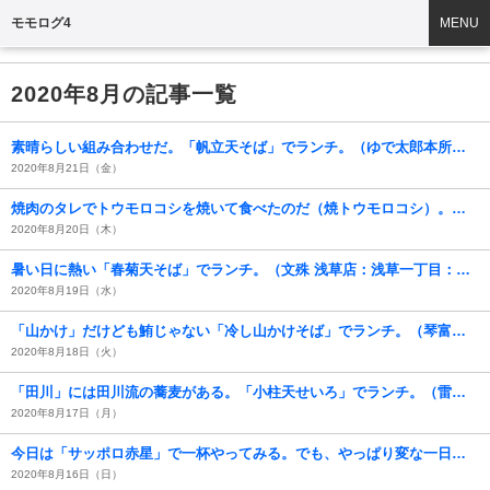
モモログ4
MENU
2020年8月の記事一覧
素晴らしい組み合わせだ。「帆立天そば」でランチ。（ゆで太郎本所吾妻橋店：墨田区吾妻橋3丁目）
2020年8月21日（金）
焼肉のタレでトウモロコシを焼いて食べたのだ（焼トウモロコシ）。（馬渕さんからの夏の贈与）
2020年8月20日（木）
暑い日に熱い「春菊天そば」でランチ。（文殊 浅草店：浅草一丁目：浅草地下街）
2020年8月19日（水）
「山かけ」だけども鮪じゃない「冷し山かけそば」でランチ。（琴富貴：墨田区吾妻橋1）
2020年8月18日（火）
「田川」には田川流の蕎麦がある。「小柱天せいろ」でランチ。（雷門 田川：浅草一丁目）
2020年8月17日（月）
今日は「サッポロ赤星」で一杯やってみる。でも、やっぱり変な一日だった。（餃子の王さま：浅草一丁目）
2020年8月16日（日）