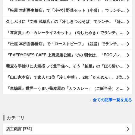
『松屋 本所吾妻橋店』で「冷や汁野菜セット（小盛）」でランチ。「冷や汁」はご飯の上に全部掛けてやるのだよ。 後はぐちゃぐちゃにして『噛むという行為は殆ど無く、ズスーッと飲み込むように食べるのである』な。 勿論、うまかったのだよ（笑）。（松屋 本所吾妻橋店：墨田区吾妻橋三）
久しぶりに『文殊 浅草店』の「冷しきつねそば」でランチ。「冷しきつめそば」のうまさは甘さである。 あたしは思い出していたのだ。この甘さのせいで「きつねそば」を敬遠していたのか、と。 でも、うまかったのだよ（笑）。（文殊 浅草店：浅草一丁目：浅草地下街）
『琴富貴』の「カレーライスセット」（冷したぬき）でランチ。所謂「蕎麦屋のカレー」と『琴富貴』の夏の定番「冷したぬき」である。勿論、これはダブルでうまいのだよ（笑）。（琴富貴：墨田区吾妻橋1）
『松屋 本所吾妻橋店』で「ローストビーフ」（並盛）でランチ。「ローストビーフ」は2つのソースが掛かっている。オリジナルソースとレフォールソースだ。 はたしていかなるものなのかと期待しながら待てば、それは確りとうまかったのだよ（笑）。（松屋 本所吾妻橋店：墨田区吾妻橋三）
『EVERYONES CAFE 上野恩賜公園』での 朝食は、「EOCブレックファーストプレート」とセットで「アイスカフェラテ」をもらい、それから家人が「東京たまごを使ったパンケーキ キャラメルナッツ（2枚）」を頼んでみた。どれもがハイカラにうまいのだよ（笑）。（EVERYONES CAFE 上野恩賜公園：上野公園）
蕎麦を手繰りに夫婦揃って北千住へ。そう『柏屋』の「ほろ酔いセット」で一杯やったのだよ。ここは二駅離れた場所だけど、あたしの『街的』のようにくつろげる処だ。勿論、うまかったのだよ（笑）。（きそば 柏屋：足立区千住）
『山口家本店』で家人と1位「冷し中華」、2位「たんめん」、3位「かき氷」の順番通りのオーダーでランチ。なんの変哲もないものがうまいのは、当たり前だのクラッカーなのだと云爾（笑）。（山口家本店：千束通り商店街：浅草五丁目）
『東嶋屋』世界一うまい蕎麦屋の「カツカレー」（ご飯半分）と「おしんこ盛り合わせ」と「ビ―ル」でランチ。もう、ほんとうまいのだから、みんな食べてみてね、と云爾（笑）。（東嶋屋：竜泉一丁目）
全ての記事一覧を見る
カテゴリ
店主戯言 [374]