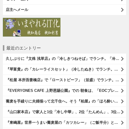
店主へメール
最近のエントリー
久しぶりに『文殊 浅草店』の「冷しきつねそば」でランチ。「冷しきつめそば」のうまさは甘さである。 あたしは思い出していたのだ。この甘さのせいで「きつねそば」を敬遠していたのか、と。 でも、うまかったのだよ（笑）。（文殊 浅草店：浅草一丁目：浅草地下街）
『琴富貴』の「カレーライスセット」（冷したぬき）でランチ。所謂「蕎麦屋のカレー」と『琴富貴』の夏の定番「冷したぬき」である。勿論、これはダブルでうまいのだよ（笑）。（琴富貴：墨田区吾妻橋1）
『松屋 本所吾妻橋店』で「ローストビーフ」（並盛）でランチ。「ローストビーフ」は2つのソースが掛かっている。オリジナルソースとレフォールソースだ。 はたしていかなるものなのかと期待しながら待てば、それは確りとうまかったのだよ（笑）。（松屋 本所吾妻橋店：墨田区吾妻橋三）
『EVERYONES CAFE 上野恩賜公園』での 朝食は、「EOCブレックファーストプレート」とセットで「アイスカフェラテ」をもらい、それから家人が「東京たまごを使ったパンケーキ キャラメルナッツ（2枚）」を頼んでみた。どれもがハイカラにうまいのだよ（笑）。（EVERYONES CAFE 上野恩賜公園：上野公園）
蕎麦を手繰りに夫婦揃って北千住へ。そう『柏屋』の「ほろ酔いセット」で一杯やったのだよ。ここは二駅離れた場所だけど、あたしの『街的』のようにくつろげる処だ。勿論、うまかったのだよ（笑）。（きそば 柏屋：足立区千住）
『山口家本店』で家人と1位「冷し中華」、2位「たんめん」、3位「かき氷」の順番通りのオーダーでランチ。なんの変哲もないものがうまいのは、当たり前だのクラッカーなのだと云爾（笑）。（山口家本店：千束通り商店街：浅草五丁目）
『東嶋屋』世界一うまい蕎麦屋の「カツカレー」（ご飯半分）と「おしんこ盛り合わせ」と「ビ―ル」でランチ。もう、ほんとうまいのだから、みんな食べてみてね、と云爾（笑）。（東嶋屋：竜泉一丁目）