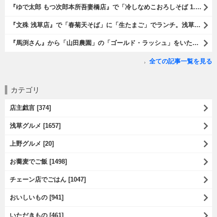
『ゆで太郎 もつ次郎本所吾妻橋店』で「冷しなめこおろしそば 1.5倍盛」を手繰れば、それは「なめこ」の粘りが強烈な調味料となって、既に、ただの蕎麦では無くなっている。 ヌルヌルの蕎麦はめちゃくちゃにうまいのである（笑）。（ゆで太郎 もつ次郎本所吾妻橋店：墨田区吾妻橋3丁目）
『文殊 浅草店』で「春菊天そば」に「生たまご」でランチ。浅草地下街における至高のランチだ。今日も、実にうまかったのだよ（笑）。（文殊 浅草店：浅草一丁目：浅草地下街）
『馬渕さん』から「山田農園」の「ゴールド・ラッシュ」をいただいたのだ。甘いはうまい、うまいは身体には悪い、というのはいつものお約束（笑）。 でもね、その当然を百も承知で分かっていながらも食べてしまうのは、これが最高な「北の大地の贈り物」だからなのだよ（笑）。（馬渕さんからの贈与：山田農園：北海道夕張郡長沼町）
全ての記事一覧を見る
カテゴリ
店主戯言 [374]
浅草グルメ [1657]
上野グルメ [20]
お蕎麦でご飯 [1498]
チェーン店でごはん [1047]
おいしいもの [941]
いただきもの [461]