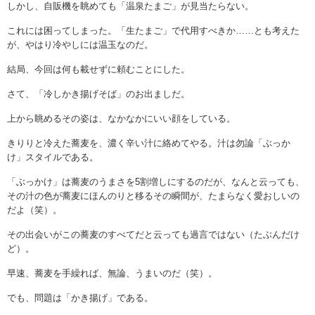
しかし、自販機を眺めても「温泉たまご」が見当たらない。
これには困ってしまった。「生たまご」で代用すべきか……とも考えた
が、やはり冷やしには温玉なのだ。
結局、今回は何も載せずに頼むことにした。
さて、「冷しかき揚げそば」のお出ましだ。
上から眺めるその姿は、なかなかにいい顔をしている。
きりりと冷えた蕎麦を、濃く辛い汁に絡めてやる。汁は勿論「ぶっか
け」スタイルである。
「ぶっかけ」は蕎麦のうまさを5割増しにするのだが、なんと云っても、
その汁の色が蕎麦にほんのりと移るその瞬間が、たまらなく愛おしいの
だよ（笑）。
その出会いがこの蕎麦のすべてだと云っても過言ではない（たぶんだけ
ど）。
早速、蕎麦を手繰れば、無論、うまいのだ（笑）。
でも、問題は「かき揚げ」である。