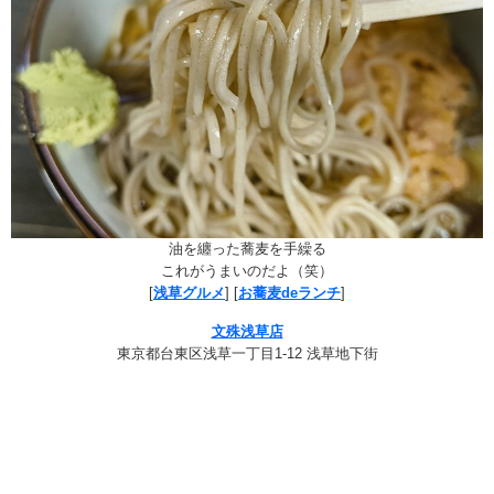
油を纏った蕎麦を手繰る
これがうまいのだよ（笑）
[
浅草グルメ
] [
お蕎麦deランチ
]
文殊浅草店
東京都台東区浅草一丁目1-12 浅草地下街