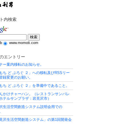
ト内検索
b
www.momoti.com
のエントリー
ナー案内移転のお知らせ。
もち ど ぶろぐ ２」への移転及びRSSリー
登録変更のお願い。
もち ど ぶろぐ ２」を準備中であること。
んかけチャーハン。（レストランサンバレ
ホテルサンプラザ：岩見沢市）
沢生活空間創造システム説明会用での
T。
見沢生活空間創造システム」の第1回開発会