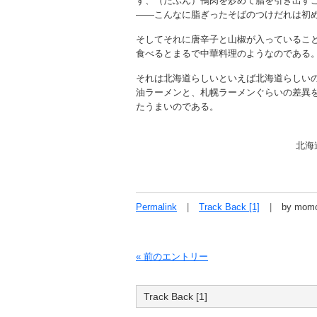
ず、（たぶん）鴨肉を炒めて脂を引き出す
――こんなに脂ぎったそばのつけだれは初
そしてそれに唐辛子と山椒が入っているこ
食べるとまるで中華料理のようなのである
それは北海道らしいといえば北海道らしい
油ラーメンと、札幌ラーメンぐらいの差異
たうまいのである。
北海
Permalink
Track Back [1]
by mom
« 前のエントリー
Track Back [1]