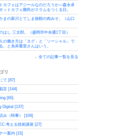
トカフェはアジールなのだろうか―森永卓
ネットカフェ難民がスラムをつくる日。
かまの新川とてしま旅館の肉みそ。（山口
のはし 三太郎。（盛岡市中央通1丁目）
人の働き方は「タグ」と「ソーシャル」で
る。と糸井重里さんはいう。
全ての記事一覧を見る
ゴリ
て [87]
言 [144]
ing [65]
 Digital [137]
読み（時事） [104]
EC:考える技術講座 [27]
ー案内 [15]