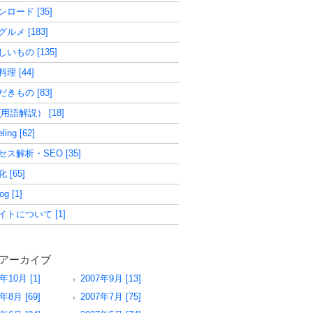
ロード [35]
ルメ [183]
いもの [135]
理 [44]
きもの [83]
用語解説） [18]
ling [62]
ス解析・SEO [35]
化 [65]
og [1]
イトについて [1]
アーカイブ
年10月 [1]
2007年9月 [13]
年8月 [69]
2007年7月 [75]