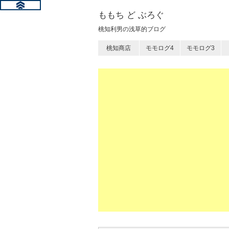
ももち ど ぶろぐ
桃知利男の浅草的ブログ
桃知商店
モモログ4
モモログ3