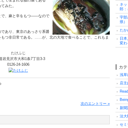
ことで生まれる脂の層である
ネッ
めてみた。
郎：
とで、麻と辛をもつ――なので
宇部
。
県）
たか
のであり、東京のあっさり系醤
をもつ非日常である。……が、北の大地で食べることで、これもま
日本
変わ
たけふじ
道岩見沢市大和1条7丁目3-3
0126-24-1606
カテ
浅草に
店主戯
o
Read
Being
次のエントリー »
新聞
法大
セミナ