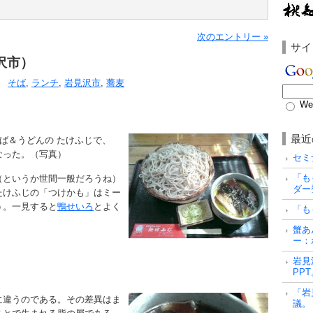
次のエントリー »
サイ
沢市）
そば
,
ランチ
,
岩見沢市
,
蕎麦
We
最近
ば＆うどんの たけふじで、
なった。（写真）
セミ
「も
（というか世間一般だろうね）
ダー
たけふじの「つけかも」はミー
う。一見すると
鴨せいろ
とよく
「も
蟹あ
ー：
岩見
PP
「岩
に違うのである。その差異はま
議。