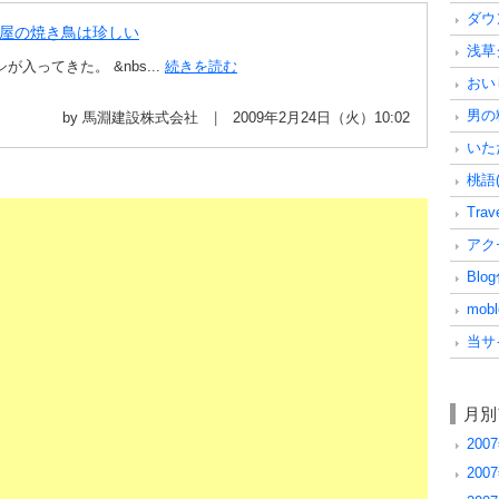
ダウン
屋の焼き鳥は珍しい
浅草グ
ってきた。 &nbs...
続きを読む
おいし
男の料
by 馬淵建設株式会社
2009年2月24日（火）10:02
いただ
桃語(
Trave
アクセ
Blog
mobl
当サ
月別
2007
2007