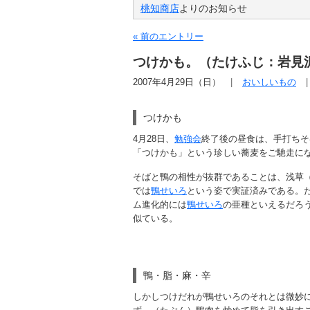
桃知商店
よりのお知らせ
« 前のエントリー
つけかも。（たけふじ：岩見
2007年4月29日（日）
おいしいもの
つけかも
4月28日、
勉強会
終了後の昼食は、手打ちそ
「つけかも」という珍しい蕎麦をご馳走に
そばと鴨の相性が抜群であることは、浅草
では
鴨せいろ
という姿で実証済みである。
ム進化的には
鴨せいろ
の亜種といえるだろ
似ている。
鴨・脂・麻・辛
しかしつけだれが鴨せいろのそれとは微妙