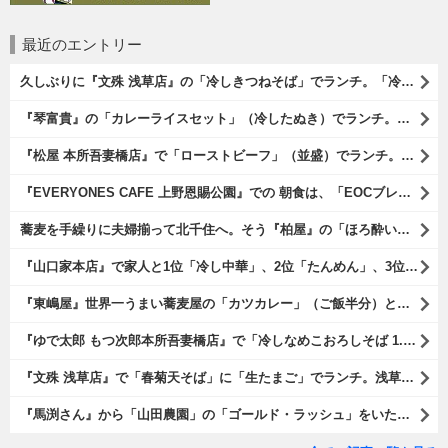
最近のエントリー
久しぶりに『文殊 浅草店』の「冷しきつねそば」でランチ。「冷しきつめそば」のうまさは甘さである。 あたしは思い出していたのだ。この甘さのせいで「きつねそば」を敬遠していたのか、と。 でも、うまかったのだよ（笑）。（文殊 浅草店：浅草一丁目：浅草地下街）
『琴富貴』の「カレーライスセット」（冷したぬき）でランチ。所謂「蕎麦屋のカレー」と『琴富貴』の夏の定番「冷したぬき」である。勿論、これはダブルでうまいのだよ（笑）。（琴富貴：墨田区吾妻橋1）
『松屋 本所吾妻橋店』で「ローストビーフ」（並盛）でランチ。「ローストビーフ」は2つのソースが掛かっている。オリジナルソースとレフォールソースだ。 はたしていかなるものなのかと期待しながら待てば、それは確りとうまかったのだよ（笑）。（松屋 本所吾妻橋店：墨田区吾妻橋三）
『EVERYONES CAFE 上野恩賜公園』での 朝食は、「EOCブレックファーストプレート」とセットで「アイスカフェラテ」をもらい、それから家人が「東京たまごを使ったパンケーキ キャラメルナッツ（2枚）」を頼んでみた。どれもがハイカラにうまいのだよ（笑）。（EVERYONES CAFE 上野恩賜公園：上野公園）
蕎麦を手繰りに夫婦揃って北千住へ。そう『柏屋』の「ほろ酔いセット」で一杯やったのだよ。ここは二駅離れた場所だけど、あたしの『街的』のようにくつろげる処だ。勿論、うまかったのだよ（笑）。（きそば 柏屋：足立区千住）
『山口家本店』で家人と1位「冷し中華」、2位「たんめん」、3位「かき氷」の順番通りのオーダーでランチ。なんの変哲もないものがうまいのは、当たり前だのクラッカーなのだと云爾（笑）。（山口家本店：千束通り商店街：浅草五丁目）
『東嶋屋』世界一うまい蕎麦屋の「カツカレー」（ご飯半分）と「おしんこ盛り合わせ」と「ビ―ル」でランチ。もう、ほんとうまいのだから、みんな食べてみてね、と云爾（笑）。（東嶋屋：竜泉一丁目）
『ゆで太郎 もつ次郎本所吾妻橋店』で「冷しなめこおろしそば 1.5倍盛」を手繰れば、それは「なめこ」の粘りが強烈な調味料となって、既に、ただの蕎麦では無くなっている。 ヌルヌルの蕎麦はめちゃくちゃにうまいのである（笑）。（ゆで太郎 もつ次郎本所吾妻橋店：墨田区吾妻橋3丁目）
『文殊 浅草店』で「春菊天そば」に「生たまご」でランチ。浅草地下街における至高のランチだ。今日も、実にうまかったのだよ（笑）。（文殊 浅草店：浅草一丁目：浅草地下街）
『馬渕さん』から「山田農園」の「ゴールド・ラッシュ」をいただいたのだ。甘いはうまい、うまいは身体には悪い、というのはいつものお約束（笑）。 でもね、その当然を百も承知で分かっていながらも食べてしまうのは、これが最高な「北の大地の贈り物」だからなのだよ（笑）。（馬渕さんからの贈与：山田農園：北海道夕張郡長沼町）